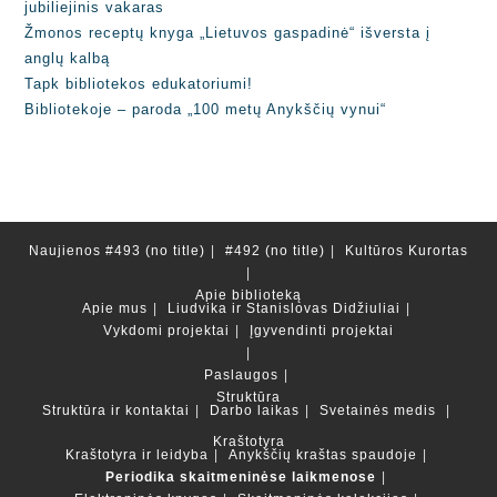
jubiliejinis vakaras
Žmonos receptų knyga „Lietuvos gaspadinė“ išversta į
anglų kalbą
Tapk bibliotekos edukatoriumi!
Bibliotekoje – paroda „100 metų Anykščių vynui“
Naujienos
#493 (no title)
#492 (no title)
Kultūros Kurortas
Apie biblioteką
Apie mus
Liudvika ir Stanislovas Didžiuliai
Vykdomi projektai
Įgyvendinti projektai
Paslaugos
Struktūra
Struktūra ir kontaktai
Darbo laikas
Svetainės medis
Kraštotyra
Kraštotyra ir leidyba
Anykščių kraštas spaudoje
Periodika skaitmeninėse laikmenose