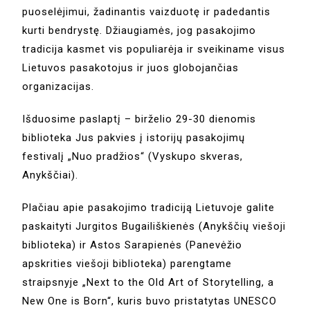
puoselėjimui, žadinantis vaizduotę ir padedantis
kurti bendrystę. Džiaugiamės, jog pasakojimo
tradicija kasmet vis populiarėja ir sveikiname visus
Lietuvos pasakotojus ir juos globojančias
organizacijas.
Išduosime paslaptį – birželio 29-30 dienomis
biblioteka Jus pakvies į istorijų pasakojimų
festivalį „Nuo pradžios“ (Vyskupo skveras,
Anykščiai).
Plačiau apie pasakojimo tradiciją Lietuvoje galite
paskaityti Jurgitos Bugailiškienės (Anykščių viešoji
biblioteka) ir Astos Sarapienės (Panevėžio
apskrities viešoji biblioteka) parengtame
straipsnyje „Next to the Old Art of Storytelling, a
New One is Born“, kuris buvo pristatytas UNESCO