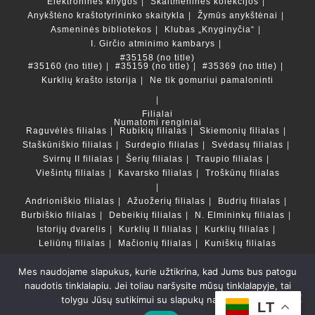
Elektroninės knygos
Skaitmeninės kolekcijos
Anykštėno kraštotyrininko skaitykla
Žymūs anykštėnai
Asmeninės bibliotekos
Klubas „Knyginyčia“
I. Girčio atminimo kambarys
#35158 (no title)
#35160 (no title)
#35159 (no title)
#35369 (no title)
Kurklių krašto istorija
Ne tik gomuriui pamaloninti
Filialai
Numatomi renginiai
Raguvėlės filialas
Rubikių filialas
Skiemonių filialas
Staškūniškio filialas
Surdegio filialas
Svėdasų filialas
Svirnų II filialas
Šerių filialas
Traupio filialas
Viešintų filialas
Kavarsko filialas
Troškūnų filialas
Andrioniškio filialas
Ažuožerių filialas
Budrių filialas
Burbiškio filialas
Debeikių filialas
N. Elmininkų filialas
Istorijų dvarelis
Kurklių II filialas
Kurklių filialas
Leliūnų filialas
Mačionių filialas
Kuniškių filialas
Mes naudojame slapukus, kurie užtikrina, kad Jums bus patogu
Duomenų bazės ir katalogai
naudotis tinklalapiu. Jei toliau naršysite mūsų tinklalapyje, tai
LT
tolygu Jūsų sutikimui su slapukų naudojimu.
Copyright © Anykščių rajono savivaldybės Liudvikos ir
LT
Stanislovo Didžiulių viešoji biblioteka 2022 Powered by