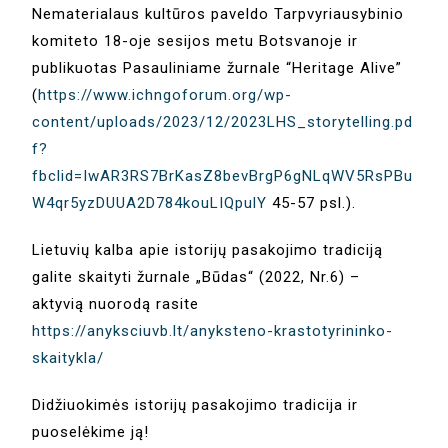
Nematerialaus kultūros paveldo Tarpvyriausybinio
komiteto 18-oje sesijos metu Botsvanoje ir
publikuotas Pasauliniame žurnale “Heritage Alive”
(
https://www.ichngoforum.org/wp-
content/uploads/2023/12/2023LHS_storytelling.pd
f?
fbclid=IwAR3RS7BrKasZ8bevBrgP6gNLqWV5RsPBu
W4qr5yzDUUA2D784kouLIQpulY
45-57 psl.).
Lietuvių kalba apie istorijų pasakojimo tradiciją
galite skaityti žurnale „Būdas“ (2022, Nr.6) –
aktyvią nuorodą rasite
https://anyksciuvb.lt/anyksteno-krastotyrininko-
skaitykla/
Didžiuokimės istorijų pasakojimo tradicija ir
puoselėkime ją!