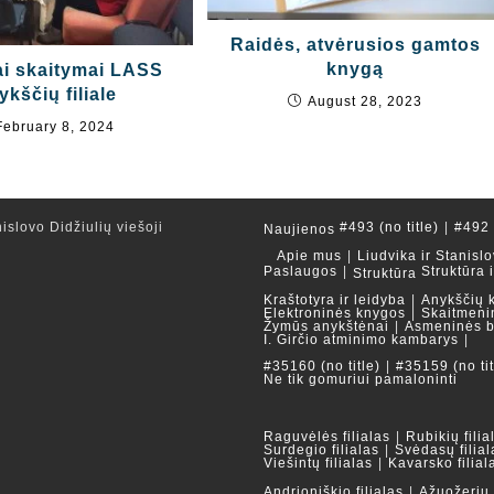
Raidės, atvėrusios gamtos
knygą
ai skaitymai LASS
kščių filiale
August 28, 2023
February 8, 2024
islovo Didžiulių viešoji
#493 (no title)
#492 (
Naujienos
Apie mus
Liudvika ir Stanislo
Paslaugos
Struktūra 
Struktūra
Kraštotyra ir leidyba
Anykščių 
Elektroninės knygos
Skaitmeni
Žymūs anykštėnai
Asmeninės b
I. Girčio atminimo kambarys
#35160 (no title)
#35159 (no tit
Ne tik gomuriui pamaloninti
Raguvėlės filialas
Rubikių filia
Surdegio filialas
Svėdasų filial
Viešintų filialas
Kavarsko filial
Andrioniškio filialas
Ažuožerių f