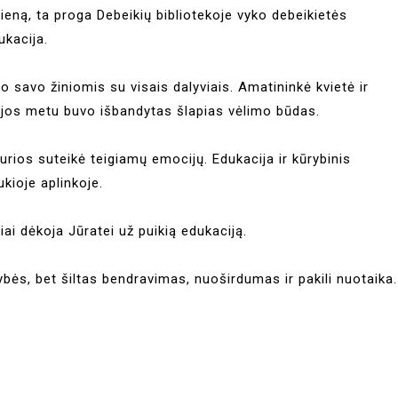
eną, ta proga Debeikių bibliotekoje vyko debeikietės
ukacija.
o savo žiniomis su visais dalyviais. Amatininkė kvietė ir
cijos metu buvo išbandytas šlapias vėlimo būdas.
urios suteikė teigiamų emocijų. Edukacija ir kūrybinis
kioje aplinkoje.
iai dėkoja Jūratei už puikią edukaciją.
vybės, bet šiltas bendravimas, nuoširdumas ir pakili nuotaika.