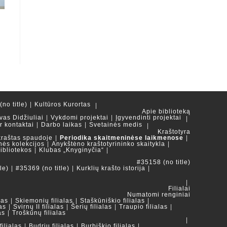
no title)
Kultūros Kurortas
Apie biblioteką
vas Didžiuliai
Vykdomi projektai
Įgyvendinti projektai
ir kontaktai
Darbo laikas
Svetainės medis
Kraštotyra
kraštas spaudoje
Periodika skaitmeninėse laikmenose
nės kolekcijos
Anykštėno kraštotyrininko skaitykla
ibliotekos
Klubas „Knyginyčia“
#35158 (no title)
le)
#35369 (no title)
Kurklių krašto istorija
Filialai
Numatomi renginiai
las
Skiemonių filialas
Staškūniškio filialas
as
Svirnų II filialas
Šerių filialas
Traupio filialas
as
Troškūnų filialas
ilialas
Budrių filialas
Burbiškio filialas