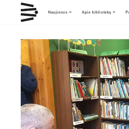
Naujienos
Apie biblioteką
P