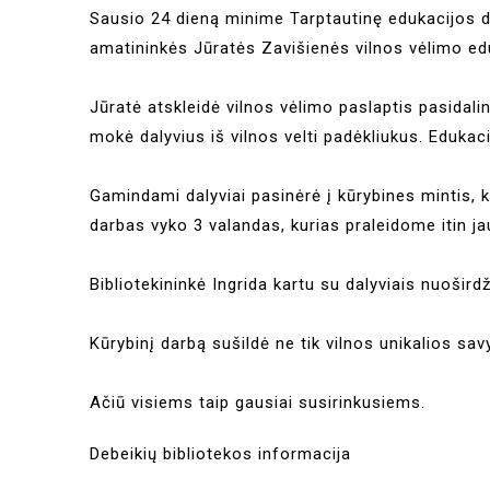
Sausio 24 dieną minime Tarptautinę edukacijos di
amatininkės Jūratės Zavišienės vilnos vėlimo ed
Jūratė atskleidė vilnos vėlimo paslaptis pasidalin
mokė dalyvius iš vilnos velti padėkliukus. Eduka
Gamindami dalyviai pasinėrė į kūrybines mintis, k
darbas vyko 3 valandas, kurias praleidome itin jau
Bibliotekininkė Ingrida kartu su dalyviais nuoširdž
Kūrybinį darbą sušildė ne tik vilnos unikalios sa
Ačiū visiems taip gausiai susirinkusiems.
Debeikių bibliotekos informacija