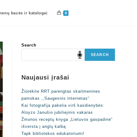
enų bazės ir katalogai
0
Search
SEARCH
Naujausi įrašai
Žiūrėkite RRT parengtas skaitmenines
pamokas ,,Saugesnis internetas“
Kai fotografija pakelia virš kasdienybės:
Aloyzo Janušio jubiliejinis vakaras
Žmonos receptų knyga „Lietuvos gaspadinė“
išversta į anglų kalbą
Tapk bibliotekos edukatoriumi!