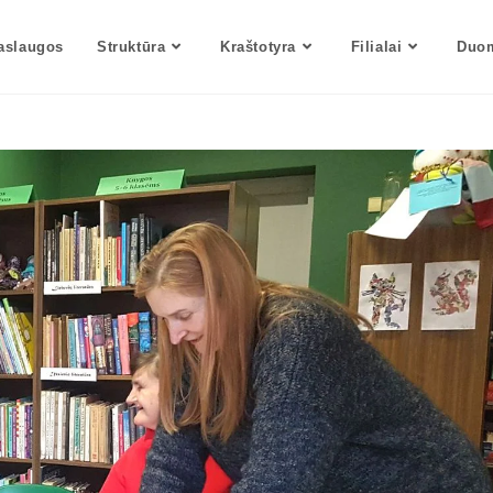
aslaugos
Struktūra
Kraštotyra
Filialai
Duom