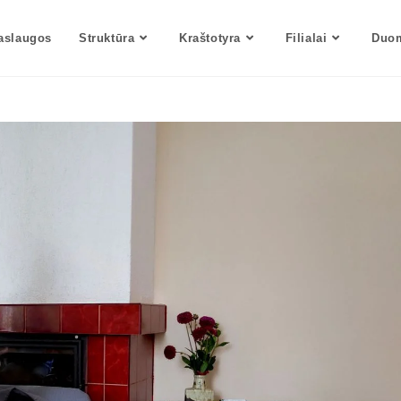
aslaugos
Struktūra
Kraštotyra
Filialai
Duom