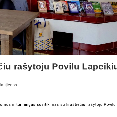
čiu rašytoju Povilu Lapeiki
Naujienos
omus ir turiningas susitikimas su kraštiečiu rašytoju Povilu