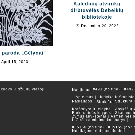
Kalėdinių atvirukų
dirbtuvėlės Debeikių
bibliotekoje
December 20, 2022
 paroda „Gėlynai“
April 15, 2023
islovo Didžiulių viešoji
#493 (no title)
#492 (
Naujienos
Apie mus
Liudvika ir Stanislo
Paslaugos
Struktūra 
Struktūra
Kraštotyra ir leidyba
Anykščių 
Elektroninės knygos
Skaitmeni
Žymūs anykštėnai
Asmeninės b
I. Girčio atminimo kambarys
#35160 (no title)
#35159 (no tit
Ne tik gomuriui pamaloninti