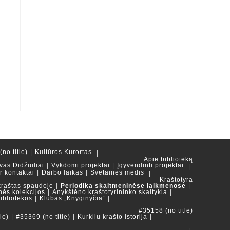
no title)
Kultūros Kurortas
Apie biblioteką
vas Didžiuliai
Vykdomi projektai
Įgyvendinti projektai
ir kontaktai
Darbo laikas
Svetainės medis
Kraštotyra
kraštas spaudoje
Periodika skaitmeninėse laikmenose
nės kolekcijos
Anykštėno kraštotyrininko skaitykla
ibliotekos
Klubas „Knyginyčia“
#35158 (no title)
le)
#35369 (no title)
Kurklių krašto istorija