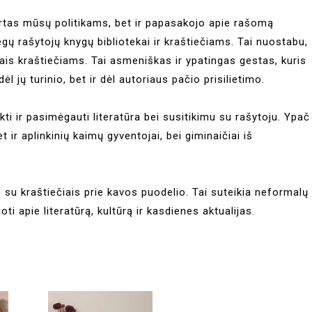
kirtas mūsų politikams, bet ir papasakojo apie rašomą
gų rašytojų knygų bibliotekai ir kraštiečiams. Tai nuostabu,
is kraštiečiams. Tai asmeniškas ir ypatingas gestas, kuris
 jų turinio, bet ir dėl autoriaus pačio prisilietimo.
i ir pasimėgauti literatūra bei susitikimu su rašytoju. Ypač
t ir aplinkinių kaimų gyventojai, bei giminaičiai iš
su kraštiečiais prie kavos puodelio. Tai suteikia neformalų
uoti apie literatūrą, kultūrą ir kasdienes aktualijas.