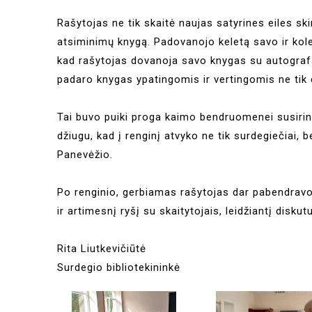
Rašytojas ne tik skaitė naujas satyrines eiles s
atsiminimų knygą. Padovanojo keletą savo ir kole
kad rašytojas dovanoja savo knygas su autografa
padaro knygas ypatingomis ir vertingomis ne tik dėl
Tai buvo puiki proga kaimo bendruomenei susirinkt
džiugu, kad į renginį atvyko ne tik surdegiečiai, be
Panevėžio.
Po renginio, gerbiamas rašytojas dar pabendravo 
ir artimesnį ryšį su skaitytojais, leidžiantį diskut
Rita Liutkevičiūtė
Surdegio bibliotekininkė