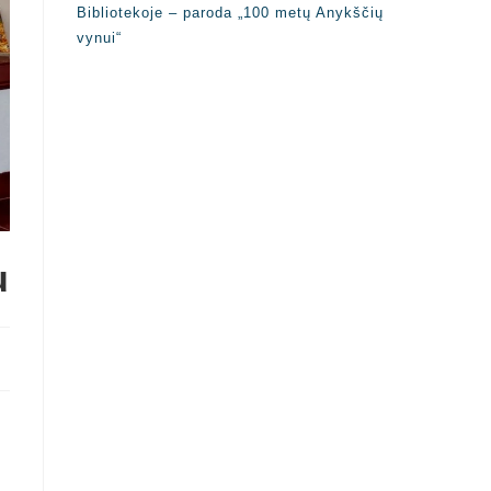
Bibliotekoje – paroda „100 metų Anykščių
vynui“
u