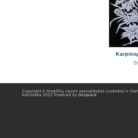
Karpinių
Copyright © Anykščių rajono savivaldybės Liudvikos ir Stan
biblioteka 2022 Powered by
Getspace