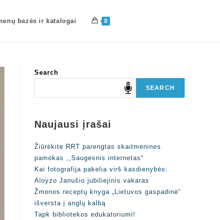
enų bazės ir katalogai
0
Search
SEARCH
Naujausi įrašai
Žiūrėkite RRT parengtas skaitmenines
pamokas ,,Saugesnis internetas“
Kai fotografija pakelia virš kasdienybės:
Aloyzo Janušio jubiliejinis vakaras
Žmonos receptų knyga „Lietuvos gaspadinė“
išversta į anglų kalbą
Tapk bibliotekos edukatoriumi!