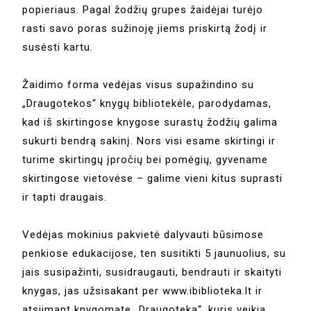
popieriaus. Pagal žodžių grupes žaidėjai turėjo
rasti savo poras sužinoję jiems priskirtą žodį ir
susėsti kartu.
Žaidimo forma vedėjas visus supažindino su
„Draugotekos“ knygų bibliotekėle, parodydamas,
kad iš skirtingose knygose surastų žodžių galima
sukurti bendrą sakinį. Nors visi esame skirtingi ir
turime skirtingų įpročių bei pomėgių, gyvename
skirtingose vietovėse – galime vieni kitus suprasti
ir tapti draugais.
Vedėjas mokinius pakvietė dalyvauti būsimose
penkiose edukacijose, ten susitikti 5 jaunuolius, su
jais susipažinti, susidraugauti, bendrauti ir skaityti
knygas, jas užsisakant per www.ibiblioteka.lt ir
atsiimant knygomate „Draugoteka“, kuris veikia