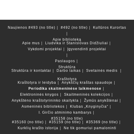
Naujienos
#493 (no title)
#492 (no title)
Kultūros Kurortas
Apie biblioteką
Apie mus
Liudvika ir Stanislovas Didžiuliai
Vykdomi projektai
Įgyvendinti projektai
Paslaugos
Struktūra
Struktūra ir kontaktai
Darbo laikas
Svetainės medis
Kraštotyra
Kraštotyra ir leidyba
Anykščių kraštas spaudoje
Periodika skaitmeninėse laikmenose
Elektroninės knygos
Skaitmeninės kolekcijos
Anykštėno kraštotyrininko skaitykla
Žymūs anykštėnai
Asmeninės bibliotekos
Klubas „Knyginyčia“
I. Girčio atminimo kambarys
#35158 (no title)
#35160 (no title)
#35159 (no title)
#35369 (no title)
Kurklių krašto istorija
Ne tik gomuriui pamaloninti