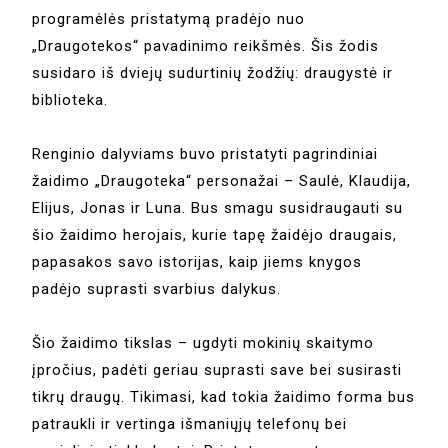
programėlės pristatymą pradėjo nuo
„Draugotekos“ pavadinimo reikšmės. Šis žodis
susidaro iš dviejų sudurtinių žodžių: draugystė ir
biblioteka.
Renginio dalyviams buvo pristatyti pagrindiniai
žaidimo „Draugoteka“ personažai – Saulė, Klaudija,
Elijus, Jonas ir Luna. Bus smagu susidraugauti su
šio žaidimo herojais, kurie tapę žaidėjo draugais,
papasakos savo istorijas, kaip jiems knygos
padėjo suprasti svarbius dalykus.
Šio žaidimo tikslas – ugdyti mokinių skaitymo
įpročius, padėti geriau suprasti save bei susirasti
tikrų draugų. Tikimasi, kad tokia žaidimo forma bus
patraukli ir vertinga išmaniųjų telefonų bei