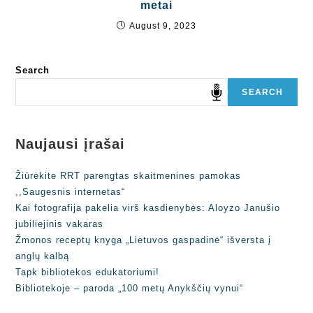
metai
August 9, 2023
Search
SEARCH
Naujausi įrašai
Žiūrėkite RRT parengtas skaitmenines pamokas
,,Saugesnis internetas“
Kai fotografija pakelia virš kasdienybės: Aloyzo Janušio
jubiliejinis vakaras
Žmonos receptų knyga „Lietuvos gaspadinė“ išversta į
anglų kalbą
Tapk bibliotekos edukatoriumi!
Bibliotekoje – paroda „100 metų Anykščių vynui“