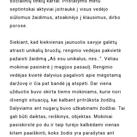
socialinių tinklų kartai. Pristatymo metu
septintokai aktyviai įsitraukė į visus vedėjo
siūlomus žaidimus, atsakinėjo į klausimus, dirbo
porose.
Siekiant, kad kiekvienas jaunuolis savyje galėtų
atrasti unikalių bruožų, renginio vedėjas pakvietė
pažaisti žaidimą „Aš esu unikalus, nes…“. Vėliau
mokiniai pasinėrė į magijos pasaulį. Renginio
vedėjas kvietė dalyvius pagalvoti apie mėgstamą
daržovę ir čia pat bandė ją atspėti. Dar viena
užduotis buvo skirta tiems mokiniams, kurie nori
išvengti situacijų, kai kalbant pritrūksta žodžių.
Dalyviams ant nugarų buvo užkabinami žodžiai. Tai
gali būti daiktas, reiškinys, objektas. Mokiniai
pasiskirstė po du ir taip turėjo kalbėdami vienas
kitam paaiškinti, koks žodis yra parašytas ant