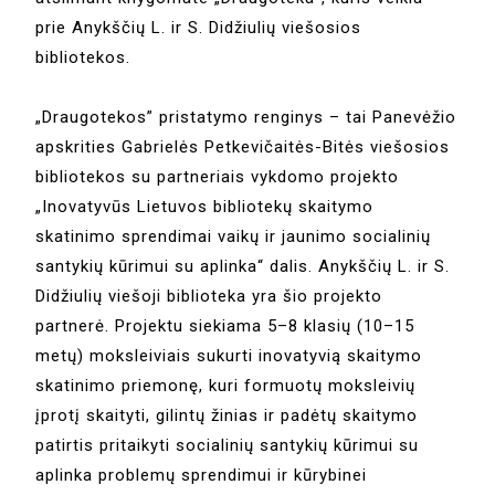
prie Anykščių L. ir S. Didžiulių viešosios
bibliotekos.
„Draugotekos” pristatymo renginys – tai Panevėžio
apskrities Gabrielės Petkevičaitės-Bitės viešosios
bibliotekos su partneriais vykdomo projekto
„Inovatyvūs Lietuvos bibliotekų skaitymo
skatinimo sprendimai vaikų ir jaunimo socialinių
santykių kūrimui su aplinka“ dalis. Anykščių L. ir S.
Didžiulių viešoji biblioteka yra šio projekto
partnerė. Projektu siekiama 5–8 klasių (10–15
metų) moksleiviais sukurti inovatyvią skaitymo
skatinimo priemonę, kuri formuotų moksleivių
įprotį skaityti, gilintų žinias ir padėtų skaitymo
patirtis pritaikyti socialinių santykių kūrimui su
aplinka problemų sprendimui ir kūrybinei