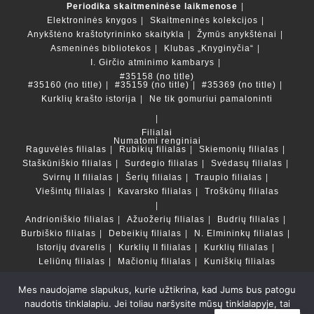
Periodika skaitmeninėse laikmenose
Elektroninės knygos
Skaitmeninės kolekcijos
Anykštėno kraštotyrininko skaitykla
Žymūs anykštėnai
Asmeninės bibliotekos
Klubas „Knyginyčia“
I. Girčio atminimo kambarys
#35158 (no title)
#35160 (no title)
#35159 (no title)
#35369 (no title)
Kurklių krašto istorija
Ne tik gomuriui pamaloninti
Filialai
Numatomi renginiai
Raguvėlės filialas
Rubikių filialas
Skiemonių filialas
Staškūniškio filialas
Surdegio filialas
Svėdasų filialas
Svirnų II filialas
Šerių filialas
Traupio filialas
Viešintų filialas
Kavarsko filialas
Troškūnų filialas
Andrioniškio filialas
Ažuožerių filialas
Budrių filialas
Burbiškio filialas
Debeikių filialas
N. Elmininkų filialas
Istorijų dvarelis
Kurklių II filialas
Kurklių filialas
Leliūnų filialas
Mačionių filialas
Kuniškių filialas
Mes naudojame slapukus, kurie užtikrina, kad Jums bus patogu
Duomenų bazės ir katalogai
naudotis tinklalapiu. Jei toliau naršysite mūsų tinklalapyje, tai
LT