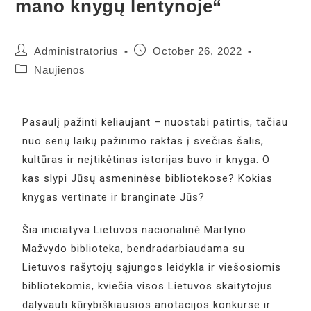
mano knygų lentynoje“
Administratorius
October 26, 2022
Naujienos
Pasaulį pažinti keliaujant – nuostabi patirtis, tačiau
nuo senų laikų pažinimo raktas į svečias šalis,
kultūras ir neįtikėtinas istorijas buvo ir knyga. O
kas slypi Jūsų asmeninėse bibliotekose? Kokias
knygas vertinate ir branginate Jūs?
Šia iniciatyva Lietuvos nacionalinė Martyno
Mažvydo biblioteka, bendradarbiaudama su
Lietuvos rašytojų sąjungos leidykla ir viešosiomis
bibliotekomis, kviečia visos Lietuvos skaitytojus
dalyvauti kūrybiškiausios anotacijos konkurse ir