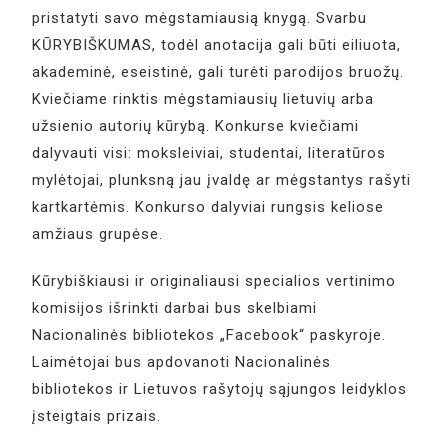
pristatyti savo mėgstamiausią knygą. Svarbu
KŪRYBIŠKUMAS, todėl anotacija gali būti eiliuota,
akademinė, eseistinė, gali turėti parodijos bruožų.
Kviečiame rinktis mėgstamiausių lietuvių arba
užsienio autorių kūrybą. Konkurse kviečiami
dalyvauti visi: moksleiviai, studentai, literatūros
mylėtojai, plunksną jau įvaldę ar mėgstantys rašyti
kartkartėmis. Konkurso dalyviai rungsis keliose
amžiaus grupėse.
Kūrybiškiausi ir originaliausi specialios vertinimo
komisijos išrinkti darbai bus skelbiami
Nacionalinės bibliotekos „Facebook“ paskyroje.
Laimėtojai bus apdovanoti Nacionalinės
bibliotekos ir Lietuvos rašytojų sąjungos leidyklos
įsteigtais prizais.