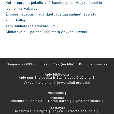
Kai fotografija pakelia virš kasdienybės: Aloyzo Janušio
jubiliejinis vakaras
Žmonos receptų knyga „Lietuvos gaspadinė“ išversta į
anglų kalbą
Tapk bibliotekos edukatoriumi!
Bibliotekoje – paroda „100 metų Anykščių vynui“
Naujienos
#493 (no title)
#492 (no title)
Kultūros Kurortas
Apie biblioteką
Apie mus
Liudvika ir Stanislovas Didžiuliai
Vykdomi projektai
Įgyvendinti projektai
Paslaugos
Struktūra
Struktūra ir kontaktai
Darbo laikas
Svetainės medis
Kraštotyra
Kraštotyra ir leidyba
Anykščių kraštas spaudoje