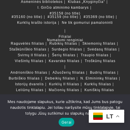
Asmeninės bibliotekos
Klubas „Knyginyčia“
I. Girčio atminimo kambarys
#35158 (no title)
#35160 (no title)
#35159 (no title)
#35369 (no title)
Kurklių krašto istorija
Ne tik gomuriui pamaloninti
Filialai
Numatomi renginiai
Raguvėlės filialas
Rubikių filialas
Skiemonių filialas
Staškūniškio filialas
Surdegio filialas
Svėdasų filialas
Svirnų II filialas
Šerių filialas
Traupio filialas
Viešintų filialas
Kavarsko filialas
Troškūnų filialas
Andrioniškio filialas
Ažuožerių filialas
Budrių filialas
Burbiškio filialas
Debeikių filialas
N. Elmininkų filialas
Istorijų dvarelis
Kurklių II filialas
Kurklių filialas
Leliūnų filialas
Mačionių filialas
Kuniškių filialas
Mes naudojame slapukus, kurie užtikrina, kad Jums bus patogu
Duomenų bazės ir katalogai
naudotis tinklalapiu. Jei toliau naršysite mūsų tinklalapyje, tai
LT
tolygu Jūsų sutikimui su slapukų naudojimu.
Copyright © Anykščių rajono savivaldybės Liudvikos ir
LT
Stanislovo Didžiulių viešoji biblioteka 2022 Powered by
Gerai
Getspace