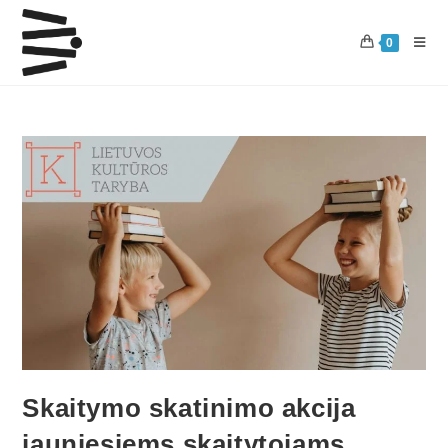
0
Skaitymo skatinimo akcija
jauniesiems skaitytojams