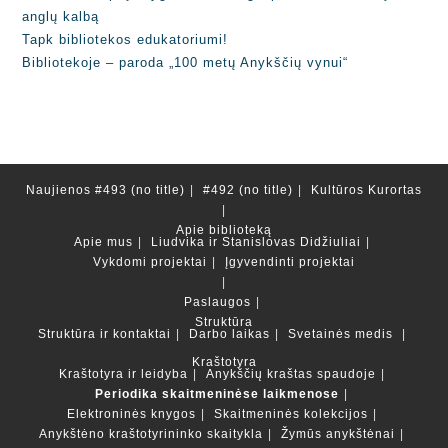
anglų kalbą
Tapk bibliotekos edukatoriumi!
Bibliotekoje – paroda „100 metų Anykščių vynui“
Naujienos
#493 (no title)
#492 (no title)
Kultūros Kurortas
Apie biblioteką
Apie mus
Liudvika ir Stanislovas Didžiuliai
Vykdomi projektai
Įgyvendinti projektai
Paslaugos
Struktūra
Struktūra ir kontaktai
Darbo laikas
Svetainės medis
Kraštotyra
Kraštotyra ir leidyba
Anykščių kraštas spaudoje
Periodika skaitmeninėse laikmenose
Elektroninės knygos
Skaitmeninės kolekcijos
Anykštėno kraštotyrininko skaitykla
Žymūs anykštėnai