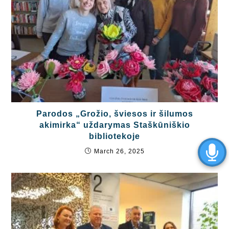
Parodos „Grožio, šviesos ir šilumos
akimirka“ uždarymas Staškūniškio
bibliotekoje
March 26, 2025