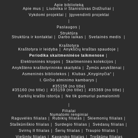
Apie biblioteką
Apie mus
Liudvika ir Stanislovas Didžiuliai
Vykdomi projektai
Įgyvendinti projektai
Paslaugos
Struktūra
Struktūra ir kontaktai
Darbo laikas
Svetainės medis
Kraštotyra
Kraštotyra ir leidyba
Anykščių kraštas spaudoje
Periodika skaitmeninėse laikmenose
Elektroninės knygos
Skaitmeninės kolekcijos
Anykštėno kraštotyrininko skaitykla
Žymūs anykštėnai
Asmeninės bibliotekos
Klubas „Knyginyčia“
I. Girčio atminimo kambarys
#35158 (no title)
#35160 (no title)
#35159 (no title)
#35369 (no title)
Kurklių krašto istorija
Ne tik gomuriui pamaloninti
Filialai
Numatomi renginiai
Raguvėlės filialas
Rubikių filialas
Skiemonių filialas
Staškūniškio filialas
Surdegio filialas
Svėdasų filialas
Svirnų II filialas
Šerių filialas
Traupio filialas
Viešintų filialas
Kavarsko filialas
Troškūnų filialas