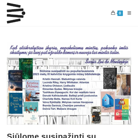
0
Siūlome susipažinti su