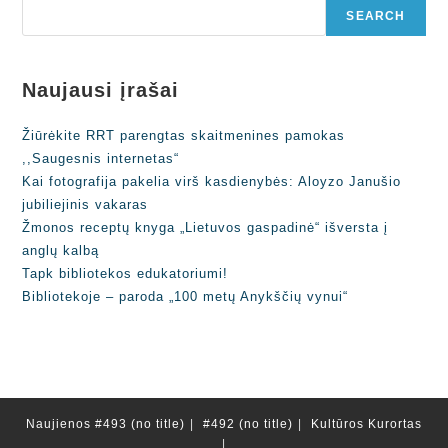
SEARCH
Naujausi įrašai
Žiūrėkite RRT parengtas skaitmenines pamokas
,,Saugesnis internetas“
Kai fotografija pakelia virš kasdienybės: Aloyzo Janušio
jubiliejinis vakaras
Žmonos receptų knyga „Lietuvos gaspadinė“ išversta į
anglų kalbą
Tapk bibliotekos edukatoriumi!
Bibliotekoje – paroda „100 metų Anykščių vynui“
Naujienos
#493 (no title)
#492 (no title)
Kultūros Kurortas