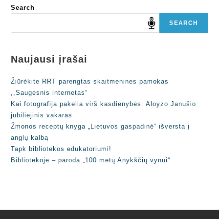
Search
SEARCH
Naujausi įrašai
Žiūrėkite RRT parengtas skaitmenines pamokas
,,Saugesnis internetas“
Kai fotografija pakelia virš kasdienybės: Aloyzo Janušio
jubiliejinis vakaras
Žmonos receptų knyga „Lietuvos gaspadinė“ išversta į
anglų kalbą
Tapk bibliotekos edukatoriumi!
Bibliotekoje – paroda „100 metų Anykščių vynui“