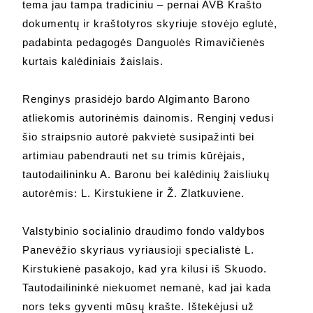
tema jau tampa tradiciniu – pernai AVB Krašto
dokumentų ir kraštotyros skyriuje stovėjo eglutė,
padabinta pedagogės Danguolės Rimavičienės
kurtais kalėdiniais žaislais.
Renginys prasidėjo bardo Algimanto Barono
atliekomis autorinėmis dainomis. Renginį vedusi
šio straipsnio autorė pakvietė susipažinti bei
artimiau pabendrauti net su trimis kūrėjais,
tautodailininku A. Baronu bei kalėdinių žaisliukų
autorėmis: L. Kirstukiene ir Ž. Zlatkuviene.
Valstybinio socialinio draudimo fondo valdybos
Panevėžio skyriaus vyriausioji specialistė L.
Kirstukienė pasakojo, kad yra kilusi iš Skuodo.
Tautodailininkė niekuomet nemanė, kad jai kada
nors teks gyventi mūsų krašte. Ištekėjusi už