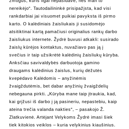
žmogus, kuris ilgai nepasidavė, nes man to
nereikėjo“. Tautodailininkė prisipažįsta, kad visi
rankdarbiai jai visuomet puikiai pavyksta iš pirmo
karto. O kalėdiniais žaisliukais ji susidomėjo
atsitiktinai kartą pamačiusi originalius rankų darbo
žaisliukus internete. Žydrė buvusi atkakli: susirado
žaislų kūrėjos kontaktus, nuvažiavo pas ją į
svečius ir taip užsikrėtė kalėdinių žaisliukų kūryba.
Anksčiau savivaldybės darbuotoja gamino
draugams kalėdinius žaislus, kurių dėžutės
kvepėdavo Kalėdomis – anyžinėmis
žvaigždutėmis, bet dabar anyžinių žvaigždelių
nebegauna pirkti. „Kūryba mane taip įtraukia, kad,
kai grįžusi iš darbo į ją pasineriu, nepastebiu, kaip
ateina trečia valanda nakties“, – pasakojo Ž.
Zlatkuvienė. Artėjant Velykoms Žydrė imasi šiek
tiek kitokios veiklos – kuria velykinius kiaušinius.