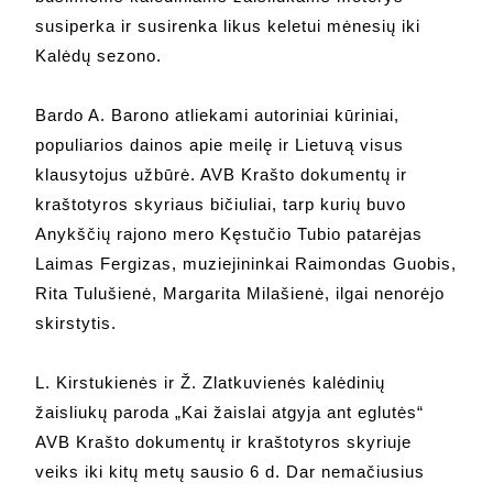
susiperka ir susirenka likus keletui mėnesių iki
Kalėdų sezono.
Bardo A. Barono atliekami autoriniai kūriniai,
populiarios dainos apie meilę ir Lietuvą visus
klausytojus užbūrė. AVB Krašto dokumentų ir
kraštotyros skyriaus bičiuliai, tarp kurių buvo
Anykščių rajono mero Kęstučio Tubio patarėjas
Laimas Fergizas, muziejininkai Raimondas Guobis,
Rita Tulušienė, Margarita Milašienė, ilgai nenorėjo
skirstytis.
L. Kirstukienės ir Ž. Zlatkuvienės kalėdinių
žaisliukų paroda „Kai žaislai atgyja ant eglutės“
AVB Krašto dokumentų ir kraštotyros skyriuje
veiks iki kitų metų sausio 6 d. Dar nemačiusius