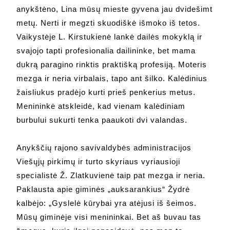
anykštėno, Lina mūsų mieste gyvena jau dvidešimt
metų. Nerti ir megzti skuodiškė išmoko iš tetos.
Vaikystėje L. Kirstukienė lankė dailės mokyklą ir
svajojo tapti profesionalia dailininke, bet mama
dukrą paragino rinktis praktišką profesiją. Moteris
mezga ir neria virbalais, tapo ant šilko. Kalėdinius
žaisliukus pradėjo kurti prieš penkerius metus.
Menininkė atskleidė, kad vienam kalėdiniam
burbului sukurti tenka paaukoti dvi valandas.
Anykščių rajono savivaldybės administracijos
Viešųjų pirkimų ir turto skyriaus vyriausioji
specialistė Ž. Zlatkuvienė taip pat mezga ir neria.
Paklausta apie giminės „auksarankius“ Žydrė
kalbėjo: „Gyslelė kūrybai yra atėjusi iš šeimos.
Mūsų giminėje visi menininkai. Bet aš buvau tas