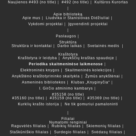
Naujienos
#493 (no title)
#492 (no title)
Kultūros Kurortas
Apie biblioteką
Apie mus
Liudvika ir Stanislovas Didžiuliai
Vykdomi projektai
Įgyvendinti projektai
Paslaugos
Struktūra
Struktūra ir kontaktai
Darbo laikas
Svetainės medis
Kraštotyra
Kraštotyra ir leidyba
Anykščių kraštas spaudoje
Periodika skaitmeninėse laikmenose
Elektroninės knygos
Skaitmeninės kolekcijos
Anykštėno kraštotyrininko skaitykla
Žymūs anykštėnai
Asmeninės bibliotekos
Klubas „Knyginyčia“
I. Girčio atminimo kambarys
#35158 (no title)
#35160 (no title)
#35159 (no title)
#35369 (no title)
Kurklių krašto istorija
Ne tik gomuriui pamaloninti
Filialai
Numatomi renginiai
Raguvėlės filialas
Rubikių filialas
Skiemonių filialas
Staškūniškio filialas
Surdegio filialas
Svėdasų filialas