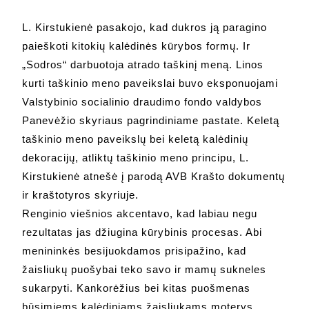
L. Kirstukienė pasakojo, kad dukros ją paragino
paieškoti kitokių kalėdinės kūrybos formų. Ir
„Sodros“ darbuotoja atrado taškinį meną. Linos
kurti taškinio meno paveikslai buvo eksponuojami
Valstybinio socialinio draudimo fondo valdybos
Panevėžio skyriaus pagrindiniame pastate. Keletą
taškinio meno paveikslų bei keletą kalėdinių
dekoracijų, atliktų taškinio meno principu, L.
Kirstukienė atnešė į parodą AVB Krašto dokumentų
ir kraštotyros skyriuje.
Renginio viešnios akcentavo, kad labiau negu
rezultatas jas džiugina kūrybinis procesas. Abi
menininkės besijuokdamos prisipažino, kad
žaisliukų puošybai teko savo ir mamų sukneles
sukarpyti. Kankorėžius bei kitas puošmenas
būsimiems kalėdiniams žaisliukams moterys