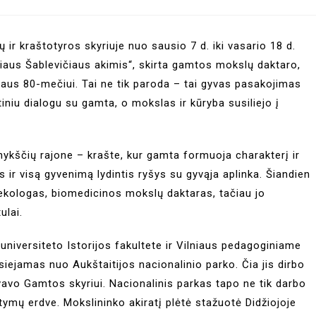
ir kraštotyros skyriuje nuo sausio 7 d. iki vasario 18 d.
aus Šablevičiaus akimis“, skirta gamtos mokslų daktaro,
iaus 80-mečiui. Tai ne tik paroda – tai gyvas pasakojimas
iniu dialogu su gamta, o mokslas ir kūryba susiliejo į
ykščių rajone – krašte, kur gamta formuoja charakterį ir
s ir visą gyvenimą lydintis ryšys su gyvąja aplinka. Šiandien
r ekologas, biomedicinos mokslų daktaras, tačiau jo
ulai.
s universiteto Istorijos fakultete ir Vilniaus pedagoginiame
tsiejamas nuo Aukštaitijos nacionalinio parko. Čia jis dirbo
vo Gamtos skyriui. Nacionalinis parkas tapo ne tik darbo
stymų erdve. Mokslininko akiratį plėtė stažuotė Didžiojoje