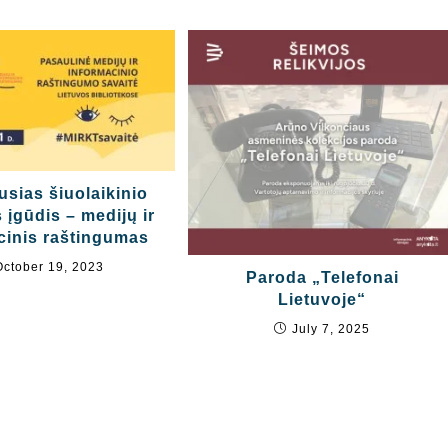
usias šiuolaikinio
įgūdis – medijų ir
cinis raštingumas
October 19, 2023
Paroda „Telefonai
Lietuvoje“
July 7, 2025