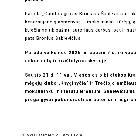
Paroda „Gamtos grožis Broniaus Šablevičiaus akim
bendraujančią asmenybę – mokslininką, kūrėją, g
kviečia ne tik pažinti autoriaus darbus, bet ir sust
pats Bronius Šablevičius.
Paroda veiks nuo 2026 m. sausio 7 d. iki vasa
dokumentų ir kraštotyros skyriuje.
Sausio 21 d. 11 val. Viešosios bibliotekos Kr
mėgėjų klubo „Knyginyčia“ ir Trečiojo amžiaus
mokslininku ir literatu Broniumi Šablevičiumi.
proga gyvai pabendrauti su autoriumi, išgirsti
YOU MIGHT ALSO LIKE