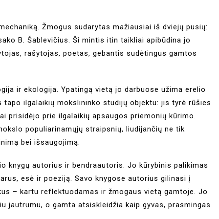
 mechaniką. Žmogus sudarytas mažiausiai iš dviejų pusių:
o B. Šablevičius. Ši mintis itin taikliai apibūdina jo
ytojas, rašytojas, poetas, gebantis sudėtingus gamtos
gija ir ekologija. Ypatingą vietą jo darbuose užima erelio
 tapo ilgalaikių mokslininko studijų objektu: jis tyrė rūšies
i prisidėjo prie ilgalaikių apsaugos priemonių kūrimo.
okslo populiarinamųjų straipsnių, liudijančių ne tik
nimą bei išsaugojimą.
io knygų autorius ir bendraautoris. Jo kūrybinis palikimas
us, esė ir poeziją. Savo knygose autorius gilinasi į
škus – kartu reflektuodamas ir žmogaus vietą gamtoje. Jo
niu jautrumu, o gamta atsiskleidžia kaip gyvas, prasmingas