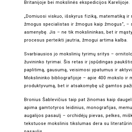
Britanijoje bei mokslinės ekspedicijos Karelijoje.
„Domiuosi viskuo, išskyrus fiziką, matematiką ir
žmogus specialistas ir žmogus kaip žmogus“, – sak
asmenybę. Jis – ne tik mokslininkas, bet ir mąst
procesus perteikti jautria, žmogui artima kalba.
Svarbiausios jo mokslinių tyrimų sritys – ornitolo
žuvininko tyrimai. Šis retas ir įspūdingas paukštis
paplitimą, gausumą, veisimosi ypatumus ir aktyvia
Mokslininko bibliografijoje – apie 400 mokslo ir m
produktyvumą, bet ir atsakomybę už gamtos paži
Bronius Šablevičius taip pat žinomas kaip daugel
apima gamtotyros leidinius, monografijas, memuar
augalijos pasaulį – orchidėjų pievas, pelkes, mi
tekstuose mokslinis tikslumas dera su literatūri
pasaulis.