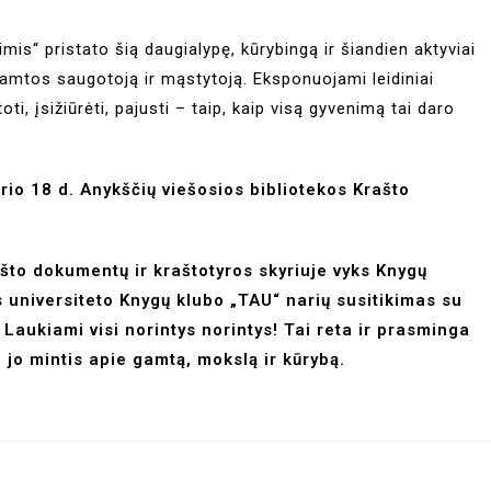
is“ pristato šią daugialypę, kūrybingą ir šiandien aktyviai
amtos saugotoją ir mąstytoją. Eksponuojami leidiniai
oti, įsižiūrėti, pajusti – taip, kaip visą gyvenimą tai daro
rio 18 d. Anykščių viešosios bibliotekos Krašto
ašto dokumentų ir kraštotyros skyriuje vyks Knygų
 universiteto Knygų klubo „TAU“ narių susitikimas su
 Laukiami visi norintys norintys! Tai reta ir prasminga
 jo mintis apie gamtą, mokslą ir kūrybą.