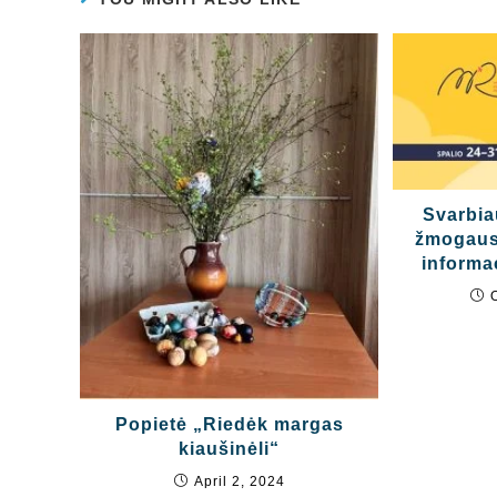
Svarbia
žmogaus 
informa
Popietė „Riedėk margas
kiaušinėli“
April 2, 2024