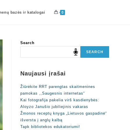
enų bazės ir katalogai
0
Search
SEARCH
Naujausi įrašai
Žiūrėkite RRT parengtas skaitmenines
pamokas ,,Saugesnis internetas“
Kai fotografija pakelia virš kasdienybės:
Aloyzo Janušio jubiliejinis vakaras
Žmonos receptų knyga „Lietuvos gaspadinė“
išversta į anglų kalbą
Tapk bibliotekos edukatoriumi!