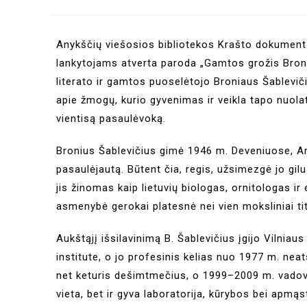
Anykščių viešosios bibliotekos Krašto dokumentų 
lankytojams atverta paroda „Gamtos grožis Broni
literato ir gamtos puoselėtojo Broniaus Šablevič
apie žmogų, kurio gyvenimas ir veikla tapo nuolat
vientisą pasaulėvoką.
Bronius Šablevičius gimė 1946 m. Deveniuose, An
pasaulėjautą. Būtent čia, regis, užsimezgė jo gilu
jis žinomas kaip lietuvių biologas, ornitologas i
asmenybė gerokai platesnė nei vien moksliniai tit
Aukštąjį išsilavinimą B. Šablevičius įgijo Vilniau
institute, o jo profesinis kelias nuo 1977 m. nea
net keturis dešimtmečius, o 1999–2009 m. vadova
vieta, bet ir gyva laboratorija, kūrybos bei apmą