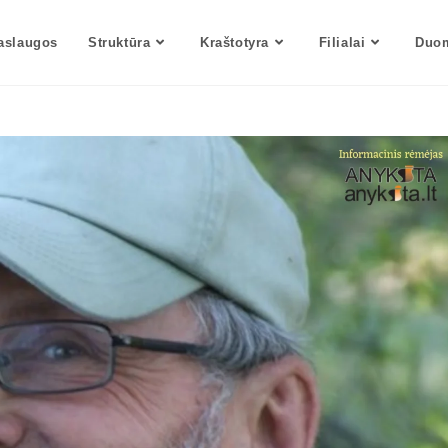
aslaugos
Struktūra
Kraštotyra
Filialai
Duom