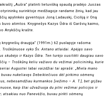
aikraštį „Aušra” platinti lietuvišką spaudą pradėjo Juozas
štotyrininkų surinktoje medžiagoje randame žinių, kad jau
čių apylinkės gyventojus Joną Ladauskį, Ciciliją ir Oną
s buvo atimtos. Knygnešys Kazys Ūdra iš Garšvių kaimo,
vo Anykščių krašte.
 knygnešių draugija” (1991m.) 62 puslapyje rašoma:
 d. Troškūnuose vyko Šv. Antano atlaidai. Apėjęs savo
us skubėjo ir Kazys Ūdra. Ten turėjo susitikti daugiau savo
čių – Troškūnų keliu važiavo du vežimai policininkų, kurie
eseriai Augustei labai vaizdžiai tai aprašė: „Miela mano
, buvau nukeliavęs Debeikiečiuos dėl pirkimo sėmenų
uotus, nebesamdžiau kurmankos [vežimo – A. T.], bet grįžau
uose, kaip štai užvažiuoja du pilni vežimai policijos ir
ur; atsakiau nuo Panevėžio, buvau pirkti sėmenų