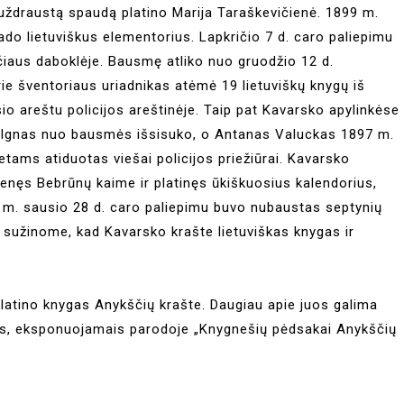
e uždraustą spaudą platino Marija Taraškevičienė. 1899 m.
rado lietuviškus elementorius. Lapkričio 7 d. caro paliepimu
čiaus daboklėje. Bausmę atliko nuo gruodžio 12 d.
ie šventoriaus uriadnikas atėmė 19 lietuviškų knygų iš
o areštu policijos areštinėje. Taip pat Kavarsko apylinkėse
i. Ignas nuo bausmės išsisuko, o Antanas Valuckas 1897 m.
ams atiduotas viešai policijos priežiūrai. Kavarsko
enęs Bebrūnų kaime ir platinęs ūkiškuosius kalendorius,
1 m. sausio 28 d. caro paliepimu buvo nubaustas septynių
 sužinome, kad Kavarsko krašte lietuviškas knygas ir
atino knygas Anykščių krašte. Daugiau apie juos galima
ais, eksponuojamais parodoje „Knygnešių pėdsakai Anykščių