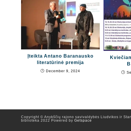
Įteikta Antano Baranausko
Kviečiam
literatūrinė premija
B
December 9, 2024
Se
Copyright © Anykščių rajono savivaldybės Liudvikos ir Stan
biblioteka 2022 Powered by
Getspace