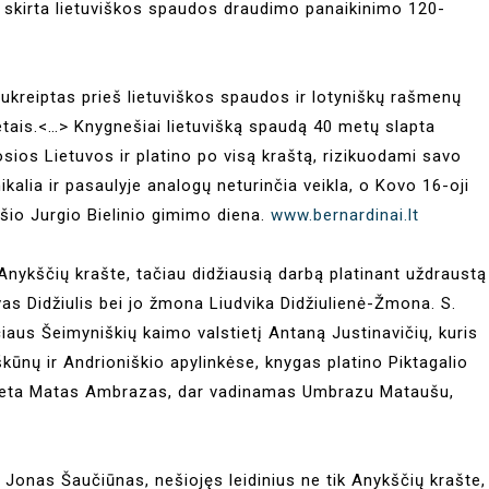
 skirta lietuviškos spaudos draudimo panaikinimo 120-
ukreiptas prieš lietuviškos spaudos ir lotyniškų rašmenų
tais.<…> Knygnešiai lietuvišką spaudą 40 metų slapta
sios Lietuvos ir platino po visą kraštą, rizikuodami savo
alia ir pasaulyje analogų neturinčia veikla, o Kovo 16-oji
io Jurgio Bielinio gimimo diena.
www.bernardinai.lt
nykščių krašte, tačiau didžiausią darbą platinant uždraustą
ovas Didžiulis bei jo žmona Liudvika Didžiulienė-Žmona. S.
sčiaus Šeimyniškių kaimo valstietį Antaną Justinavičių, kuris
kūnų ir Andrioniškio apylinkėse, knygas platino Piktagalio
lgeta Matas Ambrazas, dar vadinamas Umbrazu Mataušu,
 Jonas Šaučiūnas, nešiojęs leidinius ne tik Anykščių krašte,