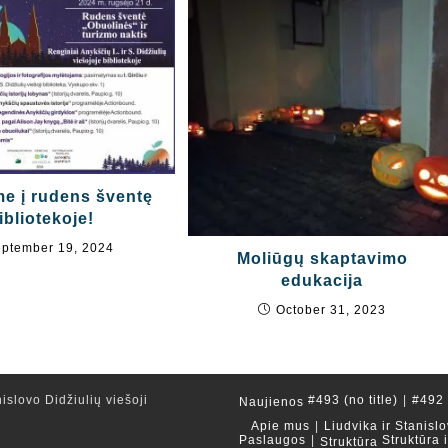
e į rudens šventę
ibliotekoje!
ptember 19, 2024
Moliūgų skaptavimo
edukacija
October 31, 2023
islovo Didžiulių viešoji
#493 (no title)
#492 (
Naujienos
Apie mus
Liudvika ir Stanislo
Paslaugos
Struktūra 
Struktūra