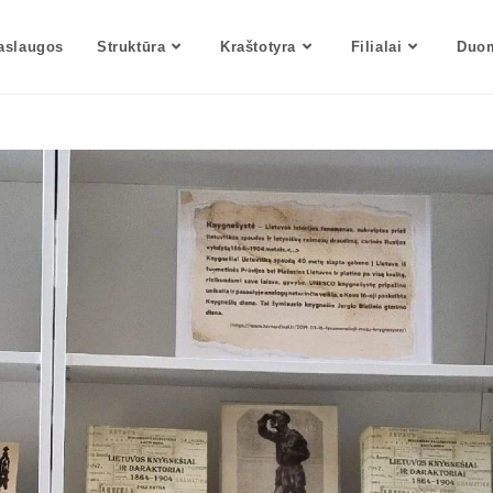
aslaugos
Struktūra
Kraštotyra
Filialai
Duom