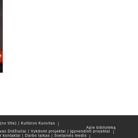
no title)
Kultūros Kurortas
Apie biblioteką
vas Didžiuliai
Vykdomi projektai
Įgyvendinti projektai
ir kontaktai
Darbo laikas
Svetainės medis