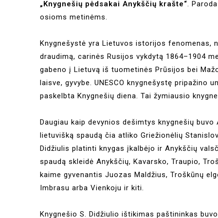
„Knygnešių pėdsakai Anykščių krašte“
. Paroda
osioms metinėms.
Knygnešystė yra Lietuvos istorijos fenomenas, n
draudimą, carinės Rusijos vykdytą 1864–1904 me
gabeno į Lietuvą iš tuometinės Prūsijos bei Mažo
laisve, gyvybe. UNESCO knygnešystę pripažino unik
paskelbta Knygnešių diena. Tai žymiausio knygneš
Daugiau kaip devynios dešimtys knygnešių buvo A
lietuvišką spaudą čia atliko Griežionėlių Stanisl
Didžiulis platinti knygas įkalbėjo ir Anykščių val
spaudą skleidė Anykščių, Kavarsko, Traupio, Troš
kaime gyvenantis Juozas Maldžius, Troškūnų e
Imbrasu arba Vienkoju ir kiti.
Knygnešio S. Didžiulio ištikimas paštininkas buvo