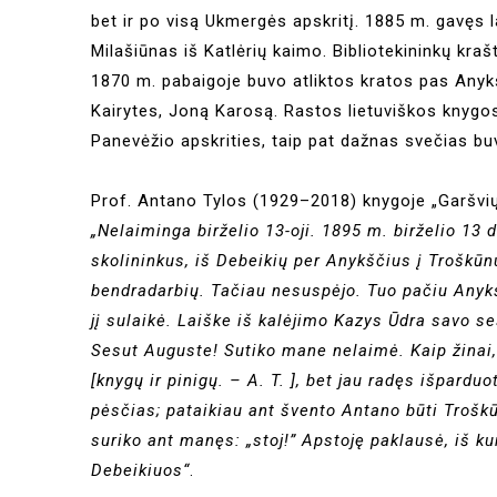
bet ir po visą Ukmergės apskritį. 1885 m. gavęs l
Milašiūnas iš Katlėrių kaimo. Bibliotekininkų kra
1870 m. pabaigoje buvo atliktos kratos pas Anykš
Kairytes, Joną Karosą. Rastos lietuviškos knygo
Panevėžio apskrities, taip pat dažnas svečias bu
Prof. Antano Tylos (1929–2018) knygoje „Garšvių
„Nelaiminga birželio 13-oji. 1895 m. birželio 13
skolininkus, iš Debeikių per Anykščius į Troškūn
bendradarbių. Tačiau nesuspėjo. Tuo pačiu Anykš
jį sulaikė. Laiške iš kalėjimo Kazys Ūdra savo s
Sesut Auguste! Sutiko mane nelaimė. Kaip žinai
[knygų ir pinigų. – A. T. ], bet jau radęs išpard
pėsčias; pataikiau ant švento Antano būti Troškūn
suriko ant manęs: „stoj!” Apstoję paklausė, iš k
Debeikiuos“
.