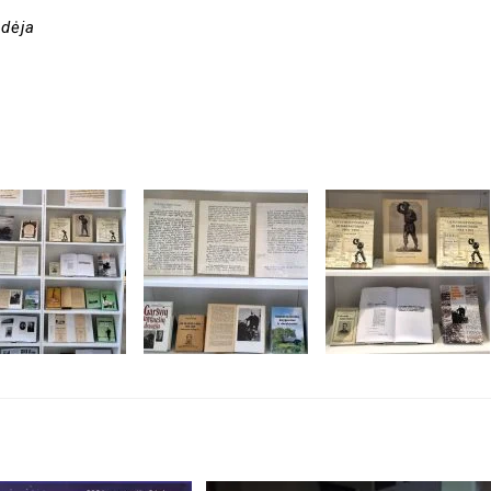
edėja