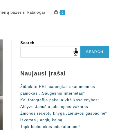
enų bazės ir katalogai
0
Search
SEARCH
Naujausi įrašai
Žiūrėkite RRT parengtas skaitmenines
pamokas ,,Saugesnis internetas“
Kai fotografija pakelia virš kasdienybės:
Aloyzo Janušio jubiliejinis vakaras
Žmonos receptų knyga „Lietuvos gaspadinė“
išversta į anglų kalbą
Tapk bibliotekos edukatoriumi!