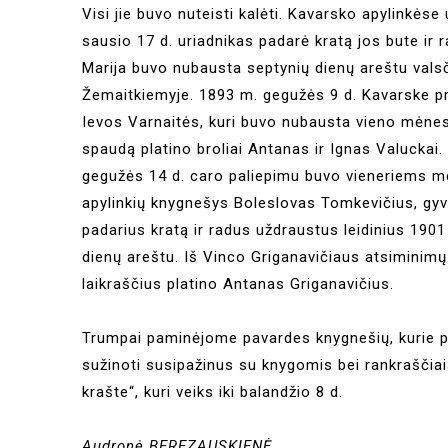
Visi jie buvo nuteisti kalėti. Kavarsko apylinkės
sausio 17 d. uriadnikas padarė kratą jos bute ir 
Marija buvo nubausta septynių dienų areštu vals
Žemaitkiemyje. 1893 m. gegužės 9 d. Kavarske pr
Ievos Varnaitės, kuri buvo nubausta vieno mėnesi
spaudą platino broliai Antanas ir Ignas Valucka
gegužės 14 d. caro paliepimu buvo vieneriems met
apylinkių knygnešys Boleslovas Tomkevičius, gyv
padarius kratą ir radus uždraustus leidinius 190
dienų areštu. Iš Vinco Griganavičiaus atsiminimų
laikraščius platino Antanas Griganavičius.
Trumpai paminėjome pavardes knygnešių, kurie pl
sužinoti susipažinus su knygomis bei rankrašči
krašte“, kuri veiks iki balandžio 8 d.
Audronė BEREZAUSKIENĖ