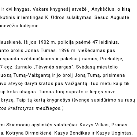
ą ir dvi knygas. Vakare knygnešį atvežė į Anykščius, o kitą
skutinis ir lemtingas K. Ūdros sulaikymas. Sesuo Augustė
anevėžio kalėjime.
uskienė. Iš jos 1902 m. policija paėmė 47 leidinius.
anto brolis Jonas Tumas. 1896 m. viešėdamas pas
spauda svėdasiškiams ir pakeliui į namus, Priekulėje,
587 egz. žurnalo „Tėvynės sargas“. Svėdasų miestelio
uozą Tumą-Vaižgantą ir jo brolį Joną Tumą, prisimena
buvo atvykę daryti kratos pas Vaižgantą. Tuo metu kaip tik
kaip koks ubagas. Tumas tuoj suprato ir liepęs savo
ų bryzą. Taip tą kartą knygnešys išvengė susidūrimo su rusų
ktos kraštotyros medžiagos.)
mi Skiemonių apylinkės valstiečiai: Kazys Vilkas, Pranas
la, Kotryna Dirmeikienė, Kazys Bendikas ir Kazys Uogintas.