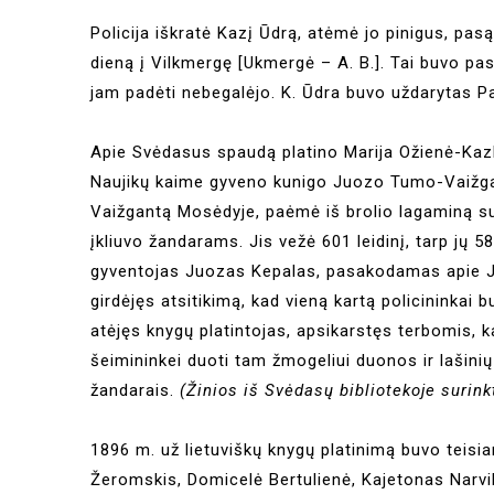
Policija iškratė Kazį Ūdrą, atėmė jo pinigus, pas
dieną į Vilkmergę [Ukmergė – A. B.]. Tai buvo pa
jam padėti nebegalėjo. K. Ūdra buvo uždarytas P
Apie Svėdasus spaudą platino Marija Ožienė-Kazla
Naujikų kaime gyveno kunigo Juozo Tumo-Vaižg
Vaižgantą Mosėdyje, paėmė iš brolio lagaminą su 
įkliuvo žandarams. Jis vežė 601 leidinį, tarp jų 
gyventojas Juozas Kepalas, pasakodamas apie J
girdėjęs atsitikimą, kad vieną kartą policininkai 
atėjęs knygų platintojas, apsikarstęs terbomis, 
šeimininkei duoti tam žmogeliui duonos ir lašini
žandarais.
(Žinios iš Svėdasų bibliotekoje surin
1896 m. už lietuviškų knygų platinimą buvo teisia
Žeromskis, Domicelė Bertulienė, Kajetonas Narvi