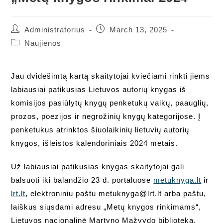
Post
Post
Administratorius
March 13, 2025
author:
published:
Post
Naujienos
category:
Jau dvidešimtą kartą skaitytojai kviečiami rinkti jiems
labiausiai patikusias Lietuvos autorių knygas iš
komisijos pasiūlytų knygų penketukų vaikų, paauglių,
prozos, poezijos ir negrožinių knygų kategorijose. Į
penketukus atrinktos šiuolaikinių lietuvių autorių
knygos, išleistos kalendoriniais 2024 metais.
Už labiausiai patikusias knygas skaitytojai gali
balsuoti iki balandžio 23 d. portaluose
metuknyga.lt
ir
lrt.lt
, elektroniniu paštu metuknyga@lrt.lt arba paštu,
laiškus siųsdami adresu „Metų knygos rinkimams“,
Lietuvos nacionalinė Martyno Mažvydo biblioteka,