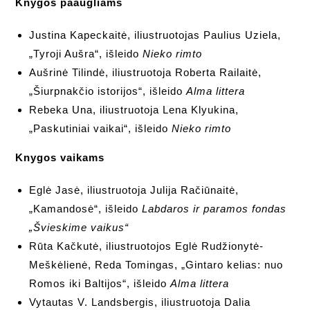
Knygos paaugliams
Justina Kapeckaitė, iliustruotojas Paulius Uziela,
„Tyroji Aušra“, išleido
Nieko rimto
Aušrinė Tilindė, iliustruotoja Roberta Railaitė,
„Šiurpnakčio istorijos“, išleido
Alma littera
Rebeka Una, iliustruotoja Lena Klyukina,
„Paskutiniai vaikai“, išleido
Nieko rimto
Knygos vaikams
Eglė Jasė, iliustruotoja Julija Račiūnaitė,
„Kamandosė“, išleido
Labdaros ir paramos fondas
„Švieskime vaikus“
Rūta Kačkutė, iliustruotojos Eglė Rudžionytė-
Meškėlienė, Reda Tomingas, „Gintaro kelias: nuo
Romos iki Baltijos“, išleido
Alma littera
Vytautas V. Landsbergis, iliustruotoja Dalia