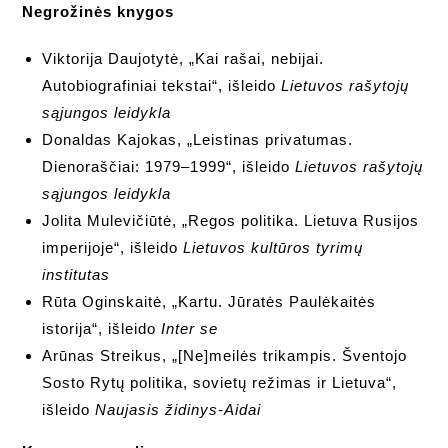
Negrožinės knygos
Viktorija Daujotytė, „Kai rašai, nebijai.
Autobiografiniai tekstai“, išleido
Lietuvos rašytojų
sąjungos leidykla
Donaldas Kajokas, „Leistinas privatumas.
Dienoraščiai: 1979–1999“, išleido
Lietuvos rašytojų
sąjungos leidykla
Jolita Mulevičiūtė, „Regos politika. Lietuva Rusijos
imperijoje“, išleido
Lietuvos kultūros tyrimų
institutas
Rūta Oginskaitė, „Kartu. Jūratės Paulėkaitės
istorija“, išleido
Inter se
Arūnas Streikus, „[Ne]meilės trikampis. Šventojo
Sosto Rytų politika, sovietų režimas ir Lietuva“,
išleido
Naujasis židinys-Aidai