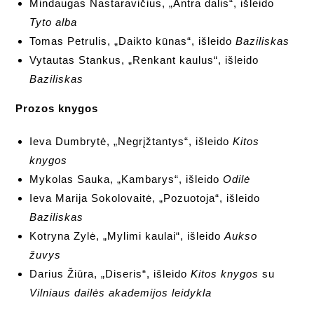
Mindaugas Nastaravičius, „Antra dalis“, išleido
Tyto alba
Tomas Petrulis, „Daikto kūnas“, išleido
Baziliskas
Vytautas Stankus, „Renkant kaulus“, išleido
Baziliskas
Prozos knygos
Ieva Dumbrytė, „Negrįžtantys“, išleido
Kitos
knygos
Mykolas Sauka, „Kambarys“, išleido
Odilė
Ieva Marija Sokolovaitė, „Pozuotoja“, išleido
Baziliskas
Kotryna Zylė, „Mylimi kaulai“, išleido
Aukso
žuvys
Darius Žiūra, „Diseris“, išleido
Kitos knygos
su
Vilniaus dailės akademijos leidykla