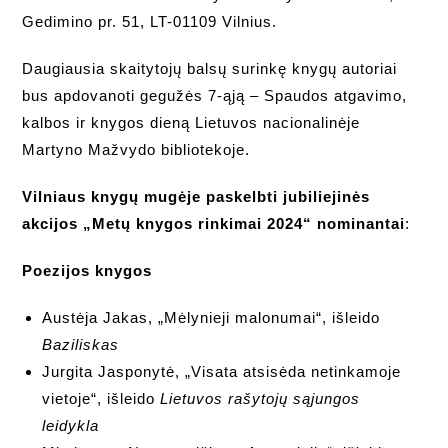
Gedimino pr. 51, LT-01109 Vilnius.
Daugiausia skaitytojų balsų surinkę knygų autoriai
bus apdovanoti gegužės 7-ąją – Spaudos atgavimo,
kalbos ir knygos dieną Lietuvos nacionalinėje
Martyno Mažvydo bibliotekoje.
Vilniaus knygų mugėje paskelbti jubiliejinės
akcijos „Metų knygos rinkimai 2024“ nominantai
:
Poezijos knygos
Austėja Jakas, „Mėlynieji malonumai“, išleido
Baziliskas
Jurgita Jasponytė, „Visata atsisėda netinkamoje
vietoje“, išleido
Lietuvos rašytojų sąjungos
leidykla