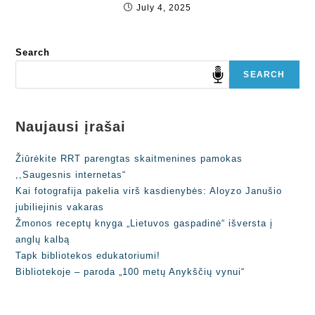
July 4, 2025
Search
SEARCH
Naujausi įrašai
Žiūrėkite RRT parengtas skaitmenines pamokas
,,Saugesnis internetas“
Kai fotografija pakelia virš kasdienybės: Aloyzo Janušio
jubiliejinis vakaras
Žmonos receptų knyga „Lietuvos gaspadinė“ išversta į
anglų kalbą
Tapk bibliotekos edukatoriumi!
Bibliotekoje – paroda „100 metų Anykščių vynui“