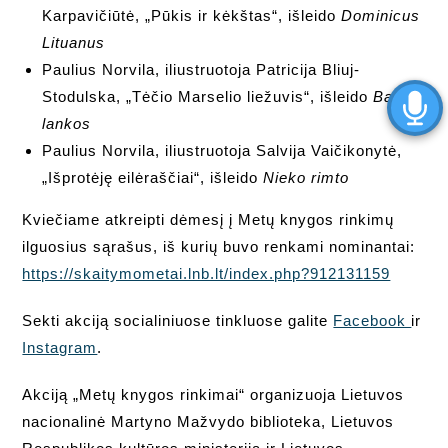
Karpavičiūtė, „Pūkis ir kėkštas“, išleido
Dominicus
Lituanus
Paulius Norvila, iliustruotoja Patricija Bliuj-
Stodulska, „Tėčio Marselio liežuvis“, išleido
Baltos
lankos
Paulius Norvila, iliustruotoja Salvija Vaičikonytė,
„Išprotėję eilėraščiai“, išleido
Nieko rimto
Kviečiame atkreipti dėmesį į Metų knygos rinkimų
ilguosius sąrašus, iš kurių buvo renkami nominantai:
https://skaitymometai.lnb.lt/index.php?912131159
Sekti akciją socialiniuose tinkluose galite
Facebook
ir
Instagram
.
Akciją „Metų knygos rinkimai“ organizuoja Lietuvos
nacionalinė Martyno Mažvydo biblioteka, Lietuvos