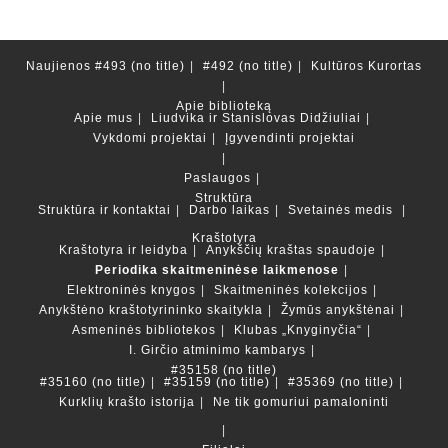
Naujienos
#493 (no title)
#492 (no title)
Kultūros Kurortas
Apie biblioteką
Apie mus
Liudvika ir Stanislovas Didžiuliai
Vykdomi projektai
Įgyvendinti projektai
Paslaugos
Struktūra
Struktūra ir kontaktai
Darbo laikas
Svetainės medis
Kraštotyra
Kraštotyra ir leidyba
Anykščių kraštas spaudoje
Periodika skaitmeninėse laikmenose
Elektroninės knygos
Skaitmeninės kolekcijos
Anykštėno kraštotyrininko skaitykla
Žymūs anykštėnai
Asmeninės bibliotekos
Klubas „Knyginyčia“
I. Girčio atminimo kambarys
#35158 (no title)
#35160 (no title)
#35159 (no title)
#35369 (no title)
Kurklių krašto istorija
Ne tik gomuriui pamaloninti