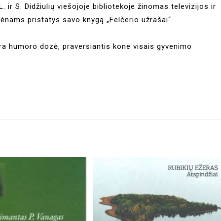
. ir S. Didžiulių viešojoje bibliotekoje žinomas televizijos ir
ėnams pristatys savo knygą „Felčerio užrašai“.
ra humoro dozė, praversiantis kone visais gyvenimo