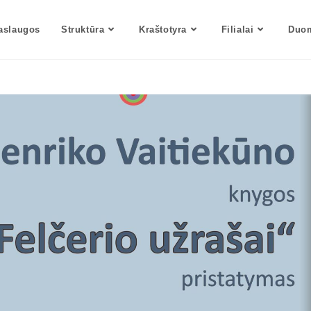
aslaugos
Struktūra
Kraštotyra
Filialai
Duom