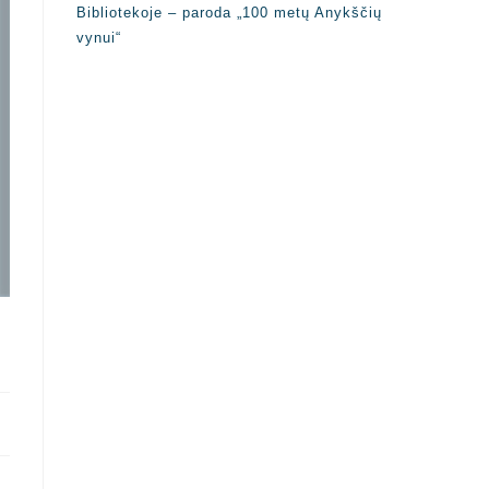
Bibliotekoje – paroda „100 metų Anykščių
vynui“