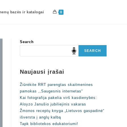
enų bazės ir katalogai
0
Search
SEARCH
Naujausi įrašai
Žiūrėkite RRT parengtas skaitmenines
pamokas ,,Saugesnis internetas“
Kai fotografija pakelia virš kasdienybės:
Aloyzo Janušio jubiliejinis vakaras
Žmonos receptų knyga „Lietuvos gaspadinė“
išversta į anglų kalbą
Tapk bibliotekos edukatoriumi!