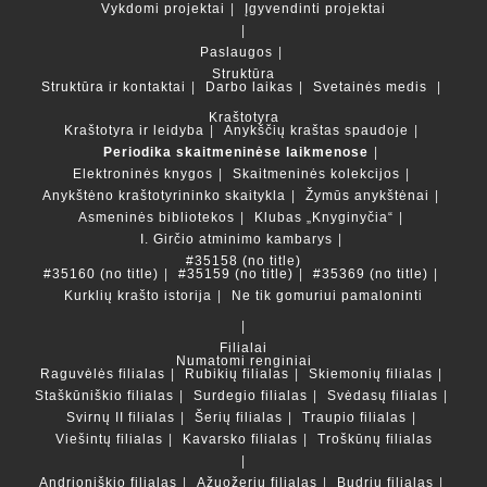
Vykdomi projektai
Įgyvendinti projektai
Paslaugos
Struktūra
Struktūra ir kontaktai
Darbo laikas
Svetainės medis
Kraštotyra
Kraštotyra ir leidyba
Anykščių kraštas spaudoje
Periodika skaitmeninėse laikmenose
Elektroninės knygos
Skaitmeninės kolekcijos
Anykštėno kraštotyrininko skaitykla
Žymūs anykštėnai
Asmeninės bibliotekos
Klubas „Knyginyčia“
I. Girčio atminimo kambarys
#35158 (no title)
#35160 (no title)
#35159 (no title)
#35369 (no title)
Kurklių krašto istorija
Ne tik gomuriui pamaloninti
Filialai
Numatomi renginiai
Raguvėlės filialas
Rubikių filialas
Skiemonių filialas
Staškūniškio filialas
Surdegio filialas
Svėdasų filialas
Svirnų II filialas
Šerių filialas
Traupio filialas
Viešintų filialas
Kavarsko filialas
Troškūnų filialas
Andrioniškio filialas
Ažuožerių filialas
Budrių filialas