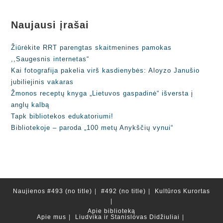
Naujausi įrašai
Žiūrėkite RRT parengtas skaitmenines pamokas
,,Saugesnis internetas“
Kai fotografija pakelia virš kasdienybės: Aloyzo Janušio
jubiliejinis vakaras
Žmonos receptų knyga „Lietuvos gaspadinė“ išversta į
anglų kalbą
Tapk bibliotekos edukatoriumi!
Bibliotekoje – paroda „100 metų Anykščių vynui“
Naujienos
#493 (no title)
#492 (no title)
Kultūros Kurortas
Apie biblioteką
Apie mus
Liudvika ir Stanislovas Didžiuliai