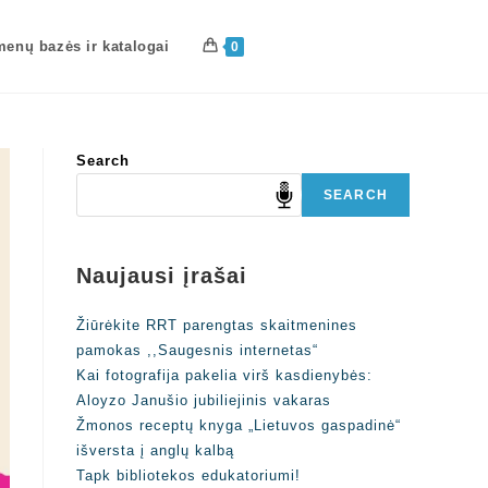
enų bazės ir katalogai
0
Search
SEARCH
Naujausi įrašai
Žiūrėkite RRT parengtas skaitmenines
pamokas ,,Saugesnis internetas“
Kai fotografija pakelia virš kasdienybės:
Aloyzo Janušio jubiliejinis vakaras
Žmonos receptų knyga „Lietuvos gaspadinė“
išversta į anglų kalbą
Tapk bibliotekos edukatoriumi!