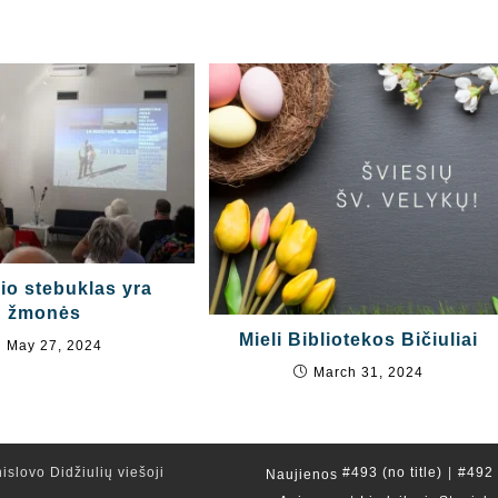
io stebuklas yra
žmonės
Mieli Bibliotekos Bičiuliai
May 27, 2024
March 31, 2024
islovo Didžiulių viešoji
#493 (no title)
#492 (
Naujienos