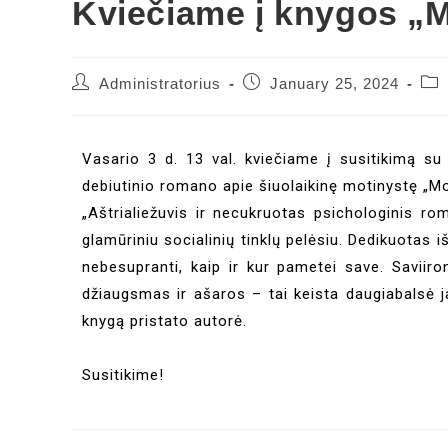
Kviečiame į knygos „
Administratorius
January 25, 2024
Vasario 3 d. 13 val. kviečiame į susitikimą s
debiutinio romano apie šiuolaikinę motinystę „M
„Aštrialiežuvis ir necukruotas psichologinis r
glamūriniu socialinių tinklų pelėsiu. Dedikuotas 
nebesupranti, kaip ir kur pametei save. Saviiron
džiaugsmas ir ašaros – tai keista daugiabalsė j
knygą pristato autorė.
Susitikime!