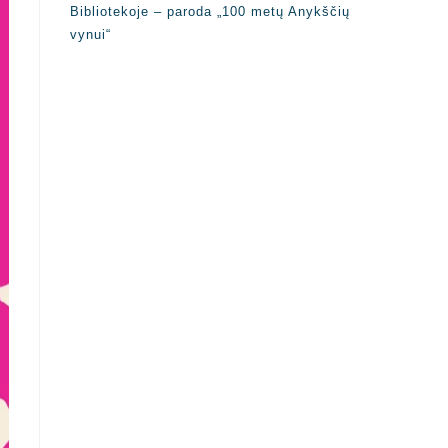
Bibliotekoje – paroda „100 metų Anykščių
vynui“