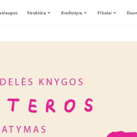
aslaugos
Struktūra
Kraštotyra
Filialai
Duom