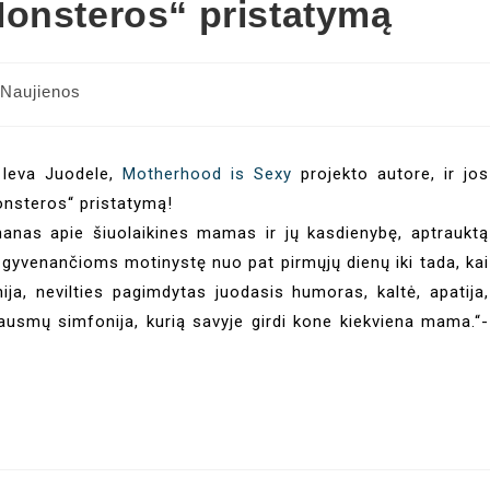
Monsteros“ pristatymą
Naujienos
u Ieva Juodele,
Motherhood is Sexy
projekto autore, ir jos
onsteros“ pristatymą!
omanas apie šiuolaikines mamas ir jų kasdienybę, aptrauktą
išgyvenančioms motinystę nuo pat pirmųjų dienų iki tada, kai
ija, nevilties pagimdytas juodasis humoras, kaltė, apatija,
ausmų simfonija, kurią savyje girdi kone kiekviena mama.“-