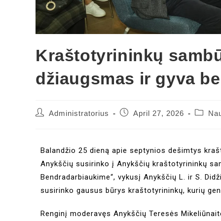
Kraštotyrininkų sambū
džiaugsmas ir gyva b
Administratorius
April 27, 2026
Nau
Balandžio 25 dieną apie septynios dešimtys krašto
Anykščių susirinko į Anykščių kraštotyrininkų 
Bendradarbiaukime“, vykusį Anykščių L. ir S. Didži
susirinko gausus būrys kraštotyrininkų, kurių gen
Renginį moderavęs Anykščių Teresės Mikeliūnait