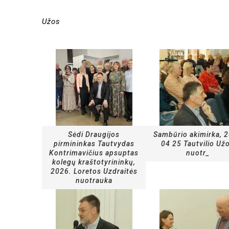
Nuotrauko
Užos
Sėdi Draugijos
Sambūrio akimirka, 
pirmininkas Tautvydas
04 25 Tautvilio Už
Kontrimavičius apsuptas
nuotr_
kolegų kraštotyrininkų,
2026. Loretos Uzdraitės
nuotrauka