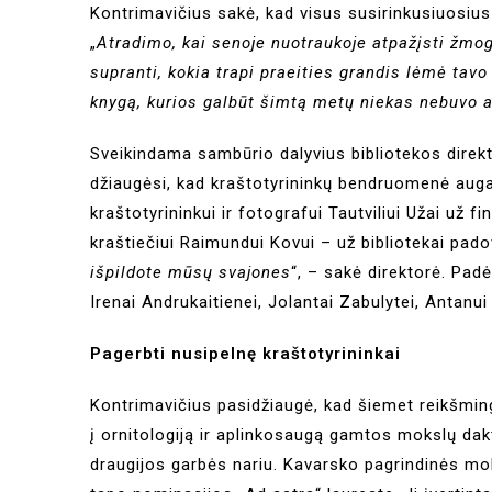
Kontrimavičius sakė, kad visus susirinkusiuosi
„
Atradimo, kai senoje nuotraukoje atpažįsti žmogų
supranti, kokia trapi praeities grandis lėmė tav
knygą, kurios galbūt šimtą metų niekas nebuvo a
Sveikindama sambūrio dalyvius bibliotekos direkt
džiaugėsi, kad kraštotyrininkų bendruomenė auga,
kraštotyrininkui ir fotografui Tautviliui Užai už 
kraštiečiui Raimundui Kovui – už bibliotekai pad
išpildote mūsų svajones
“, – sakė direktorė. Padė
Irenai Andrukaitienei, Jolantai Zabulytei, Antanu
Pagerbti nusipelnę kraštotyrininkai
Kontrimavičius pasidžiaugė, kad šiemet reikšminga
į ornitologiją ir aplinkosaugą gamtos mokslų dak
draugijos garbės nariu. Kavarsko pagrindinės mo