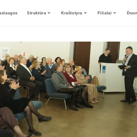
aslaugos
Struktūra
Kraštotyra
Filialai
Duom