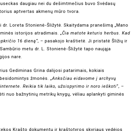
 Ruseckas daugiau nei du dešimtmečius buvo Svėdasų
ntorius aptvertas akmenų mūro tvora.
si dr. Loreta Stonienė-Šližytė. Skaitydama pranešimą „Mano
minės istorijos atradimais. „
Čia matote keturis herbus. Kad
apkričio 16 dieną“
, – pasakojo kraštietė. Ji pristatė Šližių ir
 Sambūrio metu dr. L. Stonienė-Šližytė tapo naująja
ijos nare.
s Gediminas Grina dalijosi patarimais, kokiais
ja besidomintys žmonės. „
Anksčiau eidavome į archyvų
nternete. Reikia tik laiko, užsispyrimo ir noro ieškoti
“, –
i nuo bažnytinių metrikų knygų, vėliau aplankyti giminės
tekos Krašto dokumentų ir kraštotyros skyriaus vedėjos