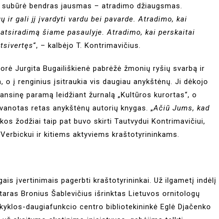
us subūrė bendras jausmas – atradimo džiaugsmas.
 ir gali jį įvardyti vardu bei pavarde. Atradimo, kai
o atsiradimą šiame pasaulyje. Atradimo, kai perskaitai
tsivertęs
“, – kalbėjo T. Kontrimavičius.
orė Jurgita Bugailiškienė pabrėžė žmonių ryšių svarbą ir
 o į renginius įsitraukia vis daugiau anykštėnų. Ji dėkojo
finansinę paramą leidžiant žurnalą „Kultūros kurortas“, o
ovanotas retas anykštėnų autorių knygas. „
Ačiū Jums, kad
kos žodžiai taip pat buvo skirti Tautvydui Kontrimavičiui,
i Verbickui ir kitiems aktyviems kraštotyrininkams.
is įvertinimais pagerbti kraštotyrininkai. Už ilgametį indėlį
taras Bronius Šablevičius išrinktas Lietuvos ornitologų
kyklos-daugiafunkcio centro bibliotekininkė Eglė Djačenko