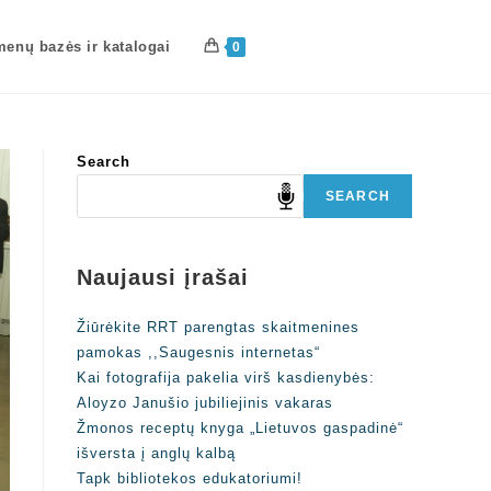
enų bazės ir katalogai
0
Search
SEARCH
Naujausi įrašai
Žiūrėkite RRT parengtas skaitmenines
pamokas ,,Saugesnis internetas“
Kai fotografija pakelia virš kasdienybės:
Aloyzo Janušio jubiliejinis vakaras
Žmonos receptų knyga „Lietuvos gaspadinė“
išversta į anglų kalbą
Tapk bibliotekos edukatoriumi!