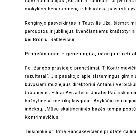
tapo nominacijos „Ad astra“ laureate. Ji įvertint
mokyklos bendruomenę ir biblioteką paversti gy
Renginyje pasveikintas ir Tautvilis Uža, šiemet m
perduotos ir jubiliejus švenčiantiems kraštotyrini
bei Broniui Šablevičiui.
Pranešimuose – genealogija, istorija ir reti 
Po įžangos prasidėjo pranešimai. T. Kontrimaviči
rezultatai“. Jis pasakojo apie sistemingus gimin
buvusiam muziejaus direktoriui Antanui Verbicku
Urbonienei, Editai Avižaitei ir Jūratei Pačinskie
bažnytinėse metrikų knygose. Anykščių muziejini
indeksų. „Mūsų skaitmeninės bazės tampa postūm
Kontrimavičius.
Teisininkė dr. Irma Randakevičienė pristatė dail