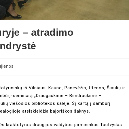
ryje – atradimo
endrystė
jienos
tyrininkų iš Vilniaus, Kauno, Panevėžio, Utenos, Šiaulių ir
sambūrį-seminarą „Draugaukime – Bendraukime –
ulių viešosios bibliotekos salėje. Šį kartą į sambūrį
ealogijoje atsiskleidžia bajoriškos šaknys.
ės kraštotyros draugijos valdybos pirmininkas Tautvydas