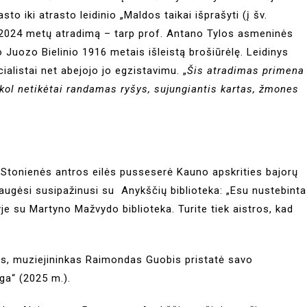
 iki atrasto leidinio „Maldos taikai išprašyti (į šv.
tą 2024 metų atradimą – tarp prof. Antano Tylos asmeninės
 Juozo Bielinio 1916 metais išleistą brošiūrėlę. Leidinys
cialistai net abejojo jo egzistavimu. „
Šis atradimas primena
 kol netikėtai randamas ryšys, sujungiantis kartas, žmones
. Stonienės antros eilės pusseserė Kauno apskrities bajorų
iaugėsi susipažinusi su Anykščių biblioteka: „Esu nustebinta
yje su Martyno Mažvydo biblioteka. Turite tiek aistros, kad
as, muziejininkas Raimondas Guobis pristatė savo
ga“ (2025 m.).