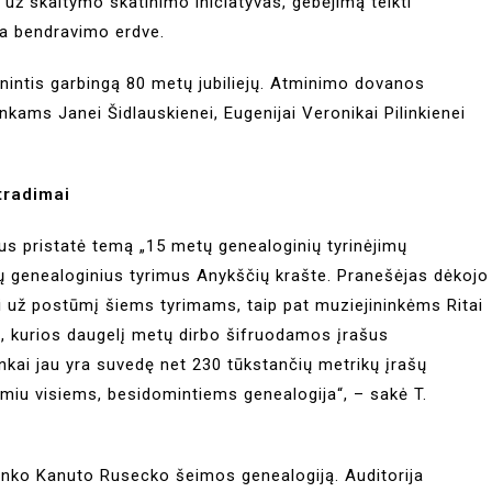
a už skaitymo skatinimo iniciatyvas, gebėjimą telkti
va bendravimo erdve.
inintis garbingą 80 metų jubiliejų. Atminimo dovanos
nkams Janei Šidlauskienei, Eugenijai Veronikai Pilinkienei
atradimai
us pristatė temą „15 metų genealoginių tyrinėjimų
ių genealoginius tyrimus Anykščių krašte. Pranešėjas dėkojo
i už postūmį šiems tyrimams, taip pat muziejininkėms Ritai
nei, kurios daugelį metų dirbo šifruodamos įrašus
nkai jau yra suvedę net 230 tūkstančių metrikų įrašų
iu visiems, besidomintiems genealogija“, – sakė T.
ininko Kanuto Rusecko šeimos genealogiją. Auditorija