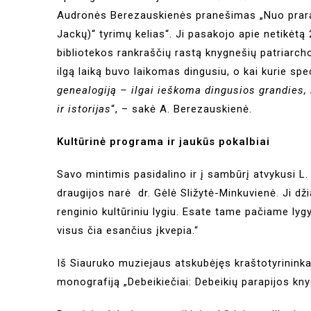
Audronės Berezauskienės pranešimas „Nuo prarasto
Jackų)“ tyrimų kelias“. Ji pasakojo apie netikė
bibliotekos rankraščių rastą knygnešių patriarcho
ilgą laiką buvo laikomas dingusiu, o kai kurie spe
genealogiją – ilgai ieškoma dingusios grandies,
ir istorijas
“, – sakė A. Berezauskienė.
Kultūrinė programa ir jaukūs pokalbiai
Savo mintimis pasidalino ir į sambūrį atvykusi L
draugijos narė dr. Gėlė Sližytė-Minkuvienė. Ji dž
renginio kultūriniu lygiu. Esate tame pačiame lyg
visus čia esančius įkvepia.“
Iš Siauruko muziejaus atskubėjęs kraštotyrinink
monografiją „Debeikiečiai: Debeikių parapijos kny