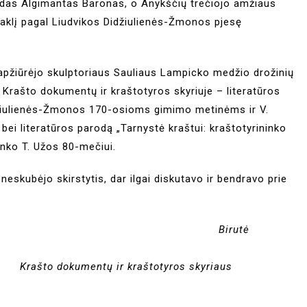
ardas Algimantas Baronas, o Anykščių trečiojo amžiaus
ktaklį pagal Liudvikos Didžiulienės-Žmonos pjesę
 apžiūrėjo skulptoriaus Sauliaus Lampicko medžio drožinių
Krašto dokumentų ir kraštotyros skyriuje – literatūros
idžiulienės-Žmonos 170-osioms gimimo metinėms ir V.
i literatūros parodą „Tarnystė kraštui: kraštotyrininko
ninko T. Užos 80-mečiui.
neskubėjo skirstytis, dar ilgai diskutavo ir bendravo prie
utė
kraštotyros skyriaus