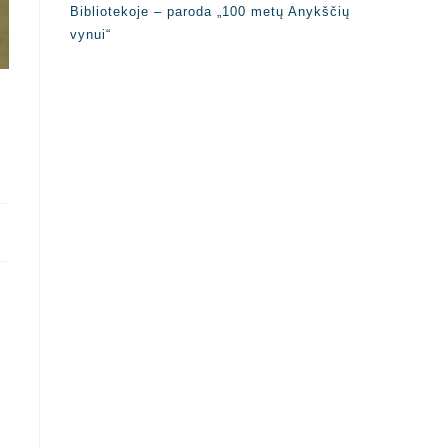
Bibliotekoje – paroda „100 metų Anykščių
vynui“