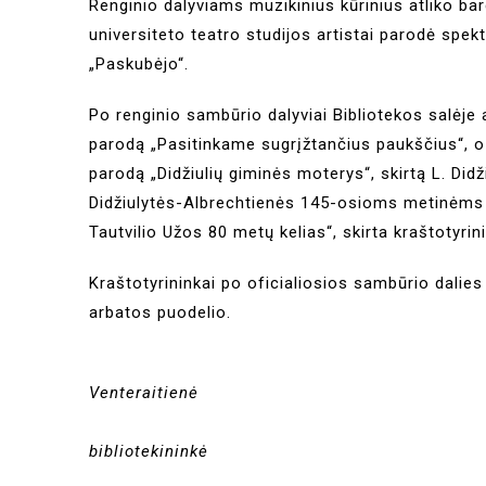
Renginio dalyviams muzikinius kūrinius atliko b
universiteto teatro studijos artistai parodė spe
„Paskubėjo“.
Po renginio sambūrio dalyviai Bibliotekos salėje
parodą „Pasitinkame sugrįžtančius paukščius“, o 
parodą „Didžiulių giminės moterys“, skirtą L. D
Didžiulytės-Albrechtienės 145-osioms metinėms be
Tautvilio Užos 80 metų kelias“, skirta kraštotyri
Kraštotyrininkai po oficialiosios sambūrio dalies 
arbatos puodelio.
Bir
Venteraitienė
Krašto dokumentų ir 
bibliotekininkė