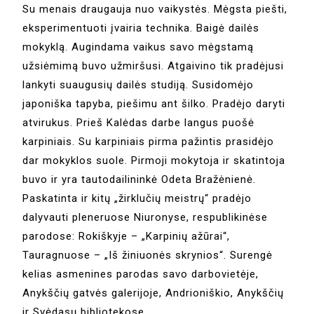
Su menais draugauja nuo vaikystės. Mėgsta piešti,
eksperimentuoti įvairia technika. Baigė dailės
mokyklą. Augindama vaikus savo mėgstamą
užsiėmimą buvo užmiršusi. Atgaivino tik pradėjusi
lankyti suaugusių dailės studiją. Susidomėjo
japoniška tapyba, piešimu ant šilko. Pradėjo daryti
atvirukus. Prieš Kalėdas darbe langus puošė
karpiniais. Su karpiniais pirma pažintis prasidėjo
dar mokyklos suole. Pirmoji mokytoja ir skatintoja
buvo ir yra tautodailininkė Odeta Bražėnienė.
Paskatinta ir kitų „žirklučių meistrų“ pradėjo
dalyvauti pleneruose Niuronyse, respublikinėse
parodose: Rokiškyje – „Karpinių ažūrai“,
Tauragnuose – „Iš žiniuonės skrynios“. Surengė
kelias asmenines parodas savo darbovietėje,
Anykščių gatvės galerijoje, Andrioniškio, Anykščių
ir Svėdasų bibliotekose.