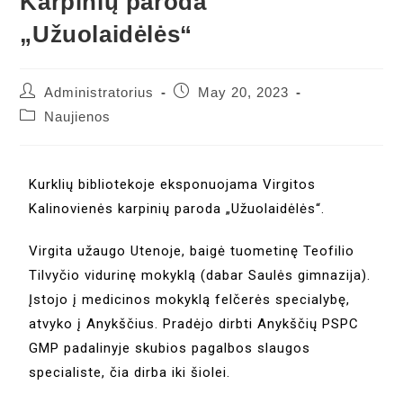
Karpinių paroda
„Užuolaidėlės“
Administratorius
May 20, 2023
Naujienos
Kurklių bibliotekoje eksponuojama Virgitos
Kalinovienės karpinių paroda „Užuolaidėlės“.
Virgita užaugo Utenoje, baigė tuometinę Teofilio
Tilvyčio vidurinę mokyklą (dabar Saulės gimnazija).
Įstojo į medicinos mokyklą felčerės specialybę,
atvyko į Anykščius. Pradėjo dirbti Anykščių PSPC
GMP padalinyje skubios pagalbos slaugos
specialiste, čia dirba iki šiolei.