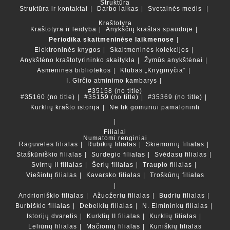
Struktūra
Struktūra ir kontaktai
Darbo laikas
Svetainės medis
Kraštotyra
Kraštotyra ir leidyba
Anykščių kraštas spaudoje
Periodika skaitmeninėse laikmenose
Elektroninės knygos
Skaitmeninės kolekcijos
Anykštėno kraštotyrininko skaitykla
Žymūs anykštėnai
Asmeninės bibliotekos
Klubas „Knyginyčia“
I. Girčio atminimo kambarys
#35158 (no title)
#35160 (no title)
#35159 (no title)
#35369 (no title)
Kurklių krašto istorija
Ne tik gomuriui pamaloninti
Filialai
Numatomi renginiai
Raguvėlės filialas
Rubikių filialas
Skiemonių filialas
Staškūniškio filialas
Surdegio filialas
Svėdasų filialas
Svirnų II filialas
Šerių filialas
Traupio filialas
Viešintų filialas
Kavarsko filialas
Troškūnų filialas
Andrioniškio filialas
Ažuožerių filialas
Budrių filialas
Burbiškio filialas
Debeikių filialas
N. Elmininkų filialas
Istorijų dvarelis
Kurklių II filialas
Kurklių filialas
Leliūnų filialas
Mačionių filialas
Kuniškių filialas