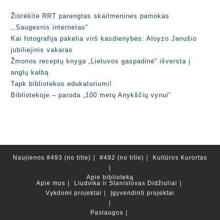
Žiūrėkite RRT parengtas skaitmenines pamokas
,,Saugesnis internetas“
Kai fotografija pakelia virš kasdienybės: Aloyzo Janušio
jubiliejinis vakaras
Žmonos receptų knyga „Lietuvos gaspadinė“ išversta į
anglų kalbą
Tapk bibliotekos edukatoriumi!
Bibliotekoje – paroda „100 metų Anykščių vynui“
Naujienos
#493 (no title)
#492 (no title)
Kultūros Kurortas
Apie biblioteką
Apie mus
Liudvika ir Stanislovas Didžiuliai
Vykdomi projektai
Įgyvendinti projektai
Paslaugos