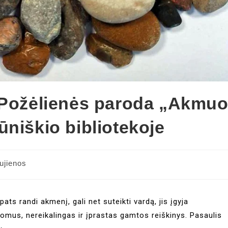
s-Požėlienės paroda „Akmu
niškio bibliotekoje
ujienos
ts randi akmenį, gali net suteikti vardą, jis įgyja
domus, nereikalingas ir įprastas gamtos reiškinys. Pasaulis