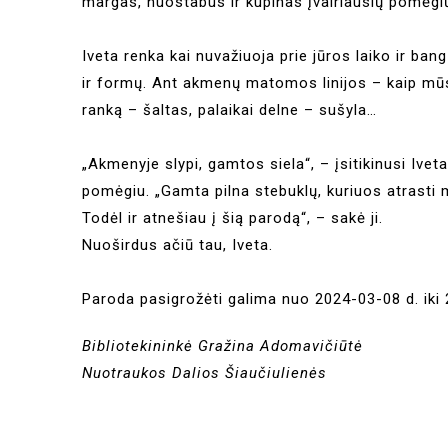
margas, nuostabus ir kupinas įvairiausių pomėgi
Iveta renka kai nuvažiuoja prie jūros laiko ir ban
ir formų. Ant akmenų matomos linijos – kaip mūs
ranką – šaltas, palaikai delne – sušyla…
„Akmenyje slypi, gamtos siela“, – įsitikinusi Ive
pomėgiu. „Gamta pilna stebuklų, kuriuos atrasti m
Todėl ir atnešiau į šią parodą“, – sakė ji.
Nuoširdus ačiū tau, Iveta.
Paroda pasigrožėti galima nuo 2024-03-08 d. iki
Bibliotekininkė Gražina Adomavičiūtė
Nuotraukos Dalios Šiaučiulienės