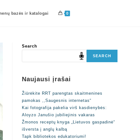
enų bazės ir katalogai
0
Search
SEARCH
Naujausi įrašai
Žiūrėkite RRT parengtas skaitmenines
pamokas ,,Saugesnis internetas“
Kai fotografija pakelia virš kasdienybės:
Aloyzo Janušio jubiliejinis vakaras
Žmonos receptų knyga „Lietuvos gaspadinė“
išversta į anglų kalbą
Tapk bibliotekos edukatoriumi!