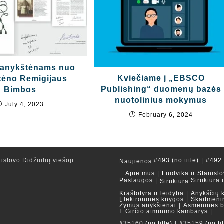
 anykštėnams nuo
Kviečiame į „EBSCO
tėno Remigijaus
Publishing“ duomenų bazės
Bimbos
nuotolinius mokymus
July 4, 2023
February 6, 2024
islovo Didžiulių viešoji
#493 (no title)
#492 (
Naujienos
Apie mus
Liudvika ir Stanislo
Paslaugos
Struktūra 
Struktūra
Kraštotyra ir leidyba
Anykščių 
Elektroninės knygos
Skaitmeni
Žymūs anykštėnai
Asmeninės b
I. Girčio atminimo kambarys
#35160 (no title)
#35159 (no tit