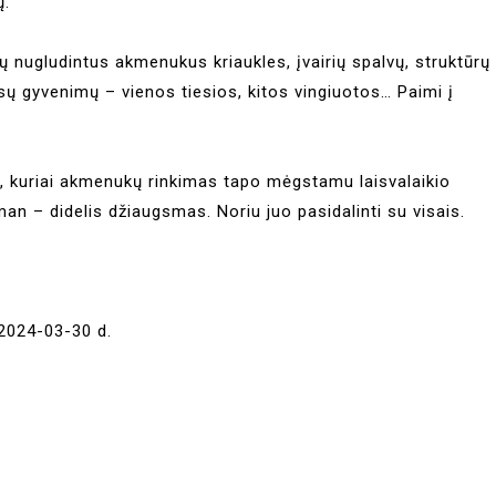
ų.
gų nugludintus akmenukus kriaukles, įvairių spalvų, struktūrų
ų gyvenimų – vienos tiesios, kitos vingiuotos… Paimi į
ta, kuriai akmenukų rinkimas tapo mėgstamu laisvalaikio
an – didelis džiaugsmas. Noriu juo pasidalinti su visais.
 2024-03-30 d.