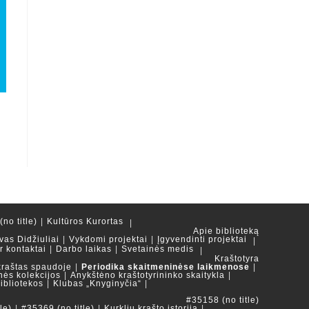
no title)
Kultūros Kurortas
Apie biblioteką
vas Didžiuliai
Vykdomi projektai
Įgyvendinti projektai
ir kontaktai
Darbo laikas
Svetainės medis
Kraštotyra
kraštas spaudoje
Periodika skaitmeninėse laikmenose
nės kolekcijos
Anykštėno kraštotyrininko skaitykla
ibliotekos
Klubas „Knyginyčia“
#35158 (no title)
le)
#35369 (no title)
Kurklių krašto istorija