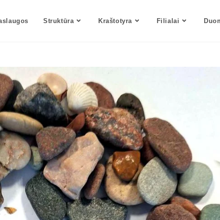
aslaugos
Struktūra
Kraštotyra
Filialai
Duom