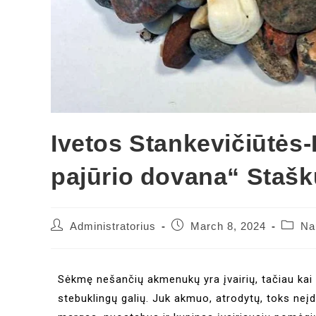
Ivetos Stankevičiūtė
pajūrio dovana“ Staškū
Administratorius
March 8, 2024
Na
Sėkmę nešančių akmenukų yra įvairių, tačiau kai pa
stebuklingų galių. Juk akmuo, atrodytų, toks neį