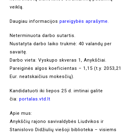
veiklą.
Daugiau informacijos
pareigybės aprašyme.
Neterminuota darbo sutartis.
Nustatyta darbo laiko trukmė: 40 valandų per
savaitę.
Darbo vieta: Vyskupo skveras 1, Anykščiai.
Pareiginės algos koeficientas – 1,15 (t.y. 2053,21
Eur. neatskaičius mokesčių).
Kandidatuoti iki liepos 25 d. imtinai galite
čia:
portalas.vtd.lt
Apie mus:
Anykščių rajono savivaldybės Liudvikos ir
Stanislovo Didžiulių viešoji biblioteka – visiems