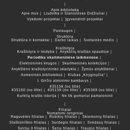
Apie biblioteką
Apie mus
Liudvika ir Stanislovas Didžiuliai
Vykdomi projektai
Įgyvendinti projektai
Paslaugos
Struktūra
Struktūra ir kontaktai
Darbo laikas
Svetainės medis
Kraštotyra
Kraštotyra ir leidyba
Anykščių kraštas spaudoje
Periodika skaitmeninėse laikmenose
Elektroninės knygos
Skaitmeninės kolekcijos
Anykštėno kraštotyrininko skaitykla
Žymūs anykštėnai
Asmeninės bibliotekos
Klubas „Knyginyčia“
I. Girčio atminimo kambarys
#35158 (no title)
#35160 (no title)
#35159 (no title)
#35369 (no title)
Kurklių krašto istorija
Ne tik gomuriui pamaloninti
Filialai
Numatomi renginiai
Raguvėlės filialas
Rubikių filialas
Skiemonių filialas
Staškūniškio filialas
Surdegio filialas
Svėdasų filialas
Svirnų II filialas
Šerių filialas
Traupio filialas