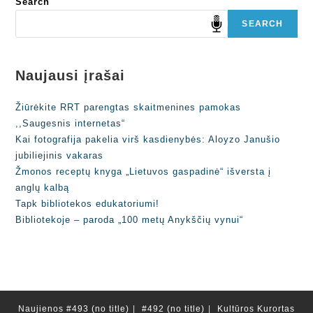
Search
SEARCH
Naujausi įrašai
Žiūrėkite RRT parengtas skaitmenines pamokas
,,Saugesnis internetas“
Kai fotografija pakelia virš kasdienybės: Aloyzo Janušio
jubiliejinis vakaras
Žmonos receptų knyga „Lietuvos gaspadinė“ išversta į
anglų kalbą
Tapk bibliotekos edukatoriumi!
Bibliotekoje – paroda „100 metų Anykščių vynui“
Naujienos
#493 (no title)
#492 (no title)
Kultūros Kurortas