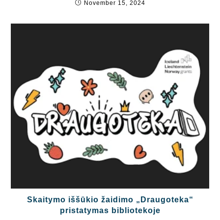
November 15, 2024
Skaitymo iššūkio žaidimo „Draugoteka“
pristatymas bibliotekoje