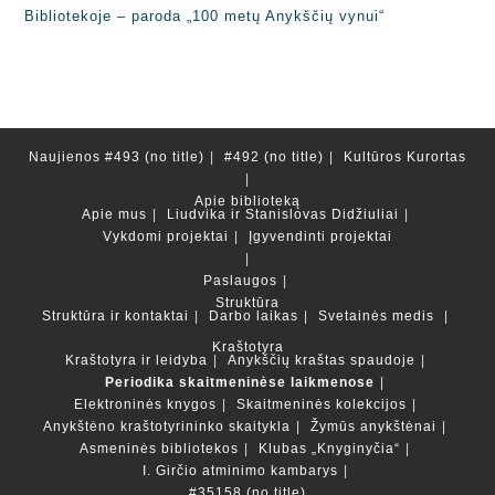
Bibliotekoje – paroda „100 metų Anykščių vynui“
Naujienos
#493 (no title)
#492 (no title)
Kultūros Kurortas
Apie biblioteką
Apie mus
Liudvika ir Stanislovas Didžiuliai
Vykdomi projektai
Įgyvendinti projektai
Paslaugos
Struktūra
Struktūra ir kontaktai
Darbo laikas
Svetainės medis
Kraštotyra
Kraštotyra ir leidyba
Anykščių kraštas spaudoje
Periodika skaitmeninėse laikmenose
Elektroninės knygos
Skaitmeninės kolekcijos
Anykštėno kraštotyrininko skaitykla
Žymūs anykštėnai
Asmeninės bibliotekos
Klubas „Knyginyčia“
I. Girčio atminimo kambarys
#35158 (no title)