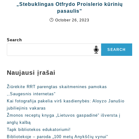
„Stebuklingas Otfrydo Proislerio kūrinių
pasaulis“
October 26, 2023
Search
SEARCH
Naujausi įrašai
Žiūrėkite RRT parengtas skaitmenines pamokas
,,Saugesnis internetas“
Kai fotografija pakelia virš kasdienybės: Aloyzo Janušio
jubiliejinis vakaras
Žmonos receptų knyga „Lietuvos gaspadinė“ išversta į
anglų kalbą
Tapk bibliotekos edukatoriumi!
Bibliotekoje – paroda „100 metų Anykščių vynui“