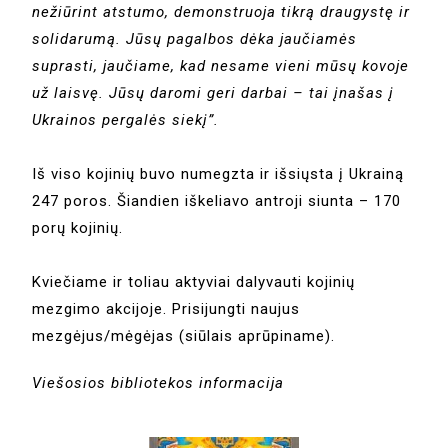
nežiūrint atstumo, demonstruoja tikrą draugystę ir
solidarumą. Jūsų pagalbos dėka jaučiamės
suprasti, jaučiame, kad nesame vieni mūsų kovoje
už laisvę. Jūsų daromi geri darbai – tai įnašas į
Ukrainos pergalės siekį”.
Iš viso kojinių buvo numegzta ir išsiųsta į Ukrainą
247 poros. Šiandien iškeliavo antroji siunta – 170
porų kojinių.
Kviečiame ir toliau aktyviai dalyvauti kojinių
mezgimo akcijoje. Prisijungti naujus
mezgėjus/mėgėjas (siūlais aprūpiname).
Viešosios bibliotekos informacija