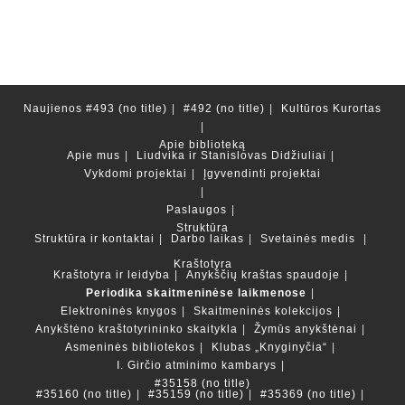
Naujienos
#493 (no title)
#492 (no title)
Kultūros Kurortas
Apie biblioteką
Apie mus
Liudvika ir Stanislovas Didžiuliai
Vykdomi projektai
Įgyvendinti projektai
Paslaugos
Struktūra
Struktūra ir kontaktai
Darbo laikas
Svetainės medis
Kraštotyra
Kraštotyra ir leidyba
Anykščių kraštas spaudoje
Periodika skaitmeninėse laikmenose
Elektroninės knygos
Skaitmeninės kolekcijos
Anykštėno kraštotyrininko skaitykla
Žymūs anykštėnai
Asmeninės bibliotekos
Klubas „Knyginyčia“
I. Girčio atminimo kambarys
#35158 (no title)
#35160 (no title)
#35159 (no title)
#35369 (no title)