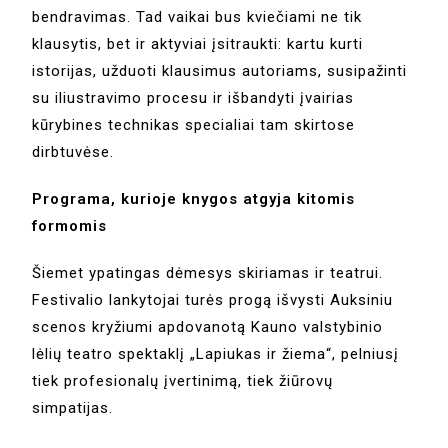
bendravimas. Tad vaikai bus kviečiami ne tik
klausytis, bet ir aktyviai įsitraukti: kartu kurti
istorijas, užduoti klausimus autoriams, susipažinti
su iliustravimo procesu ir išbandyti įvairias
kūrybines technikas specialiai tam skirtose
dirbtuvėse.
Programa, kurioje knygos atgyja kitomis
formomis
Šiemet ypatingas dėmesys skiriamas ir teatrui.
Festivalio lankytojai turės progą išvysti Auksiniu
scenos kryžiumi apdovanotą Kauno valstybinio
lėlių teatro spektaklį „Lapiukas ir žiema“, pelniusį
tiek profesionalų įvertinimą, tiek žiūrovų
simpatijas.