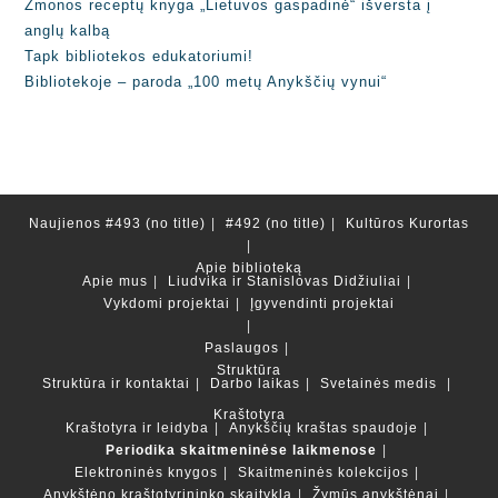
Žmonos receptų knyga „Lietuvos gaspadinė“ išversta į
anglų kalbą
Tapk bibliotekos edukatoriumi!
Bibliotekoje – paroda „100 metų Anykščių vynui“
Naujienos
#493 (no title)
#492 (no title)
Kultūros Kurortas
Apie biblioteką
Apie mus
Liudvika ir Stanislovas Didžiuliai
Vykdomi projektai
Įgyvendinti projektai
Paslaugos
Struktūra
Struktūra ir kontaktai
Darbo laikas
Svetainės medis
Kraštotyra
Kraštotyra ir leidyba
Anykščių kraštas spaudoje
Periodika skaitmeninėse laikmenose
Elektroninės knygos
Skaitmeninės kolekcijos
Anykštėno kraštotyrininko skaitykla
Žymūs anykštėnai