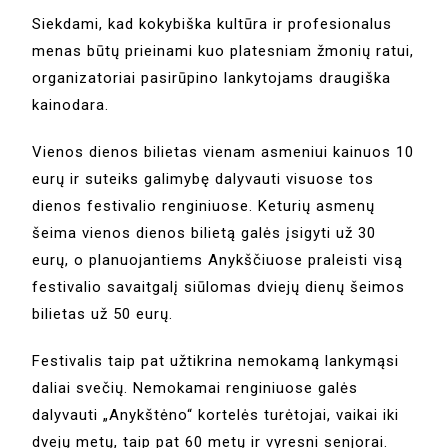
Siekdami, kad kokybiška kultūra ir profesionalus
menas būtų prieinami kuo platesniam žmonių ratui,
organizatoriai pasirūpino lankytojams draugiška
kainodara.
Vienos dienos bilietas vienam asmeniui kainuos 10
eurų ir suteiks galimybę dalyvauti visuose tos
dienos festivalio renginiuose. Keturių asmenų
šeima vienos dienos bilietą galės įsigyti už 30
eurų, o planuojantiems Anykščiuose praleisti visą
festivalio savaitgalį siūlomas dviejų dienų šeimos
bilietas už 50 eurų.
Festivalis taip pat užtikrina nemokamą lankymąsi
daliai svečių. Nemokamai renginiuose galės
dalyvauti „Anykštėno“ kortelės turėtojai, vaikai iki
dvejų metų, taip pat 60 metų ir vyresni senjorai.