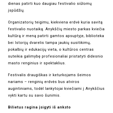
dienas patirti kuo daugiau festivalio siūlomų
įspūdžių.
Organizatorių teigimu, kiekviena erdvė kuria savitą
festivalio nuotaiką. Anykščių miesto parkas kviečia
kultūrą ir meną patirti gamtos apsuptyje, biblioteka
bei Istorijų dvarelis tampa jaukių susitikimų,
pokalbių ir edukacijų vieta, o kultūros centras
suteikia galimybę profesionaliai pristatyti didesnio
masto renginius ir spektaklius.
Festivalis draugiškas ir keturkojams šeimos
nariams – renginių erdvės bus atviros
augintiniams, todėl lankytojai kviečiami į Anykščius
vykti kartu su savo šunimis.
Bilietus ragina įsigyti iš anksto