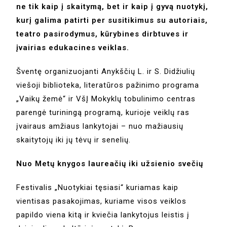
ne tik kaip į skaitymą, bet ir kaip į gyvą nuotykį,
kurį galima patirti per susitikimus su autoriais,
teatro pasirodymus, kūrybines dirbtuves ir
įvairias edukacines veiklas.
Šventę organizuojanti Anykščių L. ir S. Didžiulių
viešoji biblioteka, literatūros pažinimo programa
„Vaikų žemė“ ir VšĮ Mokyklų tobulinimo centras
parengė turiningą programą, kurioje veiklų ras
įvairaus amžiaus lankytojai – nuo mažiausių
skaitytojų iki jų tėvų ir senelių.
Nuo Metų knygos laureačių iki užsienio svečių
Festivalis „Nuotykiai tęsiasi“ kuriamas kaip
vientisas pasakojimas, kuriame visos veiklos
papildo viena kitą ir kviečia lankytojus leistis į