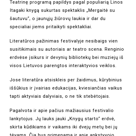
Teatrinę programą papildys pagal populiarią Linos
Itagaki knygą sukurtas spektaklis „Mergaitė su
šautuvu“, o jaunųjų žiūrovų laukia ir dar du
specialiai jiems pritaikyti spektakliai.
Literatūros pažinimas festivalyje nesibaigs vien
susitikimais su autoriais ar teatro scena. Renginio
erdvėse įsikurs ir devynių bibliotekų bei muziejų iš
visos Lietuvos parengtos interaktyvios veiklos.
Jose literatūra atsiskleis per žaidimus, kūrybinius
iššūkius ir įvairias edukacijas, kviesiančias vaikus
tapti aktyviais dalyviais, o ne tik stebėtojais.
Pagalvota ir apie pačius mažiausius festivalio
lankytojus. Jų lauks jauki „Knygų starto“ erdvė,
skirta kūdikiams ir vaikams iki dvejų metų bei jų
tėvams. Čia bus primenama ir apie ankstyvojo