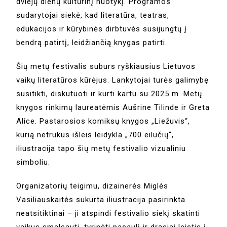
dviejų dienų kultūrinį nuotykį. Programos
sudarytojai siekė, kad literatūra, teatras,
edukacijos ir kūrybinės dirbtuvės susijungtų į
bendrą patirtį, leidžiančią knygas patirti.
Šių metų festivalis suburs ryškiausius Lietuvos
vaikų literatūros kūrėjus. Lankytojai turės galimybę
susitikti, diskutuoti ir kurti kartu su 2025 m. Metų
knygos rinkimų laureatėmis Aušrine Tilinde ir Greta
Alice. Pastarosios komiksų knygos „Liežuvis“,
kurią netrukus išleis leidykla „700 eilučių“,
iliustracija tapo šių metų festivalio vizualiniu
simboliu.
Organizatorių teigimu, dizainerės Miglės
Vasiliauskaitės sukurta iliustracija pasirinkta
neatsitiktinai – ji atspindi festivalio siekį skatinti