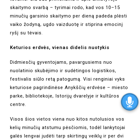
skaitymo svarbą – tyrimai rodo, kad vos 10–15
minučių garsinio skaitymo per dieną padeda plėsti
vaiko žodyną, ugdo vaizduotę ir stiprina emocinį
ryšį su tėvais.
Keturios erdvės, vienas didelis nuotykis
Didmiesčių gyventojams, pavargusiems nuo
nuolatinio skubėjimo ir sudėtingos logistikos,
festivalis siūlo retą patogumą. Visi renginiai vyks
keturiose pagrindinėse Anykščių erdvėse – miesto
parke, bibliotekoje, Istorijų dvarelyje ir kultūros
centre.
Visos šios vietos viena nuo kitos nutolusios vos
kelių minučių atstumu pėsčiomis, todėl lankytojai
galės lengvai judėti tarp skirtingų veiklų ir per dvi