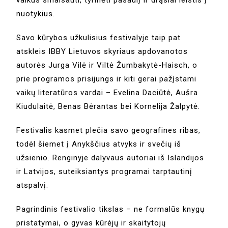
vaikus smalsauti, tyrinėti pasaulį ir drąsiai leistis į
nuotykius.
Savo kūrybos užkulisius festivalyje taip pat
atskleis IBBY Lietuvos skyriaus apdovanotos
autorės Jurga Vilė ir Viltė Žumbakytė-Haisch, o
prie programos prisijungs ir kiti gerai pažįstami
vaikų literatūros vardai – Evelina Daciūtė, Aušra
Kiudulaitė, Benas Bėrantas bei Kornelija Žalpytė.
Festivalis kasmet plečia savo geografines ribas,
todėl šiemet į Anykščius atvyks ir svečių iš
užsienio. Renginyje dalyvaus autoriai iš Islandijos
ir Latvijos, suteiksiantys programai tarptautinį
atspalvį.
Pagrindinis festivalio tikslas – ne formalūs knygų
pristatymai, o gyvas kūrėjų ir skaitytojų