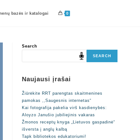
enų bazės ir katalogai
0
Search
SEARCH
Naujausi įrašai
Žiūrėkite RRT parengtas skaitmenines
pamokas ,,Saugesnis internetas“
Kai fotografija pakelia virš kasdienybės:
Aloyzo Janušio jubiliejinis vakaras
Žmonos receptų knyga „Lietuvos gaspadinė“
išversta į anglų kalbą
Tapk bibliotekos edukatoriumi!