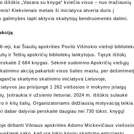
mo iššūkis „Vasara su knyga“ kviečia visus – nuo mažiausių
omis! Kiekvienais metais ši iniciatyva atveria duris į
as galimybes tapti aktyvia skaitytojų bendruomenės dalimi.
akciją
eji, kai Šiaulių apskrities Povilo Višinskio viešoji bibliotek
lių ir Telšių apskričių bibliotekų lankytojus. Tąsyk iššūkį
 perskaitė 2 684 knygas. Sėkmė sudomino Apskričių viešųjų
o skatinimo akciją pakartoti visos šalies mastu, per dešimtmet
ugančia skaitymo skatinimo iniciatyva Lietuvoje,
iciatyvos jau prisijungė 1 262 viešosios ir mokymo įstaigų
ių. Įsitraukia ir užsienio lietuviai. 2024 m. iššūkis sulaukė
ro ir kitų šalių. Organizatoriams didžiausią motyvaciją teikia
iki dabar dalyviai perskaitė daugiau nei 730 tūkst. knygų!
je dirbanti Vilniaus apskrities Adomo Mickevičiaus viešosi
liauskienė sako, kad yra tokių knygų skaitymo entuziastų,