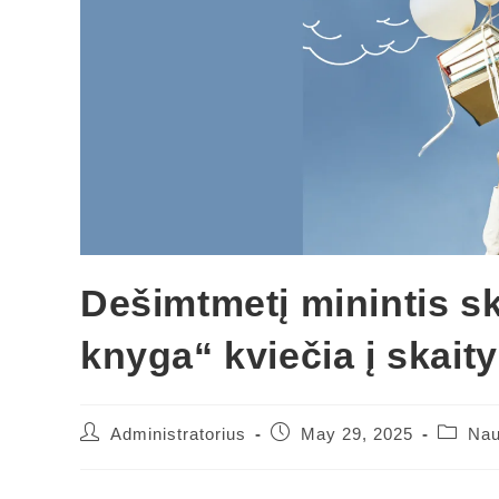
Dešimtmetį minintis s
knyga“ kviečia į skait
Post
Post
Post
Administratorius
May 29, 2025
Nau
author:
published:
categor