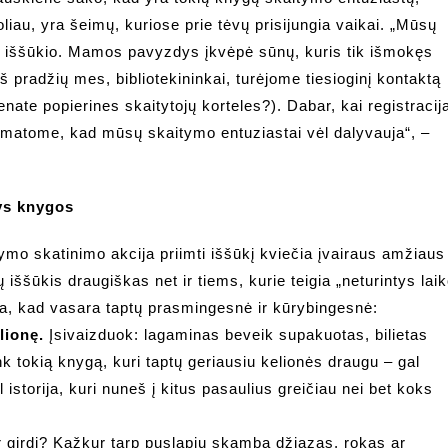
oliau, yra šeimų, kuriose prie tėvų prisijungia vaikai. „Mūsų
jo iššūkio. Mamos pavyzdys įkvėpė sūnų, kuris tik išmokęs
š pradžių mes, bibliotekininkai, turėjome tiesioginį kontaktą
ate popierines skaitytojų korteles?). Dabar, kai registracij
pamatome, kad mūsų skaitymo entuziastai vėl dalyvauja“, –
rys knygos
itymo skatinimo akcija priimti iššūkį kviečia įvairaus amžiaus
ų iššūkis draugiškas net ir tiems, kurie teigia „neturintys lai
kia, kad vasara taptų prasmingesnė ir kūrybingesnė:
lionę.
Įsivaizduok: lagaminas beveik supakuotas, bilietas
k tokią knygą, kuri taptų geriausiu kelionės draugu – gal
istorija, kuri nuneš į kitus pasaulius greičiau nei bet koks
girdi? Kažkur tarp puslapių skamba džiazas, rokas ar