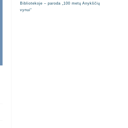
Bibliotekoje – paroda „100 metų Anykščių
vynui“