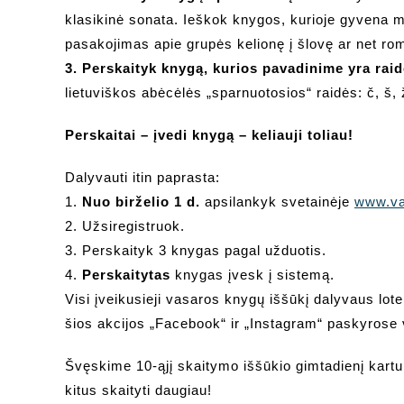
klasikinė sonata. Ieškok knygos, kurioje gyvena mu
pasakojimas apie grupės kelionę į šlovę ar net ro
3. Perskaityk knygą, kurios pavadinime yra rai
lietuviškos abėcėlės „sparnuotosios“ raidės: č, š, 
Perskaitai – įvedi knygą – keliauji toliau!
Dalyvauti itin paprasta:
1.
Nuo birželio 1 d.
apsilankyk svetainėje
www.va
2. Užsiregistruok.
3. Perskaityk 3 knygas pagal užduotis.
4.
Perskaitytas
knygas įvesk į sistemą.
Visi įveikusieji vasaros knygų iššūkį dalyvaus lote
šios akcijos „Facebook“ ir „Instagram“ paskyrose v
Švęskime 10-ąjį skaitymo iššūkio gimtadienį kartu
kitus skaityti daugiau!