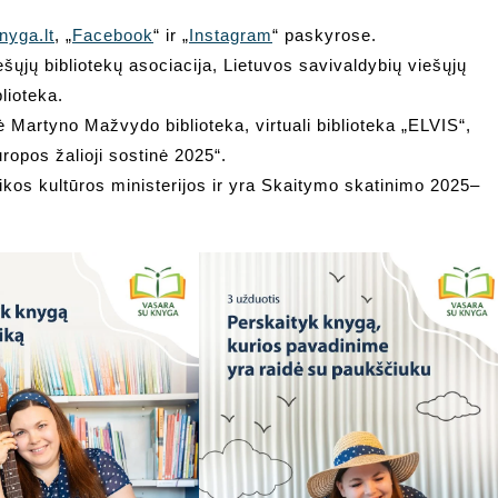
nyga.lt
, „
Facebook
“ ir „
Instagram
“ paskyrose.
šųjų bibliotekų asociacija, Lietuvos savivaldybių viešųjų
lioteka.
ė Martyno Mažvydo biblioteka, virtuali biblioteka „ELVIS“,
ropos žalioji sostinė 2025“.
kos kultūros ministerijos ir yra Skaitymo skatinimo 2025–