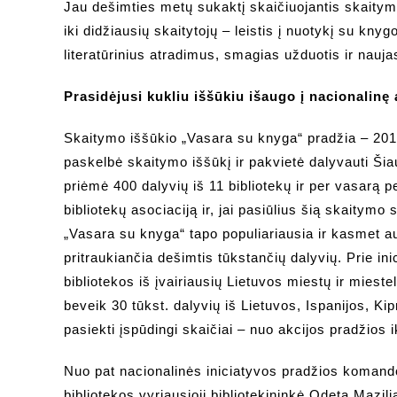
Jau dešimties metų sukaktį skaičiuojantis skaity
iki didžiausių skaitytojų – leistis į nuotykį su knyg
literatūrinius atradimus, smagias užduotis ir nauj
Prasidėjusi kukliu iššūkiu išaugo į nacionalinę 
Skaitymo iššūkio „Vasara su knyga“ pradžia – 2016-i
paskelbė skaitymo iššūkį ir pakvietė dalyvauti Šiau
priėmė 400 dalyvių iš 11 bibliotekų ir per vasarą
bibliotekų asociaciją ir, jai pasiūlius šią skaitym
„Vasara su knyga“ tapo populiariausia ir kasmet a
pritraukiančia dešimtis tūkstančių dalyvių. Prie in
bibliotekos iš įvairiausių Lietuvos miestų ir miestel
beveik 30 tūkst. dalyvių iš Lietuvos, Ispanijos, Kip
pasiekti įspūdingi skaičiai – nuo akcijos pradžios 
Nuo pat nacionalinės iniciatyvos pradžios komando
bibliotekos vyriausioji bibliotekininkė Odeta Mazi