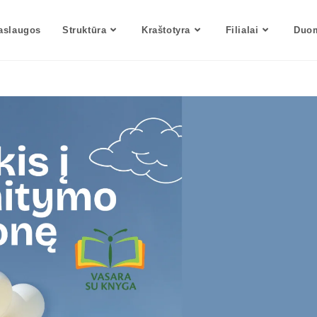
aslaugos
Struktūra
Kraštotyra
Filialai
Duom