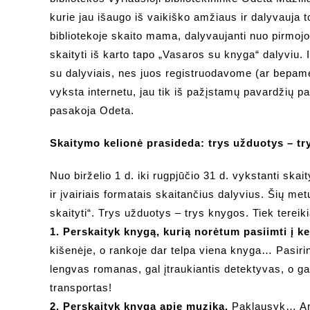
kurie jau išaugo iš vaikiško amžiaus ir dalyvauja t
bibliotekoje skaito mama, dalyvaujanti nuo pirmo
skaityti iš karto tapo „Vasaros su knyga“ dalyviu. I
su dalyviais, nes juos registruodavome (ar bepamen
vyksta internetu, jau tik iš pažįstamų pavardžių 
pasakoja Odeta.
Skaitymo kelionė prasideda: trys užduotys – t
Nuo birželio 1 d. iki rugpjūčio 31 d. vykstanti ska
ir įvairiais formatais skaitančius dalyvius. Šių met
skaityti“. Trys užduotys – trys knygos. Tiek terei
1. Perskaityk knygą, kurią norėtum pasiimti į ke
kišenėje, o rankoje dar telpa viena knyga… Pasirin
lengvas romanas, gal įtraukiantis detektyvas, o gal 
transportas!
2. Perskaityk knygą apie muziką.
Paklausyk… Ar 