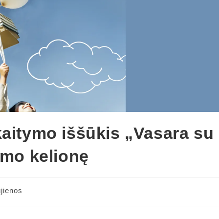
kaitymo iššūkis „Vasara su
ymo kelionę
jienos
y: