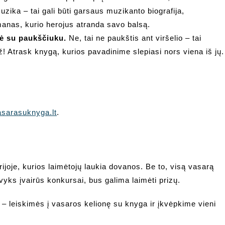
zika – tai gali būti garsaus muzikanto biografija,
manas, kurio herojus atranda savo balsą.
dė su paukščiuku.
Ne, tai ne paukštis ant viršelio – tai
ž! Atrask knygą, kurios pavadinime slepiasi nors viena iš jų.
sarasuknyga.lt
.
rijoje, kurios laimėtojų laukia dovanos. Be to, visą vasarą
yks įvairūs konkursai, bus galima laimėti prizų.
 – leiskimės į vasaros kelionę su knyga ir įkvėpkime vieni