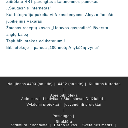
Žiūrėkite RRT parengtas skaitmenines pamokas
,,Saugesnis internetas“
Kai fotografija pakelia virš kasdienybės: Aloyzo Janušio
jubiliejinis vakaras
Žmonos receptų knyga „Lietuvos gaspadinė“ išversta į
anglų kalbą
Tapk bibliotekos edukatoriumi!
Bibliotekoje – paroda „100 metų Anykščių vynui“
Naujienos
#493 (no title)
#492 (no title)
Kultūros Kurortas
Apie biblioteką
Apie mus
Liudvika ir Stanislovas Didžiuliai
Vykdomi projektai
Įgyvendinti projektai
Paslaugos
Struktūra
Struktūra ir kontaktai
Darbo laikas
Svetainės medis