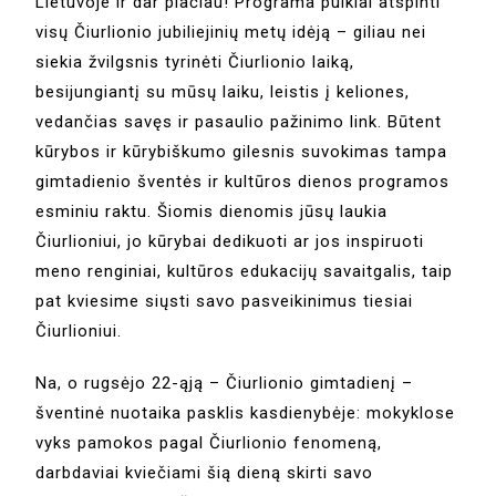
Lietuvoje ir dar plačiau! Programa puikiai atspinti
visų Čiurlionio jubiliejinių metų idėją – giliau nei
siekia žvilgsnis tyrinėti Čiurlionio laiką,
besijungiantį su mūsų laiku, leistis į keliones,
vedančias savęs ir pasaulio pažinimo link. Būtent
kūrybos ir kūrybiškumo gilesnis suvokimas tampa
gimtadienio šventės ir kultūros dienos programos
esminiu raktu. Šiomis dienomis jūsų laukia
Čiurlioniui, jo kūrybai dedikuoti ar jos inspiruoti
meno renginiai, kultūros edukacijų savaitgalis, taip
pat kviesime siųsti savo pasveikinimus tiesiai
Čiurlioniui.
Na, o rugsėjo 22-ąją – Čiurlionio gimtadienį –
šventinė nuotaika pasklis kasdienybėje: mokyklose
vyks pamokos pagal Čiurlionio fenomeną,
darbdaviai kviečiami šią dieną skirti savo