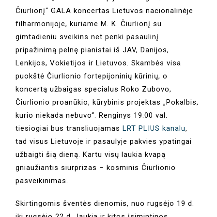
Čiurlionį“ GALA koncertas Lietuvos nacionalinėje
filharmonijoje, kuriame M. K. Čiurlionį su
gimtadieniu sveikins net penki pasaulinį
pripažinimą pelnę pianistai iš JAV, Danijos,
Lenkijos, Vokietijos ir Lietuvos. Skambės visa
puokštė Čiurlionio fortepijoninių kūrinių, o
koncertą užbaigas specialus Roko Zubovo,
Čiurlionio proanūkio, kūrybinis projektas „Pokalbis,
kurio niekada nebuvo“. Renginys 19:00 val.
tiesiogiai bus transliuojamas
LRT PLIUS kanalu
,
tad visus Lietuvoje ir pasaulyje pakvies ypatingai
užbaigti šią dieną. Kartu visų laukia kvapą
gniaužiantis siurprizas – kosminis Čiurlionio
pasveikinimas.
Skirtingomis šventės dienomis, nuo rugsėjo 19 d.
iki rugsėjo 22 d., laukia ir kitos įsimintinos