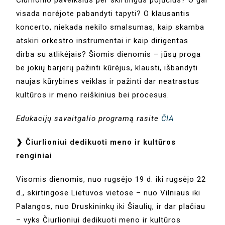
Čiurlionio paveikslus per skirtingus pojūčius? O gal
visada norėjote pabandyti tapyti? O klausantis
koncerto, niekada nekilo smalsumas, kaip skamba
atskiri orkestro instrumentai ir kaip dirigentas
dirba su atlikėjais? Šiomis dienomis – jūsų proga
be jokių barjerų pažinti kūrėjus, klausti, išbandyti
naujas kūrybines veiklas ir pažinti dar neatrastus
kultūros ir meno reiškinius bei procesus.
Edukacijų savaitgalio programą rasite
ČIA
❯ Čiurlioniui dedikuoti meno ir kultūros
renginiai
Visomis dienomis, nuo rugsėjo 19 d. iki rugsėjo 22
d., skirtingose Lietuvos vietose – nuo Vilniaus iki
Palangos, nuo Druskininkų iki Šiaulių, ir dar plačiau
– vyks Čiurlioniui dedikuoti meno ir kultūros