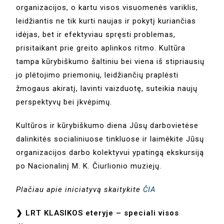
organizacijos, o kartu visos visuomenės variklis,
leidžiantis ne tik kurti naujas ir pokytį kuriančias
idėjas, bet ir efektyviau spręsti problemas,
prisitaikant prie greito aplinkos ritmo. Kultūra
tampa kūrybiškumo šaltiniu bei viena iš stipriausių
jo plėtojimo priemonių, leidžiančių praplėsti
žmogaus akiratį, lavinti vaizduotę, suteikia naujų
perspektyvų bei įkvėpimų.
Kultūros ir kūrybiškumo diena Jūsų darbovietėse
dalinkitės socialiniuose tinkluose ir laimėkite Jūsų
organizacijos darbo kolektyvui ypatingą ekskursiją
po Nacionalinį M. K. Čiurlionio muziejų.
Plačiau apie iniciatyvą skaitykite
ČIA
❯ LRT KLASIKOS eteryje – speciali visos