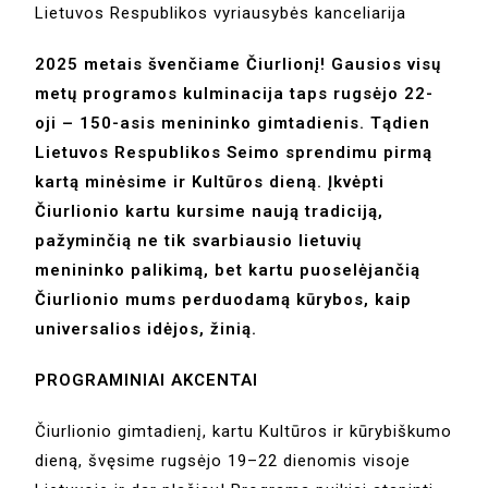
Lietuvos Respublikos vyriausybės kanceliarija
2025 metais švenčiame Čiurlionį! Gausios visų
metų programos kulminacija taps rugsėjo 22-
oji – 150-asis menininko gimtadienis. Tądien
Lietuvos Respublikos Seimo sprendimu pirmą
kartą minėsime ir Kultūros dieną. Įkvėpti
Čiurlionio kartu kursime naują tradiciją,
pažyminčią ne tik svarbiausio lietuvių
menininko palikimą, bet kartu puoselėjančią
Čiurlionio mums perduodamą kūrybos, kaip
universalios idėjos, žinią.
PROGRAMINIAI AKCENTAI
Čiurlionio gimtadienį, kartu Kultūros ir kūrybiškumo
dieną, švęsime rugsėjo 19–22 dienomis visoje