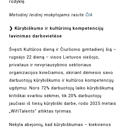
rodyklę.
Metodinį leidinį mokytojams rasite
ČIA
❯ Kūrybiškumo ir kultūrinių kompetencijų
lavinimas darbovietėse
Švęsti Kultūros dieną ir Čiurlionio gimtadienį šią –
rugsėjo 22 dieną – visos Lietuvos viešojo,
privataus ir nevyriausybinio sektoriaus
organizacijos kviečiamos, skiriant dėmesio savo
darbuotojų kūrybiškumo ir kultūros kompetencijų
ugdymui. Nors 72% darbuotojų laiko kūrybiškumą
kritiškai svarbiu sėkmei, tik 20% darbuotojų
jaučiasi iš tiesų kūrybiški darbe, rodo 2025 metais
„WifiTalents“ atliktas tyrimas.
Nekyla abejonių, kad kūrybiškumas – kiekvienos