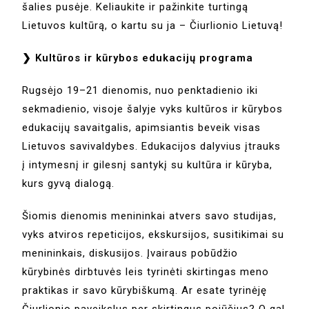
šalies pusėje. Keliaukite ir pažinkite turtingą
Lietuvos kultūrą, o kartu su ja – Čiurlionio Lietuvą!
❯ Kultūros ir kūrybos edukacijų programa
Rugsėjo 19–21 dienomis, nuo penktadienio iki
sekmadienio, visoje šalyje vyks kultūros ir kūrybos
edukacijų savaitgalis, apimsiantis beveik visas
Lietuvos savivaldybes. Edukacijos dalyvius įtrauks
į intymesnį ir gilesnį santykį su kultūra ir kūryba,
kurs gyvą dialogą.
Šiomis dienomis menininkai atvers savo studijas,
vyks atviros repeticijos, ekskursijos, susitikimai su
menininkais, diskusijos. Įvairaus pobūdžio
kūrybinės dirbtuvės leis tyrinėti skirtingas meno
praktikas ir savo kūrybiškumą. Ar esate tyrinėję