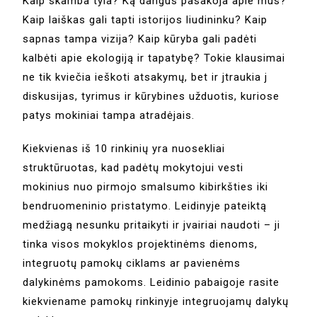
Kaip skamba tyla? Ką dangus pasakoja apie mus?
Kaip laiškas gali tapti istorijos liudininku? Kaip
sapnas tampa vizija? Kaip kūryba gali padėti
kalbėti apie ekologiją ir tapatybę? Tokie klausimai
ne tik kviečia ieškoti atsakymų, bet ir jtraukia j
diskusijas, tyrimus ir kūrybines užduotis, kuriose
patys mokiniai tampa atradėjais.
Kiekvienas iš 10 rinkinių yra nuosekliai
struktūruotas, kad padėtų mokytojui vesti
mokinius nuo pirmojo smalsumo kibirkšties iki
bendruomeninio pristatymo. Leidinyje pateiktą
medžiagą nesunku pritaikyti ir jvairiai naudoti – ji
tinka visos mokyklos projektinėms dienoms,
integruotų pamokų ciklams ar pavienėms
dalykinėms pamokoms. Leidinio pabaigoje rasite
kiekviename pamokų rinkinyje integruojamų dalykų