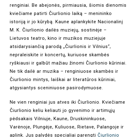
renginiai. Be abejonės, pirmiausia, šiomis dienomis
kviečiame patirti Čiurlionio laiką – menininko
istoriją ir jo kūrybą. Kaune aplankykite Nacionalinį
M. K. Čiurlionio dailės muziejų, sostinėje –
Lietuvos teatro, kino ir muzikos muziejuje
atsidarysiančią parodą „Čiurlionis ir Vilnius“,
nepraleiskite ir koncertų, kuriuose skambės
ryškiausi ir galbūt mažiau žinomi Čiurlionio kūriniai.
Ne tik dailė ar muzika – renginiuose skambės ir
Čiurlionio mintys, laiškai ar literatūros kūriniai,
atgysiantys sceniniuose pasirodymuose.
Ne vien renginiai jus atves iki Čiurlionio. Kviečiame
Čiurlionio keliu keliauti jo gyvenimo ir artimųjų
pėdsakais Vilniuje, Kaune, Druskininkuose,
Varėnoje, Plungėje, Kuliuose, Rietave, Palangoje ir
aplink. Jus palydės specialiai parengti
Čiurlionio