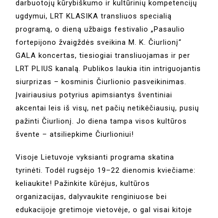
darbuotojų kūrybiškumo ir kultūrinių kompetencijų
ugdymui, LRT KLASIKA transliuos specialią
programą, o dieną užbaigs festivalio „Pasaulio
fortepijono žvaigždės sveikina M. K. Čiurlionį“
GALA koncertas, tiesiogiai transliuojamas ir per
LRT PLIUS kanalą. Publikos laukia itin intriguojantis
siurprizas – kosminis Čiurlionio pasveikinimas.
Įvairiausius potyrius apimsiantys šventiniai
akcentai leis iš visų, net pačių netikėčiausių, pusių
pažinti Čiurlionį. Jo diena tampa visos kultūros
švente – atsiliepkime Čiurlioniui!
Visoje Lietuvoje vyksianti programa skatina
tyrinėti. Todėl rugsėjo 19–22 dienomis kviečiame:
keliaukite! Pažinkite kūrėjus, kultūros
organizacijas, dalyvaukite renginiuose bei
edukacijoje gretimoje vietovėje, o gal visai kitoje