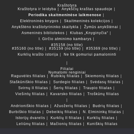
Kraštotyra
Kraštotyra ir leidyba
Anykščių kraštas spaudoje
Periodika skaitmeninėse laikmenose
Elektroninės knygos
Skaitmeninės kolekcijos
Anykštėno kraštotyrininko skaitykla
Žymūs anykštėnai
Asmeninės bibliotekos
Klubas „Knyginyčia“
I. Girčio atminimo kambarys
#35158 (no title)
#35160 (no title)
#35159 (no title)
#35369 (no title)
Kurklių krašto istorija
Ne tik gomuriui pamaloninti
Filialai
Numatomi renginiai
Raguvėlės filialas
Rubikių filialas
Skiemonių filialas
Staškūniškio filialas
Surdegio filialas
Svėdasų filialas
Svirnų II filialas
Šerių filialas
Traupio filialas
Viešintų filialas
Kavarsko filialas
Troškūnų filialas
Andrioniškio filialas
Ažuožerių filialas
Budrių filialas
Burbiškio filialas
Debeikių filialas
N. Elmininkų filialas
Istorijų dvarelis
Kurklių II filialas
Kurklių filialas
Leliūnų filialas
Mačionių filialas
Kuniškių filialas