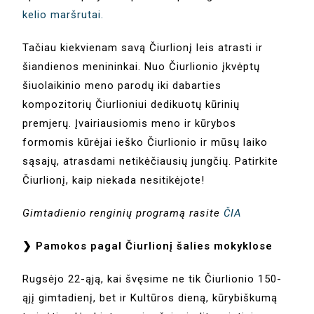
kelio maršrutai.
Tačiau kiekvienam savą Čiurlionį leis atrasti ir
šiandienos menininkai. Nuo Čiurlionio įkvėptų
šiuolaikinio meno parodų iki dabarties
kompozitorių Čiurlioniui dedikuotų kūrinių
premjerų. Įvairiausiomis meno ir kūrybos
formomis kūrėjai ieško Čiurlionio ir mūsų laiko
sąsajų, atrasdami netikėčiausių jungčių. Patirkite
Čiurlionį, kaip niekada nesitikėjote!
Gimtadienio renginių programą rasite
ČIA
❯ Pamokos pagal Čiurlionį šalies mokyklose
Rugsėjo 22-ąją, kai švęsime ne tik Čiurlionio 150-
ąjį gimtadienį, bet ir Kultūros dieną, kūrybiškumą