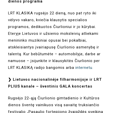
dienos programa
LRT KLASIKA rugsėjo 22 dieną, nuo pat ryto iki
vėlyvo vakaro, kviečia klausytis specialios
programos, dedikuotos Čiurlioniui ir jo kūrybai.
Eteryje Lietuvos ir užsienio moksleivių atliekami
menininko muzikiniai opusai bei pokalbiai,
atskleisiantys įvairiapusę Čiurlionio asmenybę ir
talentą. Kur bebūtumėte – automobilyje, darbe ar
namuose – įsijunkite ir klausykitės Čiurlionio per
LRT KLASIKĄ radijo bangomis arba
internetu.
❯ Lietuvos nacionalinėje filharmonijoje ir LRT
PLIUS kanale – šventinis GALA koncertas
Rugsėjo 22-ąją Čiurlionio gimtadienio ir Kultūros
dienos šventę vainikuos visą savaitę truksiančio
festivalio „Pasaulio fortepijono žvaigždės sveikina