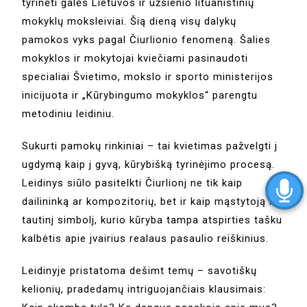
tyrinėti galės Lietuvos ir užsienio lituanistinių
mokyklų moksleiviai. Šią dieną visų dalykų
pamokos vyks pagal Čiurlionio fenomeną. Šalies
mokyklos ir mokytojai kviečiami pasinaudoti
specialiai Švietimo, mokslo ir sporto ministerijos
inicijuota ir „Kūrybingumo mokyklos“ parengtu
metodiniu leidiniu.
Sukurti pamokų rinkiniai – tai kvietimas pažvelgti j
ugdymą kaip j gyvą, kūrybišką tyrinėjimo procesą.
Leidinys siūlo pasitelkti Čiurlionj ne tik kaip
dailininką ar kompozitorių, bet ir kaip mąstytoją ir
tautinj simbolj, kurio kūryba tampa atspirties tašku
kalbėtis apie jvairius realaus pasaulio reiškinius.
Leidinyje pristatoma dešimt temų – savotiškų
kelionių, pradedamų intriguojančiais klausimais: