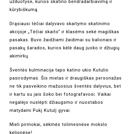
užduotyse, kurios skatino bendradarbiavimą ir
kūrybiškumą.
Drąsiausi tėčiai dalyvavo skaitymo skatinimo
akcijoje „Tėčiai skaito“ ir klasėms sekė magiškas
pasakas. Buvo žaidžiami žaidimai su balionais ir
pasakų šarados, kurios kėlė daug juoko ir džiugių
akimirkų.
Šventės kulminacija tapo katino ukio Kutulio
pasirodymas. Šis mielas ir draugiškas personažas
ne tik pasveikino mažuosius šventės dalyvius, bet
ir kartu su jais šoko bei fotografavosi. Vaikai
negalėjo nuslėpti džiaugsmo ir nuostabos
matydami Pukį Kutulį gyvai.
Mieli pirmokai, sėkmės tolimesnėse mokslo
kelionėse!