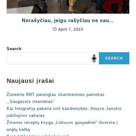
Nerašyčiau, jeigu rašyčiau ne sau…
April 7, 2023
Search
SEARCH
Naujausi įrašai
Žiūrėkite RRT parengtas skaitmenines pamokas
,,Saugesnis internetas“
Kai fotografija pakelia virš kasdienybės: Aloyzo Janušio
jubiliejinis vakaras
Žmonos receptų knyga „Lietuvos gaspadinė“ išversta į
anglų kalbą