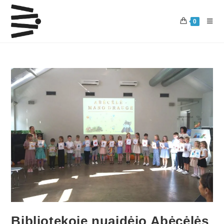
0
Bibliotekoje nuaidėjo Abėcėlės