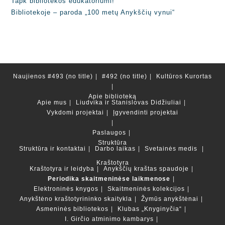
Tapk bibliotekos edukatoriumi!
Bibliotekoje – paroda „100 metų Anykščių vynui“
Naujienos
#493 (no title)
#492 (no title)
Kultūros Kurortas
Apie biblioteką
Apie mus
Liudvika ir Stanislovas Didžiuliai
Vykdomi projektai
Įgyvendinti projektai
Paslaugos
Struktūra
Struktūra ir kontaktai
Darbo laikas
Svetainės medis
Kraštotyra
Kraštotyra ir leidyba
Anykščių kraštas spaudoje
Periodika skaitmeninėse laikmenose
Elektroninės knygos
Skaitmeninės kolekcijos
Anykštėno kraštotyrininko skaitykla
Žymūs anykštėnai
Asmeninės bibliotekos
Klubas „Knyginyčia“
I. Girčio atminimo kambarys