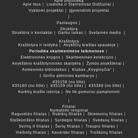
Apie biblioteką
Apie mus
Liudvika ir Stanislovas Didžiuliai
Vykdomi projektai
Įgyvendinti projektai
Paslaugos
Struktūra
Struktūra ir kontaktai
Darbo laikas
Svetainės medis
Kraštotyra
Kraštotyra ir leidyba
Anykščių kraštas spaudoje
Periodika skaitmeninėse laikmenose
Elektroninės knygos
Skaitmeninės kolekcijos
Anykštėno kraštotyrininko skaitykla
Žymūs anykštėnai
Asmeninės bibliotekos
Klubas „Knyginyčia“
I. Girčio atminimo kambarys
#35158 (no title)
#35160 (no title)
#35159 (no title)
#35369 (no title)
Kurklių krašto istorija
Ne tik gomuriui pamaloninti
Filialai
Numatomi renginiai
Raguvėlės filialas
Rubikių filialas
Skiemonių filialas
Staškūniškio filialas
Surdegio filialas
Svėdasų filialas
Svirnų II filialas
Šerių filialas
Traupio filialas
Viešintų filialas
Kavarsko filialas
Troškūnų filialas