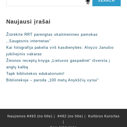
SEARCH
Naujausi įrašai
Žiūrėkite RRT parengtas skaitmenines pamokas
,,Saugesnis internetas“
Kai fotografija pakelia virš kasdienybės: Aloyzo Janušio
jubiliejinis vakaras
Žmonos receptų knyga „Lietuvos gaspadinė“ išversta į
anglų kalbą
Tapk bibliotekos edukatoriumi!
Bibliotekoje – paroda „100 metų Anykščių vynui“
Naujienos
#493 (no title)
#492 (no title)
Kultūros Kurortas