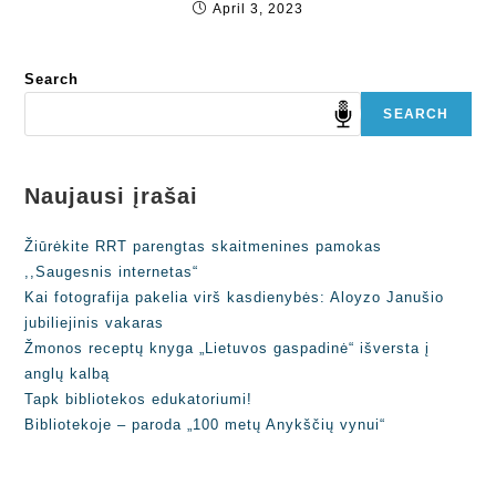
April 3, 2023
Search
SEARCH
Naujausi įrašai
Žiūrėkite RRT parengtas skaitmenines pamokas
,,Saugesnis internetas“
Kai fotografija pakelia virš kasdienybės: Aloyzo Janušio
jubiliejinis vakaras
Žmonos receptų knyga „Lietuvos gaspadinė“ išversta į
anglų kalbą
Tapk bibliotekos edukatoriumi!
Bibliotekoje – paroda „100 metų Anykščių vynui“