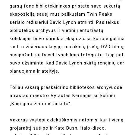
garsų fone bibliotekininkas pristatė savo sukurtą
ekspoziciją sausį mus palikusiam Twin Peaks
serialo režisieriui David Lynch atminti. Pasitelkus
bibliotekos archyvus ir vietinių entuziastų
kolekcijas buvo surinkta ekspozicija, kurioje galima
rasti režisieriaus knygų, muzikinių įrašų, DVD filmų,
susipažinti su David Lynch kaip fotografu. Taip pat
buvo užsiminta, kad David Lynch skirtų renginių dar
planuojama ir ateityje.
Toliau vakarą praskaidrino bibliotekos archyvuose
atrastas maestro Vytautas Kernagis su kūriniu
„Kaip gera žinoti iš anksto“.
Vakaras vystėsi eklektiškomis natomis, kur į vieną
grojaraštį sutilpo ir Kate Bush, Italo-disco,