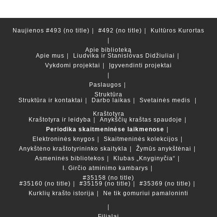
Naujienos
#493 (no title)
#492 (no title)
Kultūros Kurortas
Apie biblioteką
Apie mus
Liudvika ir Stanislovas Didžiuliai
Vykdomi projektai
Įgyvendinti projektai
Paslaugos
Struktūra
Struktūra ir kontaktai
Darbo laikas
Svetainės medis
Kraštotyra
Kraštotyra ir leidyba
Anykščių kraštas spaudoje
Periodika skaitmeninėse laikmenose
Elektroninės knygos
Skaitmeninės kolekcijos
Anykštėno kraštotyrininko skaitykla
Žymūs anykštėnai
Asmeninės bibliotekos
Klubas „Knyginyčia“
I. Girčio atminimo kambarys
#35158 (no title)
#35160 (no title)
#35159 (no title)
#35369 (no title)
Kurklių krašto istorija
Ne tik gomuriui pamaloninti
Filialai