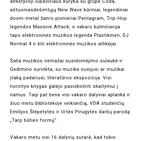
ankstyvoji Sipavičiaus kūryba su grupe Coda,
aštuoniasdešimtųjų New Wave kūriniai, legendiniai
doom-metal žanro pionieriai Pentagram, Trip-Hop
legendos Massive Attack, o vakaro kulminacija
tapo elektroninės muzikos legenda Plastikmen, DJ
Normal 4 ir kiti elektroninės muzikos atlikėjai.
Šalia muzikos nemažai susidomėjimo sulaukė ir
Gedimino surinkta, su muzika susijusi ar muzikai
įtaką padariusi, literatūros ekspozicija. Visi
norintys knygas galėjo pasiskolinti skaitymui į
namus. Taip pat bene visi vakaro dalyviai aplankė ir
šiuo metu bibliotekoje veikiančią, VDA studenčių
Emilijos Šlepetytės ir Urtės Pirugytės darbų parodą
„Tarp būties formų”.
Vakaro metu visi 16 dalyvių sutarė, kad tokio