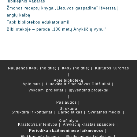
jubiliejinis vakaras
Žmonos receptų knyga „Lietuvos gaspadinė“ išversta į
anglų kalbą
Tapk bibliotekos edukatoriumi!
Bibliotekoje – paroda „100 metų Anykščių vynui“
Naujienos
#493 (no title)
#492 (no title)
Kultūros Kurortas
Apie biblioteką
Apie mus
Liudvika ir Stanislovas Didžiuliai
Vykdomi projektai
Įgyvendinti projektai
Paslaugos
Struktūra
Struktūra ir kontaktai
Darbo laikas
Svetainės medis
Kraštotyra
Kraštotyra ir leidyba
Anykščių kraštas spaudoje
Periodika skaitmeninėse laikmenose
Elektroninės knygos
Skaitmeninės kolekcijos