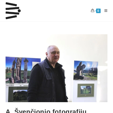
0
A. Švenčionio fotografijų