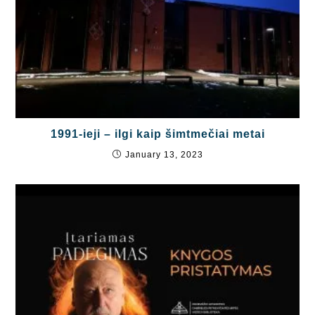
1991-ieji – ilgi kaip šimtmečiai metai
January 13, 2023