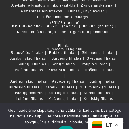
Anykštėno kraštotyrininko skaitykla
Žymūs anykštėnai
Asmeninės bibliotekos
Klubas „Knyginyčia“
I. Girčio atminimo kambarys
#35158 (no title)
#35160 (no title)
#35159 (no title)
#35369 (no title)
Kurklių krašto istorija
Ne tik gomuriui pamaloninti
Filialai
Numatomi renginiai
Raguvėlės filialas
Rubikių filialas
Skiemonių filialas
Staškūniškio filialas
Surdegio filialas
Svėdasų filialas
Svirnų II filialas
Šerių filialas
Traupio filialas
Viešintų filialas
Kavarsko filialas
Troškūnų filialas
Andrioniškio filialas
Ažuožerių filialas
Budrių filialas
Burbiškio filialas
Debeikių filialas
N. Elmininkų filialas
Istorijų dvarelis
Kurklių II filialas
Kurklių filialas
Leliūnų filialas
Mačionių filialas
Kuniškių filialas
Mes naudojame slapukus, kurie užtikrina, kad Jums bus patogu
Duomenų bazės ir katalogai
naudotis tinklalapiu. Jei toliau naršysite mūsų tinklalapyje, tai
LT
tolygu Jūsų sutikimui su slapukų naudojimu.
Copyright © Anykščių rajono savivaldybės Liudvikos ir
LT
Stanislovo Didžiulių viešoji biblioteka 2022 Powered by