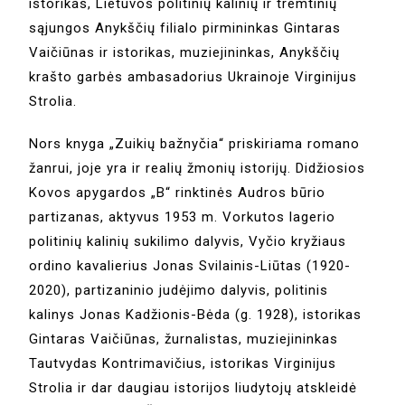
istorikas, Lietuvos politinių kalinių ir tremtinių
sąjungos Anykščių filialo pirmininkas Gintaras
Vaičiūnas ir istorikas, muziejininkas, Anykščių
krašto garbės ambasadorius Ukrainoje Virginijus
Strolia.
Nors knyga „Zuikių bažnyčia“ priskiriama romano
žanrui, joje yra ir realių žmonių istorijų. Didžiosios
Kovos apygardos „B“ rinktinės Audros būrio
partizanas, aktyvus 1953 m. Vorkutos lagerio
politinių kalinių sukilimo dalyvis, Vyčio kryžiaus
ordino kavalierius Jonas Svilainis-Liūtas (1920-
2020), partizaninio judėjimo dalyvis, politinis
kalinys Jonas Kadžionis-Bėda (g. 1928), istorikas
Gintaras Vaičiūnas, žurnalistas, muziejininkas
Tautvydas Kontrimavičius, istorikas Virginijus
Strolia ir dar daugiau istorijos liudytojų atskleidė