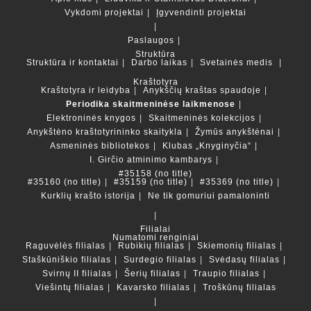
Vykdomi projektai
Įgyvendinti projektai
Paslaugos
Struktūra
Struktūra ir kontaktai
Darbo laikas
Svetainės medis
Kraštotyra
Kraštotyra ir leidyba
Anykščių kraštas spaudoje
Periodika skaitmeninėse laikmenose
Elektroninės knygos
Skaitmeninės kolekcijos
Anykštėno kraštotyrininko skaitykla
Žymūs anykštėnai
Asmeninės bibliotekos
Klubas „Knyginyčia“
I. Girčio atminimo kambarys
#35158 (no title)
#35160 (no title)
#35159 (no title)
#35369 (no title)
Kurklių krašto istorija
Ne tik gomuriui pamaloninti
Filialai
Numatomi renginiai
Raguvėlės filialas
Rubikių filialas
Skiemonių filialas
Staškūniškio filialas
Surdegio filialas
Svėdasų filialas
Svirnų II filialas
Šerių filialas
Traupio filialas
Viešintų filialas
Kavarsko filialas
Troškūnų filialas