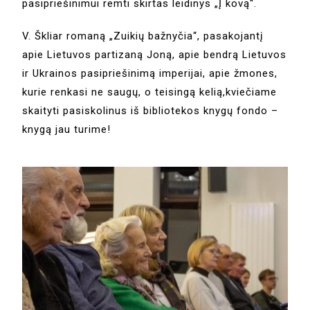
pasipriešinimui remti skirtas leidinys „Į kovą“.
V.
Škliar romaną „Zuikių bažnyčia“, pasakojantį
apie Lietuvos partizaną Joną, apie bendrą Lietuvos
ir Ukrainos pasipriešinimą imperijai, apie žmones,
kurie renkasi ne saugų, o teisingą kelią,kviečiame
skaityti pasiskolinus iš bibliotekos knygų fondo –
knygą jau turime!