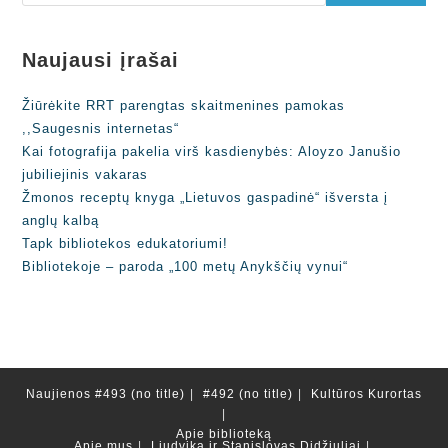
Naujausi įrašai
Žiūrėkite RRT parengtas skaitmenines pamokas
,,Saugesnis internetas“
Kai fotografija pakelia virš kasdienybės: Aloyzo Janušio
jubiliejinis vakaras
Žmonos receptų knyga „Lietuvos gaspadinė“ išversta į
anglų kalbą
Tapk bibliotekos edukatoriumi!
Bibliotekoje – paroda „100 metų Anykščių vynui“
Naujienos
#493 (no title)
#492 (no title)
Kultūros Kurortas
Apie biblioteką
Apie mus
Liudvika ir Stanislovas Didžiuliai