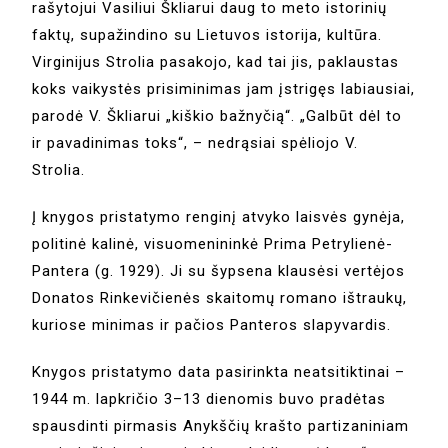
rašytojui Vasiliui Škliarui daug to meto istorinių
faktų, supažindino su Lietuvos istorija, kultūra.
Virginijus Strolia pasakojo, kad tai jis, paklaustas
koks vaikystės prisiminimas jam įstrigęs labiausiai,
parodė V. Škliarui „kiškio bažnyčią“. „Galbūt dėl to
ir pavadinimas toks“, – nedrąsiai spėliojo V.
Strolia.
Į knygos pristatymo renginį atvyko laisvės gynėja,
politinė kalinė, visuomenininkė Prima Petrylienė-
Pantera (g. 1929). Ji su šypsena klausėsi vertėjos
Donatos Rinkevičienės skaitomų romano ištraukų,
kuriose minimas ir pačios Panteros slapyvardis.
Knygos pristatymo data pasirinkta neatsitiktinai –
1944 m. lapkričio 3–13 dienomis buvo pradėtas
spausdinti pirmasis Anykščių krašto partizaniniam