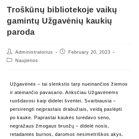
Troškūnų bibliotekoje vaikų
gamintų Užgavėnių kaukių
paroda
Administratorius
February 20, 2023
Naujienos
Užgavėnės – tai slenkstis tarp nueinančios žiemos
ir ateinančio pavasario. Anksčiau Užgavėnėms
ruošdavosi kaip didelei šventei. Svarbiausia –
persirengti neįprastais drabužiais, veidą paslėpti
po kauke. Paprastai kaukės turėdavo seno,
negražaus žmogaus bruožų – didelė nosis,
retadantės burnos, daromos nesimetriškos akys.