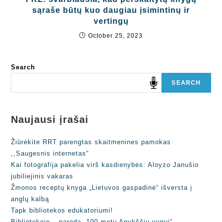
sąraše būtų kuo daugiau įsimintinų ir
vertingų
October 25, 2023
Search
SEARCH
Naujausi įrašai
Žiūrėkite RRT parengtas skaitmenines pamokas
,,Saugesnis internetas“
Kai fotografija pakelia virš kasdienybės: Aloyzo Janušio
jubiliejinis vakaras
Žmonos receptų knyga „Lietuvos gaspadinė“ išversta į
anglų kalbą
Tapk bibliotekos edukatoriumi!
Bibliotekoje – paroda „100 metų Anykščių vynui“