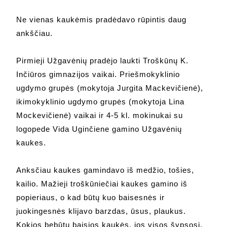
Ne vienas kaukėmis pradėdavo rūpintis daug
ankščiau.
Pirmieji Užgavėnių pradėjo laukti Troškūnų K.
Inčiūros gimnazijos vaikai. Priešmokyklinio
ugdymo grupės (mokytoja Jurgita Mackevičienė),
ikimokyklinio ugdymo grupės (mokytoja Lina
Mockevičienė) vaikai ir 4-5 kl. mokinukai su
logopede Vida Uginčiene gamino Užgavėnių
kaukes.
Anksčiau kaukes gamindavo iš medžio, tošies,
kailio. Mažieji troškūniečiai kaukes gamino iš
popieriaus, o kad būtų kuo baisesnės ir
juokingesnės klijavo barzdas, ūsus, plaukus.
Kokios bebūtų baisios kaukės, jos visos šypsosi.