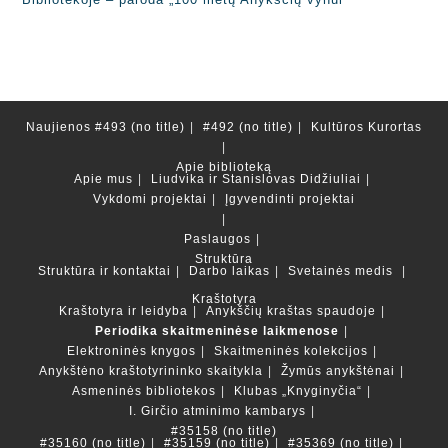
Naujienos
#493 (no title)
#492 (no title)
Kultūros Kurortas
Apie biblioteką
Apie mus
Liudvika ir Stanislovas Didžiuliai
Vykdomi projektai
Įgyvendinti projektai
Paslaugos
Struktūra
Struktūra ir kontaktai
Darbo laikas
Svetainės medis
Kraštotyra
Kraštotyra ir leidyba
Anykščių kraštas spaudoje
Periodika skaitmeninėse laikmenose
Elektroninės knygos
Skaitmeninės kolekcijos
Anykštėno kraštotyrininko skaitykla
Žymūs anykštėnai
Asmeninės bibliotekos
Klubas „Knyginyčia“
I. Girčio atminimo kambarys
#35158 (no title)
#35160 (no title)
#35159 (no title)
#35369 (no title)