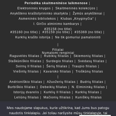
Periodika skaitmeninėse laikmenose
Elektroninės knygos
Skaitmeninės kolekcijos
Anykštėno kraštotyrininko skaitykla
Žymūs anykštėnai
Asmeninės bibliotekos
Klubas „Knyginyčia“
I. Girčio atminimo kambarys
#35158 (no title)
#35160 (no title)
#35159 (no title)
#35369 (no title)
Kurklių krašto istorija
Ne tik gomuriui pamaloninti
Filialai
Numatomi renginiai
Raguvėlės filialas
Rubikių filialas
Skiemonių filialas
Staškūniškio filialas
Surdegio filialas
Svėdasų filialas
Svirnų II filialas
Šerių filialas
Traupio filialas
Viešintų filialas
Kavarsko filialas
Troškūnų filialas
Andrioniškio filialas
Ažuožerių filialas
Budrių filialas
Burbiškio filialas
Debeikių filialas
N. Elmininkų filialas
Istorijų dvarelis
Kurklių II filialas
Kurklių filialas
Leliūnų filialas
Mačionių filialas
Kuniškių filialas
Mes naudojame slapukus, kurie užtikrina, kad Jums bus patogu
Duomenų bazės ir katalogai
naudotis tinklalapiu. Jei toliau naršysite mūsų tinklalapyje, tai
LT