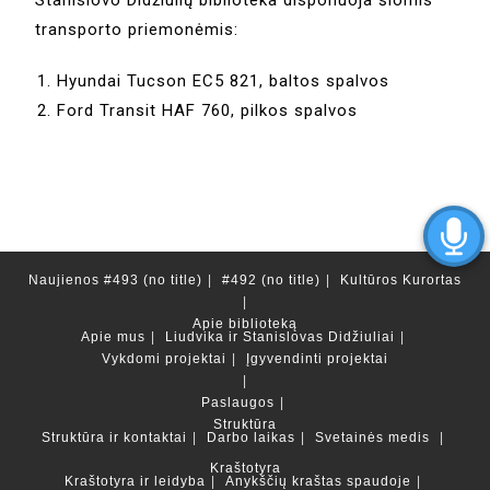
transporto priemonėmis:
Hyundai Tucson EC5 821, baltos spalvos
Ford Transit HAF 760, pilkos spalvos
Naujienos
#493 (no title)
#492 (no title)
Kultūros Kurortas
Apie biblioteką
Apie mus
Liudvika ir Stanislovas Didžiuliai
Vykdomi projektai
Įgyvendinti projektai
Paslaugos
Struktūra
Struktūra ir kontaktai
Darbo laikas
Svetainės medis
Kraštotyra
Kraštotyra ir leidyba
Anykščių kraštas spaudoje