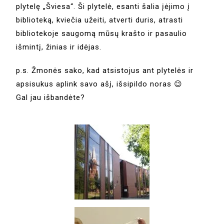
plytelę „Šviesa“. Ši plytelė, esanti šalia įėjimo į
biblioteką, kviečia užeiti, atverti duris, atrasti
bibliotekoje saugomą mūsų krašto ir pasaulio
išmintį, žinias ir idėjas.
p.s. Žmonės sako, kad atsistojus ant plytelės ir
apsisukus aplink savo ašį, išsipildo noras 😉
Gal jau išbandėte?