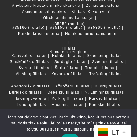
Anykštėno kraštotyrininko skaitykla
Žymūs anykštėnai
Asmeninės bibliotekos
Klubas „Knyginyčia“
I. Girčio atminimo kambarys
#35158 (no title)
#35160 (no title)
#35159 (no title)
#35369 (no title)
Kurklių krašto istorija
Ne tik gomuriui pamaloninti
Filialai
Numatomi renginiai
Raguvėlės filialas
Rubikių filialas
Skiemonių filialas
Staškūniškio filialas
Surdegio filialas
Svėdasų filialas
Svirnų II filialas
Šerių filialas
Traupio filialas
Viešintų filialas
Kavarsko filialas
Troškūnų filialas
Andrioniškio filialas
Ažuožerių filialas
Budrių filialas
Burbiškio filialas
Debeikių filialas
N. Elmininkų filialas
Istorijų dvarelis
Kurklių II filialas
Kurklių filialas
Leliūnų filialas
Mačionių filialas
Kuniškių filialas
Mes naudojame slapukus, kurie užtikrina, kad Jums bus patogu
Duomenų bazės ir katalogai
naudotis tinklalapiu. Jei toliau naršysite mūsų tinklalapyje, tai
LT
tolygu Jūsų sutikimui su slapukų naudojimu.
Copyright © Anykščių rajono savivaldybės Liudvikos ir
LT
Stanislovo Didžiulių viešoji biblioteka 2022 Powered by