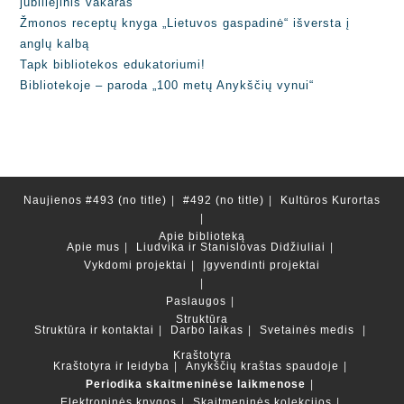
jubiliejinis vakaras
Žmonos receptų knyga „Lietuvos gaspadinė“ išversta į
anglų kalbą
Tapk bibliotekos edukatoriumi!
Bibliotekoje – paroda „100 metų Anykščių vynui“
Naujienos
#493 (no title)
#492 (no title)
Kultūros Kurortas
Apie biblioteką
Apie mus
Liudvika ir Stanislovas Didžiuliai
Vykdomi projektai
Įgyvendinti projektai
Paslaugos
Struktūra
Struktūra ir kontaktai
Darbo laikas
Svetainės medis
Kraštotyra
Kraštotyra ir leidyba
Anykščių kraštas spaudoje
Periodika skaitmeninėse laikmenose
Elektroninės knygos
Skaitmeninės kolekcijos