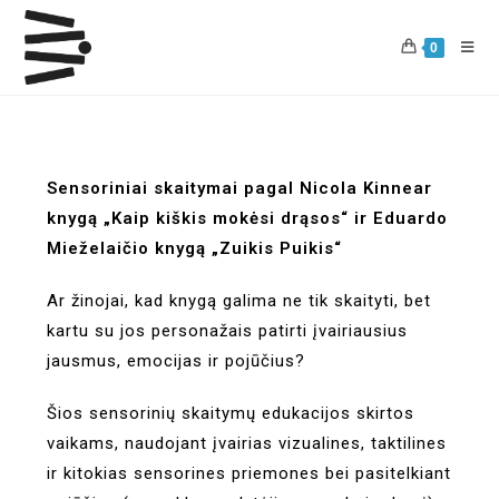
0
Sensoriniai skaitymai pagal Nicola Kinnear
knygą „Kaip kiškis mokėsi drąsos“ ir Eduardo
Mieželaičio knygą „Zuikis Puikis“
Ar žinojai, kad knygą galima ne tik skaityti, bet
kartu su jos personažais patirti įvairiausius
jausmus, emocijas ir pojūčius?
Šios sensorinių skaitymų edukacijos skirtos
vaikams, naudojant įvairias vizualines, taktilines
ir kitokias sensorines priemones bei pasitelkiant