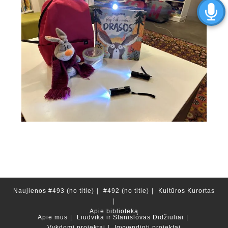
Naujienos
#493 (no title)
#492 (no title)
Kultūros Kurortas
Apie biblioteką
Apie mus
Liudvika ir Stanislovas Didžiuliai
Vykdomi projektai
Įgyvendinti projektai