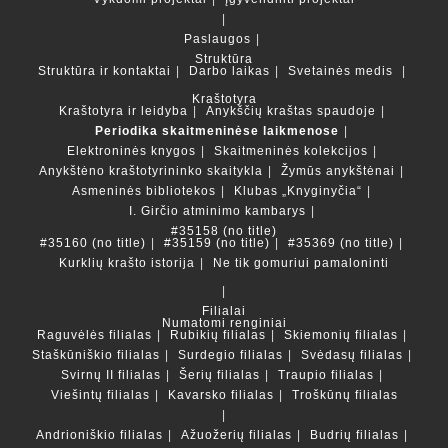
Paslaugos
Struktūra
Struktūra ir kontaktai
Darbo laikas
Svetainės medis
Kraštotyra
Kraštotyra ir leidyba
Anykščių kraštas spaudoje
Periodika skaitmeninėse laikmenose
Elektroninės knygos
Skaitmeninės kolekcijos
Anykštėno kraštotyrininko skaitykla
Žymūs anykštėnai
Asmeninės bibliotekos
Klubas „Knyginyčia“
I. Girčio atminimo kambarys
#35158 (no title)
#35160 (no title)
#35159 (no title)
#35369 (no title)
Kurklių krašto istorija
Ne tik gomuriui pamaloninti
Filialai
Numatomi renginiai
Raguvėlės filialas
Rubikių filialas
Skiemonių filialas
Staškūniškio filialas
Surdegio filialas
Svėdasų filialas
Svirnų II filialas
Šerių filialas
Traupio filialas
Viešintų filialas
Kavarsko filialas
Troškūnų filialas
Andrioniškio filialas
Ažuožerių filialas
Budrių filialas