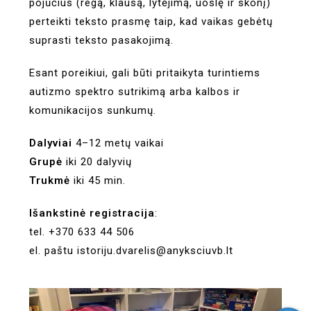
pojūčius (regą, klausą, lytėjimą, uoslę ir skonį)
perteikti teksto prasmę taip, kad vaikas gebėtų
suprasti teksto pasakojimą.
Esant poreikiui, gali būti pritaikyta turintiems
autizmo spektro sutrikimą arba kalbos ir
komunikacijos sunkumų.
Dalyviai
4–12 metų vaikai
Grupė
iki 20 dalyvių
Trukmė
iki 45 min.
Išankstinė registracija
:
tel. +370 633 44 506
el. paštu istoriju.dvarelis@anyksciuvb.lt