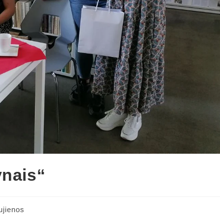
ynais“
ujienos