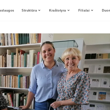
aslaugos
Struktūra
Kraštotyra
Filialai
Duom