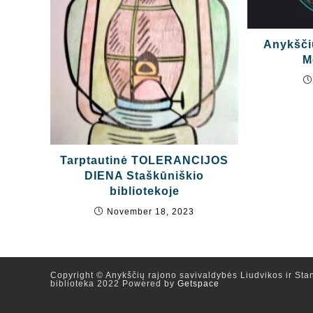
Anykšči
M
Tarptautinė TOLERANCIJOS
DIENA Staškūniškio
bibliotekoje
November 18, 2023
Copyright © Anykščių rajono savivaldybės Liudvikos ir Stan
biblioteka 2022 Powered by
Getspace