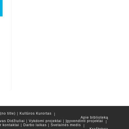
no title)
Kultūros Kurortas
Apie biblioteką
vas Didžiuliai
Vykdomi projektai
Įgyvendinti projektai
ir kontaktai
Darbo laikas
Svetainės medis