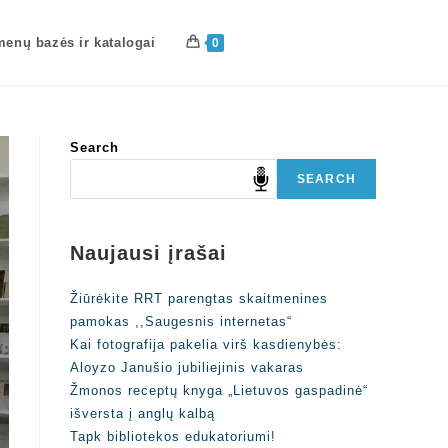
enų bazės ir katalogai
0
Search
SEARCH
Naujausi įrašai
Žiūrėkite RRT parengtas skaitmenines
pamokas ,,Saugesnis internetas“
Kai fotografija pakelia virš kasdienybės:
Aloyzo Janušio jubiliejinis vakaras
Žmonos receptų knyga „Lietuvos gaspadinė“
išversta į anglų kalbą
Tapk bibliotekos edukatoriumi!