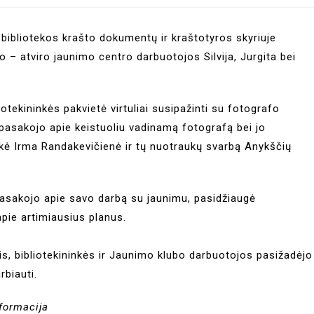
os bibliotekos krašto dokumentų ir kraštotyros skyriuje
o – atviro jaunimo centro darbuotojos Silvija, Jurgita bei
otekininkės pakvietė virtuliai susipažinti su fotografo
pasakojo apie keistuoliu vadinamą fotografą bei jo
nkė Irma Randakevičienė ir tų nuotraukų svarbą Anykščių
pasakojo apie savo darbą su jaunimu, pasidžiaugė
pie artimiausius planus.
s, bibliotekininkės ir Jaunimo klubo darbuotojos pasižadėjo
rbiauti.
formacija