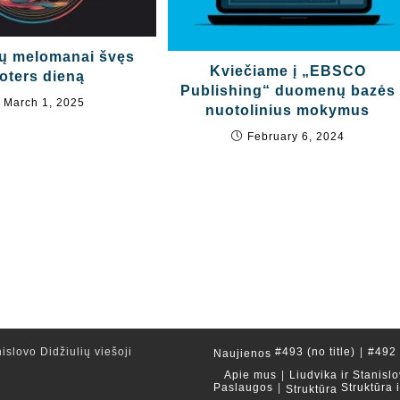
ų melomanai švęs
Kviečiame į „EBSCO
oters dieną
Publishing“ duomenų bazės
March 1, 2025
nuotolinius mokymus
February 6, 2024
islovo Didžiulių viešoji
#493 (no title)
#492 (
Naujienos
Apie mus
Liudvika ir Stanislo
Paslaugos
Struktūra 
Struktūra