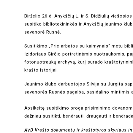
Birželio 26 d. Anykščių L. ir S. Didžiulių viešosi
susitiko bibliotekininkės ir Anykščių jaunimo klub
savanorė Rusnė.
Susitikimo „Prie arbatos su kaimynais“ metu bibli
Izidoriaus Girčio portretinėmis nuotraukomis, pa
fotonuotraukų archyvą, kurį surado kraštotyrini
krašto istorijai.
Jaunimo klubo darbuotojos Silvija su Jurgita pa
savanorės Rusnės pagalba, pasidalino mintimis a
Apsikeitę susitikimo proga prisiminimo dovanomi
dažniau susitikti, bendrauti, draugauti ir bendrada
AVB Krašto dokumentų ir kraštotyros skyriaus in