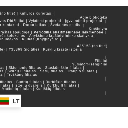
no title)
Kultūros Kurortas
Apie biblioteką
vas Didžiuliai
Vykdomi projektai
Įgyvendinti projektai
ir kontaktai
Darbo laikas
Svetainės medis
Kraštotyra
kraštas spaudoje
Periodika skaitmeninėse laikmenose
nės kolekcijos
Anykštėno kraštotyrininko skaitykla
ibliotekos
Klubas „Knyginyčia“
#35158 (no title)
le)
#35369 (no title)
Kurklių krašto istorija
Filialai
Numatomi renginiai
las
Skiemonių filialas
Staškūniškio filialas
as
Svirnų II filialas
Šerių filialas
Traupio filialas
as
Troškūnų filialas
ilialas
Budrių filialas
Burbiškio filialas
ilialas
Istorijų dvarelis
Kurklių II filialas
Mačionių filialas
Kuniškių filialas
LT