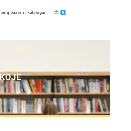
enų bazės ir katalogai
0
EKOJE