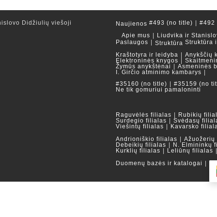
islovo Didžiulių viešoji
#493 (no title)
#492 (
Naujienos
Apie mus
Liudvika ir Stanislo
Paslaugos
Struktūra 
Struktūra
Kraštotyra ir leidyba
Anykščių 
Elektroninės knygos
Skaitmeni
Žymūs anykštėnai
Asmeninės b
I. Girčio atminimo kambarys
#35160 (no title)
#35159 (no tit
Ne tik gomuriui pamaloninti
Raguvėlės filialas
Rubikių filia
Surdegio filialas
Svėdasų filial
Viešintų filialas
Kavarsko filial
Andrioniškio filialas
Ažuožerių f
Debeikių filialas
N. Elmininkų f
Kurklių filialas
Leliūnų filialas
Duomenų bazės ir katalogai