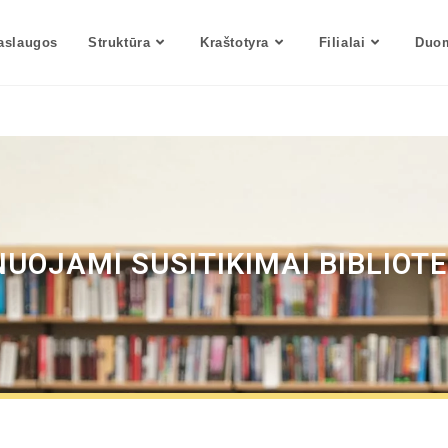
aslaugos
Struktūra
Kraštotyra
Filialai
Duom
UOJAMI SUSITIKIMAI BIBLIOT