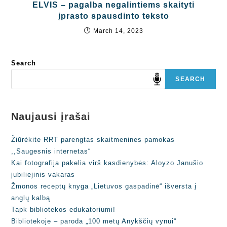
ELVIS – pagalba negalintiems skaityti
įprasto spausdinto teksto
March 14, 2023
Search
SEARCH
Naujausi įrašai
Žiūrėkite RRT parengtas skaitmenines pamokas
,,Saugesnis internetas“
Kai fotografija pakelia virš kasdienybės: Aloyzo Janušio
jubiliejinis vakaras
Žmonos receptų knyga „Lietuvos gaspadinė“ išversta į
anglų kalbą
Tapk bibliotekos edukatoriumi!
Bibliotekoje – paroda „100 metų Anykščių vynui“