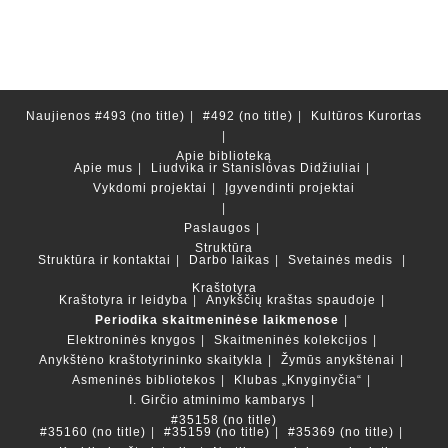
Naujienos
#493 (no title)
#492 (no title)
Kultūros Kurortas
Apie biblioteką
Apie mus
Liudvika ir Stanislovas Didžiuliai
Vykdomi projektai
Įgyvendinti projektai
Paslaugos
Struktūra
Struktūra ir kontaktai
Darbo laikas
Svetainės medis
Kraštotyra
Kraštotyra ir leidyba
Anykščių kraštas spaudoje
Periodika skaitmeninėse laikmenose
Elektroninės knygos
Skaitmeninės kolekcijos
Anykštėno kraštotyrininko skaitykla
Žymūs anykštėnai
Asmeninės bibliotekos
Klubas „Knyginyčia“
I. Girčio atminimo kambarys
#35158 (no title)
#35160 (no title)
#35159 (no title)
#35369 (no title)