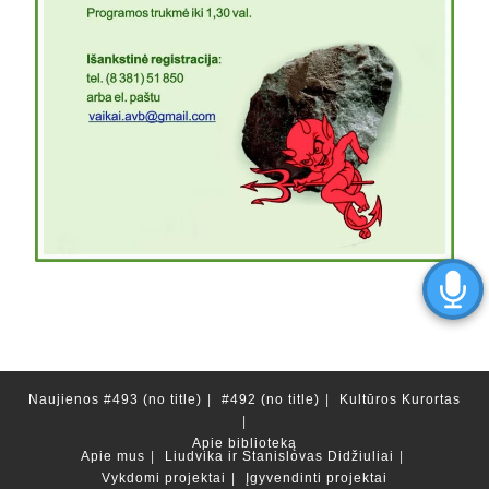
Naujienos
#493 (no title)
#492 (no title)
Kultūros Kurortas
Apie biblioteką
Apie mus
Liudvika ir Stanislovas Didžiuliai
Vykdomi projektai
Įgyvendinti projektai