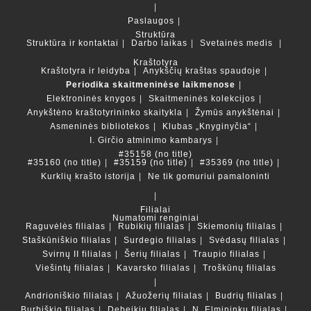
Paslaugos
Struktūra
Struktūra ir kontaktai
Darbo laikas
Svetainės medis
Kraštotyra
Kraštotyra ir leidyba
Anykščių kraštas spaudoje
Periodika skaitmeninėse laikmenose
Elektroninės knygos
Skaitmeninės kolekcijos
Anykštėno kraštotyrininko skaitykla
Žymūs anykštėnai
Asmeninės bibliotekos
Klubas „Knyginyčia“
I. Girčio atminimo kambarys
#35158 (no title)
#35160 (no title)
#35159 (no title)
#35369 (no title)
Kurklių krašto istorija
Ne tik gomuriui pamaloninti
Filialai
Numatomi renginiai
Raguvėlės filialas
Rubikių filialas
Skiemonių filialas
Staškūniškio filialas
Surdegio filialas
Svėdasų filialas
Svirnų II filialas
Šerių filialas
Traupio filialas
Viešintų filialas
Kavarsko filialas
Troškūnų filialas
Andrioniškio filialas
Ažuožerių filialas
Budrių filialas
Burbiškio filialas
Debeikių filialas
N. Elmininkų filialas