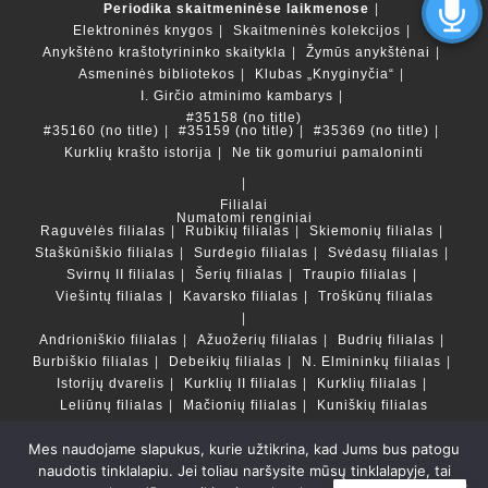
Periodika skaitmeninėse laikmenose
Elektroninės knygos
Skaitmeninės kolekcijos
Anykštėno kraštotyrininko skaitykla
Žymūs anykštėnai
Asmeninės bibliotekos
Klubas „Knyginyčia“
I. Girčio atminimo kambarys
#35158 (no title)
#35160 (no title)
#35159 (no title)
#35369 (no title)
Kurklių krašto istorija
Ne tik gomuriui pamaloninti
Filialai
Numatomi renginiai
Raguvėlės filialas
Rubikių filialas
Skiemonių filialas
Staškūniškio filialas
Surdegio filialas
Svėdasų filialas
Svirnų II filialas
Šerių filialas
Traupio filialas
Viešintų filialas
Kavarsko filialas
Troškūnų filialas
Andrioniškio filialas
Ažuožerių filialas
Budrių filialas
Burbiškio filialas
Debeikių filialas
N. Elmininkų filialas
Istorijų dvarelis
Kurklių II filialas
Kurklių filialas
Leliūnų filialas
Mačionių filialas
Kuniškių filialas
Mes naudojame slapukus, kurie užtikrina, kad Jums bus patogu
Duomenų bazės ir katalogai
naudotis tinklalapiu. Jei toliau naršysite mūsų tinklalapyje, tai
LT