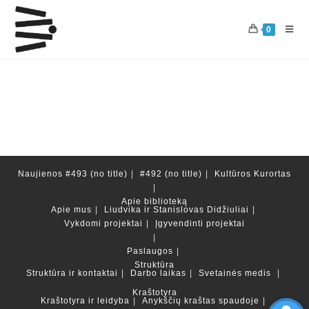
Skip
to
0
content
Naujienos
#493 (no title)
#492 (no title)
Kultūros Kurortas
Apie biblioteką
Apie mus
Liudvika ir Stanislovas Didžiuliai
Vykdomi projektai
Įgyvendinti projektai
Paslaugos
Struktūra
Struktūra ir kontaktai
Darbo laikas
Svetainės medis
Kraštotyra
Kraštotyra ir leidyba
Anykščių kraštas spaudoje