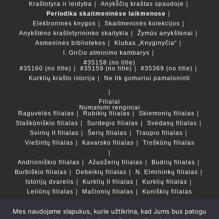
Kraštotyra ir leidyba
Anykščių kraštas spaudoje
Periodika skaitmeninėse laikmenose
Elektroninės knygos
Skaitmeninės kolekcijos
Anykštėno kraštotyrininko skaitykla
Žymūs anykštėnai
Asmeninės bibliotekos
Klubas „Knyginyčia“
I. Girčio atminimo kambarys
#35158 (no title)
#35160 (no title)
#35159 (no title)
#35369 (no title)
Kurklių krašto istorija
Ne tik gomuriui pamaloninti
Filialai
Numatomi renginiai
Raguvėlės filialas
Rubikių filialas
Skiemonių filialas
Staškūniškio filialas
Surdegio filialas
Svėdasų filialas
Svirnų II filialas
Šerių filialas
Traupio filialas
Viešintų filialas
Kavarsko filialas
Troškūnų filialas
Andrioniškio filialas
Ažuožerių filialas
Budrių filialas
Burbiškio filialas
Debeikių filialas
N. Elmininkų filialas
Istorijų dvarelis
Kurklių II filialas
Kurklių filialas
Leliūnų filialas
Mačionių filialas
Kuniškių filialas
Mes naudojame slapukus, kurie užtikrina, kad Jums bus patogu
Duomenų bazės ir katalogai