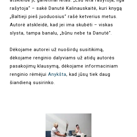
atskleidė ji, ganėtinai lėtas. „Esu lėta rašytoja, ilga
rašytoja“ – sakė Danutė Kalinauskaitė, kuri knygą
„Baltieji pieš juoduosius“ rašė ketverius metus.
Autorė atskleidė, kad jei ima skubėti – viskas
slysta, tampa banalu, „būnu nebe ta Danutė“.
Dėkojame autorei už nuoširdų susitikimą,
dėkojame renginio dalyviams už atidų autorės
pasakojimų klausymą, dėkojame informaciniam
renginio rėmėjui
Anykšta
, kad jūsų tiek daug
šiandieną susirinko.