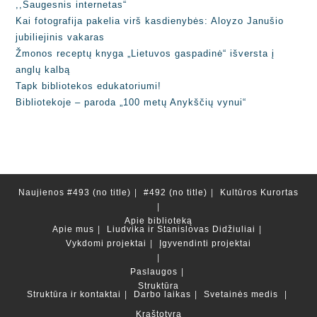
,,Saugesnis internetas“
Kai fotografija pakelia virš kasdienybės: Aloyzo Janušio
jubiliejinis vakaras
Žmonos receptų knyga „Lietuvos gaspadinė“ išversta į
anglų kalbą
Tapk bibliotekos edukatoriumi!
Bibliotekoje – paroda „100 metų Anykščių vynui“
Naujienos
#493 (no title)
#492 (no title)
Kultūros Kurortas
Apie biblioteką
Apie mus
Liudvika ir Stanislovas Didžiuliai
Vykdomi projektai
Įgyvendinti projektai
Paslaugos
Struktūra
Struktūra ir kontaktai
Darbo laikas
Svetainės medis
Kraštotyra