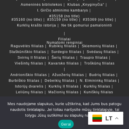
Asmeninės bibliotekos
Klubas „Knyginyčia“
I. Girčio atminimo kambarys
#35158 (no title)
#35160 (no title)
#35159 (no title)
#35369 (no title)
Kurklių krašto istorija
Ne tik gomuriui pamaloninti
Filialai
Numatomi renginiai
Raguvėlės filialas
Rubikių filialas
Skiemonių filialas
Staškūniškio filialas
Surdegio filialas
Svėdasų filialas
Svirnų II filialas
Šerių filialas
Traupio filialas
Viešintų filialas
Kavarsko filialas
Troškūnų filialas
Andrioniškio filialas
Ažuožerių filialas
Budrių filialas
Burbiškio filialas
Debeikių filialas
N. Elmininkų filialas
Istorijų dvarelis
Kurklių II filialas
Kurklių filialas
Leliūnų filialas
Mačionių filialas
Kuniškių filialas
Mes naudojame slapukus, kurie užtikrina, kad Jums bus patogu
Duomenų bazės ir katalogai
naudotis tinklalapiu. Jei toliau naršysite mūsų tinklalapyje, tai
LT
tolygu Jūsų sutikimui su slapukų naudojimu.
Copyright © Anykščių rajono savivaldybės Liudvikos ir
LT
Stanislovo Didžiulių viešoji biblioteka 2022 Powered by
Gerai
Getspace