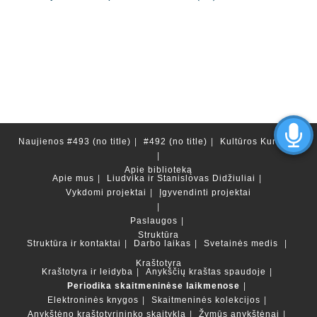
Naujienos
#493 (no title)
#492 (no title)
Kultūros Kurortas
Apie biblioteką
Apie mus
Liudvika ir Stanislovas Didžiuliai
Vykdomi projektai
Įgyvendinti projektai
Paslaugos
Struktūra
Struktūra ir kontaktai
Darbo laikas
Svetainės medis
Kraštotyra
Kraštotyra ir leidyba
Anykščių kraštas spaudoje
Periodika skaitmeninėse laikmenose
Elektroninės knygos
Skaitmeninės kolekcijos
Anykštėno kraštotyrininko skaitykla
Žymūs anykštėnai