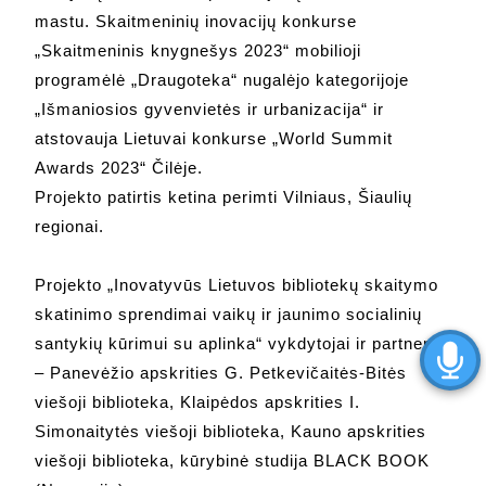
mastu. Skaitmeninių inovacijų konkurse
„Skaitmeninis knygnešys 2023“ mobilioji
programėlė „Draugoteka“ nugalėjo kategorijoje
„Išmaniosios gyvenvietės ir urbanizacija“ ir
atstovauja Lietuvai konkurse „World Summit
Awards 2023“ Čilėje.
Projekto patirtis ketina perimti Vilniaus, Šiaulių
regionai.
Projekto „Inovatyvūs Lietuvos bibliotekų skaitymo
skatinimo sprendimai vaikų ir jaunimo socialinių
santykių kūrimui su aplinka“ vykdytojai ir partneriai
– Panevėžio apskrities G. Petkevičaitės-Bitės
viešoji biblioteka, Klaipėdos apskrities I.
Simonaitytės viešoji biblioteka, Kauno apskrities
viešoji biblioteka, kūrybinė studija BLACK BOOK