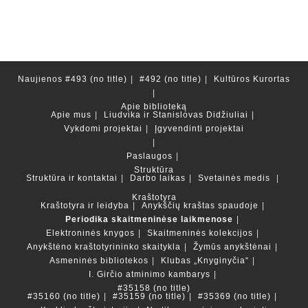
Naujienos
#493 (no title)
#492 (no title)
Kultūros Kurortas
Apie biblioteką
Apie mus
Liudvika ir Stanislovas Didžiuliai
Vykdomi projektai
Įgyvendinti projektai
Paslaugos
Struktūra
Struktūra ir kontaktai
Darbo laikas
Svetainės medis
Kraštotyra
Kraštotyra ir leidyba
Anykščių kraštas spaudoje
Periodika skaitmeninėse laikmenose
Elektroninės knygos
Skaitmeninės kolekcijos
Anykštėno kraštotyrininko skaitykla
Žymūs anykštėnai
Asmeninės bibliotekos
Klubas „Knyginyčia“
I. Girčio atminimo kambarys
#35158 (no title)
#35160 (no title)
#35159 (no title)
#35369 (no title)