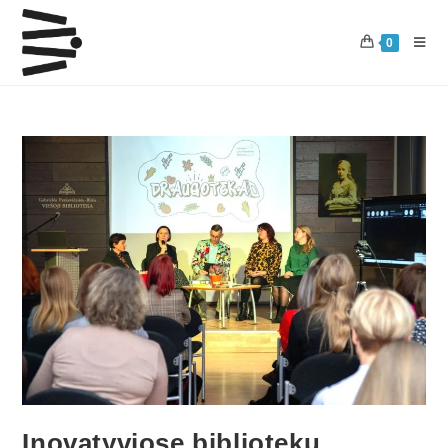
0
Inovatyviose bibliotekų