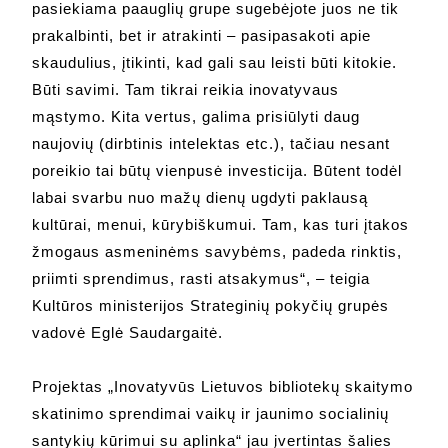
pasiekiama paauglių grupe sugebėjote juos ne tik
prakalbinti, bet ir atrakinti – pasipasakoti apie
skaudulius, įtikinti, kad gali sau leisti būti kitokie.
Būti savimi. Tam tikrai reikia inovatyvaus
mąstymo. Kita vertus, galima prisiūlyti daug
naujovių (dirbtinis intelektas etc.), tačiau nesant
poreikio tai būtų vienpusė investicija. Būtent todėl
labai svarbu nuo mažų dienų ugdyti paklausą
kultūrai, menui, kūrybiškumui. Tam, kas turi įtakos
žmogaus asmeninėms savybėms, padeda rinktis,
priimti sprendimus, rasti atsakymus“, – teigia
Kultūros ministerijos Strateginių pokyčių grupės
vadovė Eglė Saudargaitė.
Projektas „Inovatyvūs Lietuvos bibliotekų skaitymo
skatinimo sprendimai vaikų ir jaunimo socialinių
santykių kūrimui su aplinka“ jau įvertintas šalies