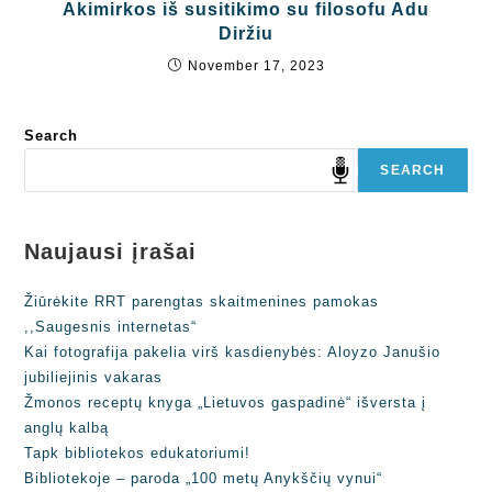
Akimirkos iš susitikimo su filosofu Adu
Diržiu
November 17, 2023
Search
SEARCH
Naujausi įrašai
Žiūrėkite RRT parengtas skaitmenines pamokas
,,Saugesnis internetas“
Kai fotografija pakelia virš kasdienybės: Aloyzo Janušio
jubiliejinis vakaras
Žmonos receptų knyga „Lietuvos gaspadinė“ išversta į
anglų kalbą
Tapk bibliotekos edukatoriumi!
Bibliotekoje – paroda „100 metų Anykščių vynui“