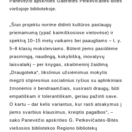
Panevėžio apskrities Gabrielės Petkevičaitės-Bitės
viešojoje bibliotekoje.
„Šiuo projektu norime didinti kultūros paslaugų
prieinamumą (ypač kaimiškosiose vietovėse) ir
spektrą 10–15 metų vaikams bei paaugliams – t. y.
5–8 klasių moksleiviams. Būtent jiems pasiūlėme
prasmingą, naudingą, kokybišką, inovatyvų
laisvalaikį – per knygas, skaitmeninį žaidimą
„Draugoteka“, tikslinius užsiėmimus mokytis
megzti stipresnius socialinius ryšius su aplinkiniais
žmonėmis ir bendraamžiais, susirasti draugų, būti
empatiškam ir tolerantiškam, geriau pažinti save.
O kartu – dar kelis variantus, kur rasti atsakymus į
jiems svarbius klausimus, kreiptis pagalbos“, –
sako Panevėžio apskrities G. Petkevičaitės-Bitės
viešosios bibliotekos Regiono bibliotekų