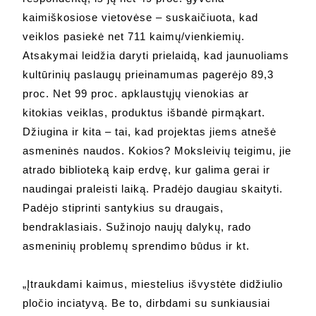
kaimiškosiose vietovėse – suskaičiuota, kad
veiklos pasiekė net 711 kaimų/vienkiemių.
Atsakymai leidžia daryti prielaidą, kad jaunuoliams
kultūrinių paslaugų prieinamumas pagerėjo 89,3
proc. Net 99 proc. apklaustųjų vienokias ar
kitokias veiklas, produktus išbandė pirmąkart.
Džiugina ir kita – tai, kad projektas jiems atnešė
asmeninės naudos. Kokios? Moksleivių teigimu, jie
atrado biblioteką kaip erdvę, kur galima gerai ir
naudingai praleisti laiką. Pradėjo daugiau skaityti.
Padėjo stiprinti santykius su draugais,
bendraklasiais. Sužinojo naujų dalykų, rado
asmeninių problemų sprendimo būdus ir kt.
„Įtraukdami kaimus, miestelius išvystėte didžiulio
pločio inciatyvą. Be to, dirbdami su sunkiausiai