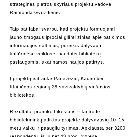
strateginės plėtros skyriaus projektų vadovė
Raimonda Gvozdienė.
Taip pat labai svarbu, kad projektu formuojami
jauno žmogaus įpročiai gilinti žinias apie patikimos
informacijos šaltinius, poreikis dalyvauti
kultūrinėse veiklose, naudotis bibliotekų
paslaugomis, skatinamos naujos patirtys.
Į projektą įsitraukė Panevėžio, Kauno bei
Klaipėdos regionų 39 savivaldybių viešosios
bibliotekos.
Rezultatai pranoko lūkesčius – tai įrodė
bibliotekininkų atliktas projekte dalyvavusių 10–15
metų vaikų ir paauglių tyrimas. Apklausta per 3200
respondentų, iš jų net 49 proc. gyvena