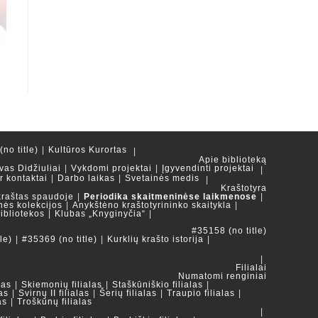
no title)
Kultūros Kurortas
Apie biblioteką
vas Didžiuliai
Vykdomi projektai
Įgyvendinti projektai
ir kontaktai
Darbo laikas
Svetainės medis
Kraštotyra
kraštas spaudoje
Periodika skaitmeninėse laikmenose
nės kolekcijos
Anykštėno kraštotyrininko skaitykla
ibliotekos
Klubas „Knyginyčia“
#35158 (no title)
le)
#35369 (no title)
Kurklių krašto istorija
Filialai
Numatomi renginiai
las
Skiemonių filialas
Staškūniškio filialas
as
Svirnų II filialas
Šerių filialas
Traupio filialas
as
Troškūnų filialas