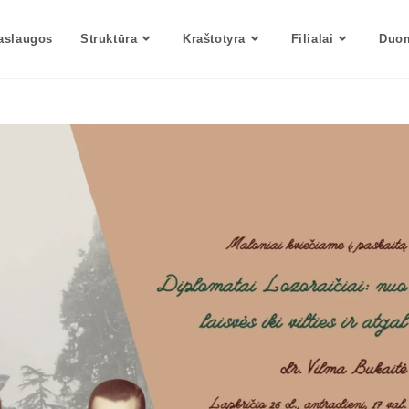
aslaugos
Struktūra
Kraštotyra
Filialai
Duom