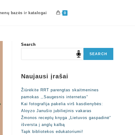
enų bazės ir katalogai
0
Search
SEARCH
Naujausi įrašai
Žiūrėkite RRT parengtas skaitmenines
pamokas ,,Saugesnis internetas“
Kai fotografija pakelia virš kasdienybės:
Aloyzo Janušio jubiliejinis vakaras
Žmonos receptų knyga „Lietuvos gaspadinė“
išversta į anglų kalbą
Tapk bibliotekos edukatoriumi!