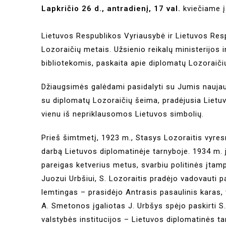
Lapkričio 26 d., antradienį, 17 val.
kviečiame į 
Lietuvos Respublikos Vyriausybė ir Lietuvos Re
Lozoraičių metais. Užsienio reikalų ministerijos 
bibliotekomis, paskaita apie diplomatų Lozoraičių 
Džiaugsimės galėdami pasidalyti su Jumis naujausi
su diplomatų Lozoraičių šeima, pradėjusia Lietu
vienu iš nepriklausomos Lietuvos simbolių.
Prieš šimtmetį, 1923 m., Stasys Lozoraitis vyres
darbą Lietuvos diplomatinėje tarnyboje. 1934 m. ji
pareigas ketverius metus, svarbiu politinės įtam
Juozui Urbšiui, S. Lozoraitis pradėjo vadovauti p
lemtingas – prasidėjo Antrasis pasaulinis karas, 
A. Smetonos įgaliotas J. Urbšys spėjo paskirti S
valstybės institucijos – Lietuvos diplomatinės t