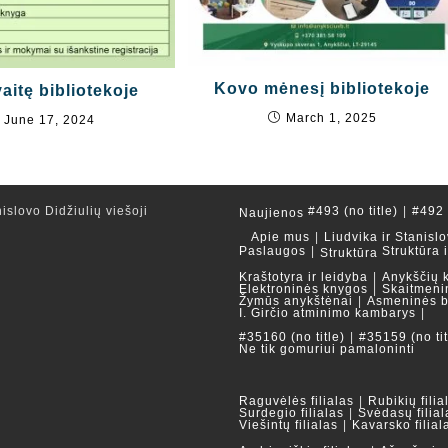
Kovo mėnesį bibliotekoje
aitę bibliotekoje
March 1, 2025
June 17, 2024
islovo Didžiulių viešoji
#493 (no title)
#492 (
Naujienos
Apie mus
Liudvika ir Stanislo
Paslaugos
Struktūra 
Struktūra
Kraštotyra ir leidyba
Anykščių 
Elektroninės knygos
Skaitmeni
Žymūs anykštėnai
Asmeninės b
I. Girčio atminimo kambarys
#35160 (no title)
#35159 (no tit
Ne tik gomuriui pamaloninti
Raguvėlės filialas
Rubikių filia
Surdegio filialas
Svėdasų filial
Viešintų filialas
Kavarsko filial