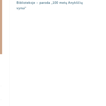
Bibliotekoje – paroda „100 metų Anykščių
vynui“