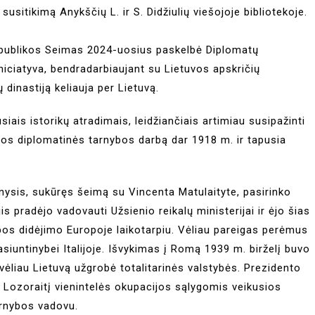
susitikimą Anykščių L. ir S. Didžiulių viešojoje bibliotekoje.
spublikos Seimas 2024-uosius paskelbė Diplomatų
iniciatyva, bendradarbiaujant su Lietuvos apskričių
dinastiją keliauja per Lietuvą.
ais istorikų atradimais, leidžiančiais artimiau susipažinti
vos diplomatinės tarnybos darbą dar 1918 m. ir tapusia
nysis, sukūręs šeimą su Vincenta Matulaityte, pasirinko
s pradėjo vadovauti Užsienio reikalų ministerijai ir ėjo šias
pos didėjimo Europoje laikotarpiu. Vėliau pareigas perėmus
asiuntinybei Italijoje. Išvykimas į Romą 1939 m. birželį buvo
vėliau Lietuvą užgrobė totalitarinės valstybės. Prezidento
. Lozoraitį vienintelės okupacijos sąlygomis veikusios
arnybos vadovu.