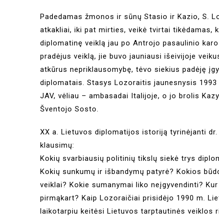
Padedamas žmonos ir sūnų Stasio ir Kazio, S. Lo
atkakliai, iki pat mirties, veikė tvirtai tikėdama
diplomatinę veiklą jau po Antrojo pasaulinio karo 
pradėjus veiklą, jie buvo jauniausi išeivijoje vei
atkūrus nepriklausomybę, tėvo siekius padėję įgy
diplomatais. Stasys Lozoraitis jaunesnysis 199
JAV, vėliau – ambasadai Italijoje, o jo brolis Ka
Šventojo Sosto.
XX a. Lietuvos diplomatijos istoriją tyrinėjanti dr
klausimų:
Kokių svarbiausių politinių tikslų siekė trys diplo
Kokių sunkumų ir išbandymų patyrė? Kokios būdo
veiklai? Kokie sumanymai liko neįgyvendinti? Kur 
pirmąkart? Kaip Lozoraičiai prisidėjo 1990 m. Li
laikotarpiu keitėsi Lietuvos tarptautinės veiklos