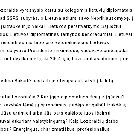
zoraitis vyresnysis kartu su kolegomis lietuvių diplomatais
s, kad SSRS subyrės, o Lietuva atkurs savo Nepriklausomybę. Į
įsitraukė ir jo vaikai. Lietuvos persitvarkymo Sąjūdžiui
kusios Lietuvos diplomatinės tarnybos bendradarbiai. Lietuvai
vendinti sūnūs tapo profesionaliausiais Lietuvos
3 m. dalyvavo Prezidento rinkimuose, vadovavo ambasadai
zys net dvylika metų, iki 2004-ųjų, buvo ambasadoriumi prie
. Vilma Bukaitė paskaitoje stengsis atsakyti į keletą
matai Lozoraičiai? Kur įgijo diplomatijos žinių ir įgūdžių?
 savybės lėmė jų sprendimus, padėjo ar galbūt trukdė jų
Jūsų artimieji arba Jūs pats galėjote juos išgirsti
etuvai atkuriant valstybingumą? Kaip Lozoraičių darbo
 ribos? Energingus, charizmatiškus, profesionalius