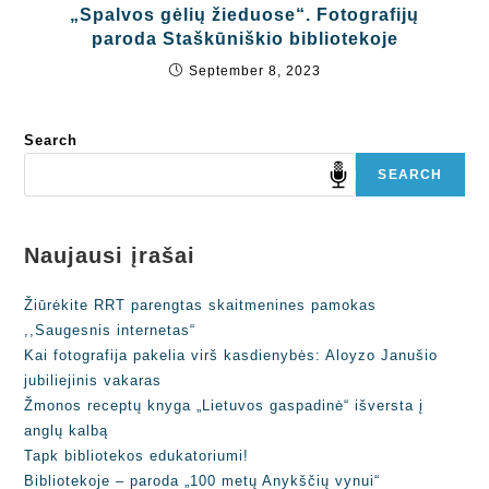
„Spalvos gėlių žieduose“. Fotografijų
paroda Staškūniškio bibliotekoje
September 8, 2023
Search
SEARCH
Naujausi įrašai
Žiūrėkite RRT parengtas skaitmenines pamokas
,,Saugesnis internetas“
Kai fotografija pakelia virš kasdienybės: Aloyzo Janušio
jubiliejinis vakaras
Žmonos receptų knyga „Lietuvos gaspadinė“ išversta į
anglų kalbą
Tapk bibliotekos edukatoriumi!
Bibliotekoje – paroda „100 metų Anykščių vynui“