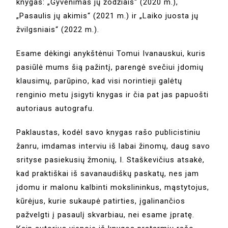
knygas: „Gyvenimas jų žodžiais“ (2020 m.),
„Pasaulis jų akimis“ (2021 m.) ir „Laiko juosta jų
žvilgsniais“ (2022 m.).
Esame dėkingi anykštėnui Tomui Ivanauskui, kuris
pasiūlė mums šią pažintį, parengė svečiui įdomių
klausimų, parūpino, kad visi norintieji galėtų
renginio metu įsigyti knygas ir čia pat jas papuošti
autoriaus autografu.
Paklaustas, kodėl savo knygas rašo publicistiniu
žanru, imdamas interviu iš labai žinomų, daug savo
srityse pasiekusių žmonių, I. Staškevičius atsakė,
kad praktiškai iš savanaudiškų paskatų, nes jam
įdomu ir malonu kalbinti mokslininkus, mąstytojus,
kūrėjus, kurie sukaupė patirties, įgalinančios
pažvelgti į pasaulį skvarbiau, nei esame įpratę.