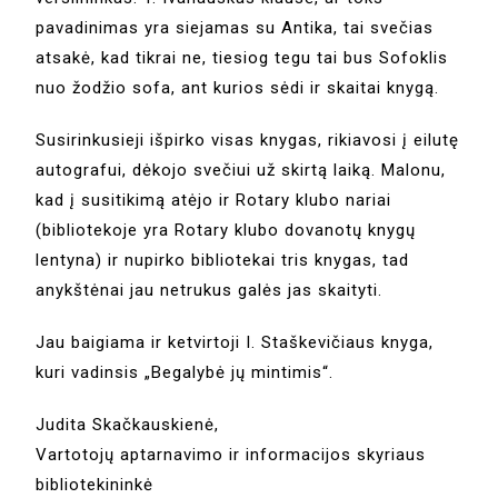
pavadinimas yra siejamas su Antika, tai svečias
atsakė, kad tikrai ne, tiesiog tegu tai bus Sofoklis
nuo žodžio sofa, ant kurios sėdi ir skaitai knygą.
Susirinkusieji išpirko visas knygas, rikiavosi į eilutę
autografui, dėkojo svečiui už skirtą laiką. Malonu,
kad į susitikimą atėjo ir Rotary klubo nariai
(bibliotekoje yra Rotary klubo dovanotų knygų
lentyna) ir nupirko bibliotekai tris knygas, tad
anykštėnai jau netrukus galės jas skaityti.
Jau baigiama ir ketvirtoji I. Staškevičiaus knyga,
kuri vadinsis „Begalybė jų mintimis“.
Judita Skačkauskienė,
Vartotojų aptarnavimo ir informacijos skyriaus
bibliotekininkė