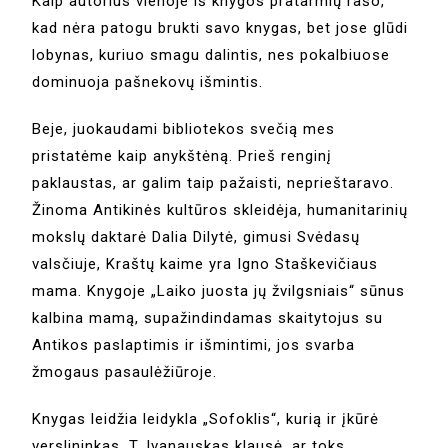
Kaip autorius vienoje iš knygos pratarmių rašo,
kad nėra patogu brukti savo knygas, bet jose glūdi
lobynas, kuriuo smagu dalintis, nes pokalbiuose
dominuoja pašnekovų išmintis.
Beje, juokaudami bibliotekos svečią mes
pristatėme kaip anykštėną. Prieš renginį
paklaustas, ar galim taip pažaisti, neprieštaravo.
Žinoma Antikinės kultūros skleidėja, humanitarinių
mokslų daktarė Dalia Dilytė, gimusi Svėdasų
valsčiuje, Kraštų kaime yra Igno Staškevičiaus
mama. Knygoje „Laiko juosta jų žvilgsniais“ sūnus
kalbina mamą, supažindindamas skaitytojus su
Antikos paslaptimis ir išmintimi, jos svarba
žmogaus pasaulėžiūroje.
Knygas leidžia leidykla „Sofoklis“, kurią ir įkūrė
verslininkas. T. Ivanauskas klausė, ar toks