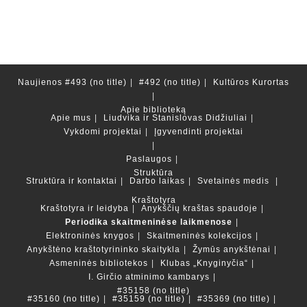
Naujienos
#493 (no title)
#492 (no title)
Kultūros Kurortas
Apie biblioteką
Apie mus
Liudvika ir Stanislovas Didžiuliai
Vykdomi projektai
Įgyvendinti projektai
Paslaugos
Struktūra
Struktūra ir kontaktai
Darbo laikas
Svetainės medis
Kraštotyra
Kraštotyra ir leidyba
Anykščių kraštas spaudoje
Periodika skaitmeninėse laikmenose
Elektroninės knygos
Skaitmeninės kolekcijos
Anykštėno kraštotyrininko skaitykla
Žymūs anykštėnai
Asmeninės bibliotekos
Klubas „Knyginyčia“
I. Girčio atminimo kambarys
#35158 (no title)
#35160 (no title)
#35159 (no title)
#35369 (no title)