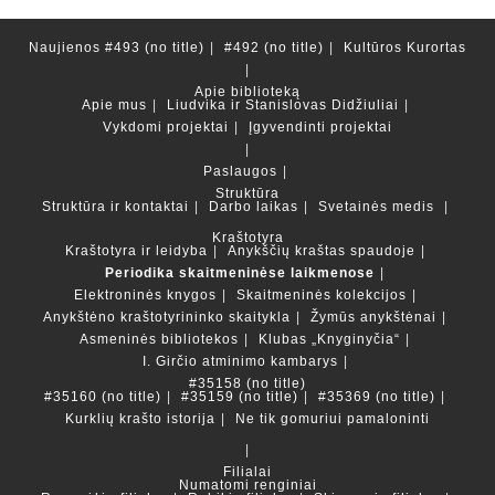
Naujienos
#493 (no title)
#492 (no title)
Kultūros Kurortas
Apie biblioteką
Apie mus
Liudvika ir Stanislovas Didžiuliai
Vykdomi projektai
Įgyvendinti projektai
Paslaugos
Struktūra
Struktūra ir kontaktai
Darbo laikas
Svetainės medis
Kraštotyra
Kraštotyra ir leidyba
Anykščių kraštas spaudoje
Periodika skaitmeninėse laikmenose
Elektroninės knygos
Skaitmeninės kolekcijos
Anykštėno kraštotyrininko skaitykla
Žymūs anykštėnai
Asmeninės bibliotekos
Klubas „Knyginyčia“
I. Girčio atminimo kambarys
#35158 (no title)
#35160 (no title)
#35159 (no title)
#35369 (no title)
Kurklių krašto istorija
Ne tik gomuriui pamaloninti
Filialai
Numatomi renginiai