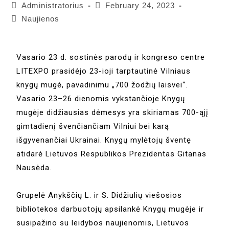
Administratorius
February 24, 2023
Naujienos
Vasario 23 d. sostinės parodų ir kongreso centre
LITEXPO prasidėjo 23-ioji tarptautinė Vilniaus
knygų mugė, pavadinimu „700 žodžių laisvei“.
Vasario 23–26 dienomis vykstančioje Knygų
mugėje didžiausias dėmesys yra skiriamas 700-ąjį
gimtadienį švenčiančiam Vilniui bei karą
išgyvenančiai Ukrainai. Knygų mylėtojų šventę
atidarė Lietuvos Respublikos Prezidentas Gitanas
Nausėda.
Grupelė Anykščių L. ir S. Didžiulių viešosios
bibliotekos darbuotojų apsilankė Knygų mugėje ir
susipažino su leidybos naujienomis, Lietuvos