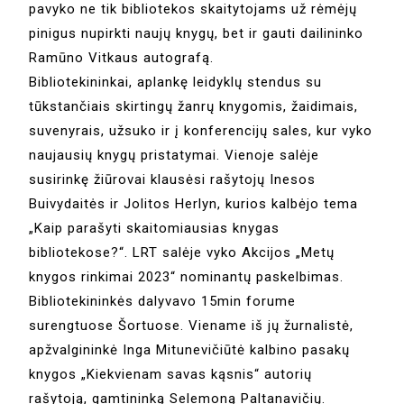
pavyko ne tik bibliotekos skaitytojams už rėmėjų
pinigus nupirkti naujų knygų, bet ir gauti dailininko
Ramūno Vitkaus autografą.
Bibliotekininkai, aplankę leidyklų stendus su
tūkstančiais skirtingų žanrų knygomis, žaidimais,
suvenyrais, užsuko ir į konferencijų sales, kur vyko
naujausių knygų pristatymai. Vienoje salėje
susirinkę žiūrovai klausėsi rašytojų Inesos
Buivydaitės ir Jolitos Herlyn, kurios kalbėjo tema
„Kaip parašyti skaitomiausias knygas
bibliotekose?“. LRT salėje vyko Akcijos „Metų
knygos rinkimai 2023“ nominantų paskelbimas.
Bibliotekininkės dalyvavo 15min forume
surengtuose Šortuose. Viename iš jų žurnalistė,
apžvalgininkė Inga Mitunevičiūtė kalbino pasakų
knygos „Kiekvienam savas kąsnis“ autorių
rašytoją, gamtininką Selemoną Paltanavičių.