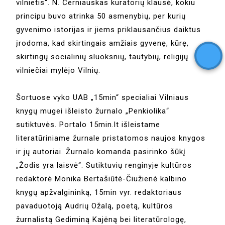
vilnietis“. N. Černiauskas kuratorių klausė, kokiu
principu buvo atrinka 50 asmenybių, per kurių
gyvenimo istorijas ir jiems priklausančius daiktus
įrodoma, kad skirtingais amžiais gyvenę, kūrę,
skirtingų socialinių sluoksnių, tautybių, religijų
vilniečiai mylėjo Vilnių.
Šortuose vyko UAB „15min“ specialiai Vilniaus
knygų mugei išleisto žurnalo „Penkiolika“
sutiktuvės. Portalo 15min.lt išleistame
literatūriniame žurnale pristatomos naujos knygos
ir jų autoriai. Žurnalo komanda pasirinko šūkį
„Žodis yra laisvė“. Sutiktuvių renginyje kultūros
redaktorė Monika Bertašiūtė-Čiužienė kalbino
knygų apžvalgininką, 15min vyr. redaktoriaus
pavaduotoją Audrių Ožalą, poetą, kultūros
žurnalistą Gediminą Kajėną bei literatūrologę,