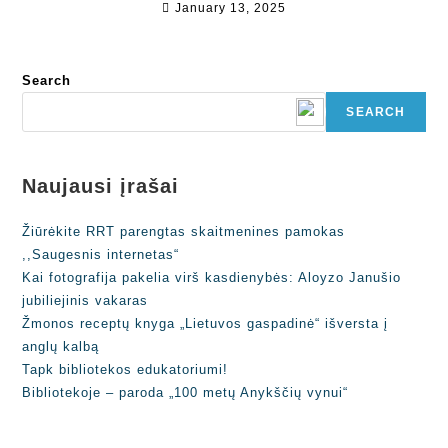
January 13, 2025
Search
SEARCH
Naujausi įrašai
Žiūrėkite RRT parengtas skaitmenines pamokas
,,Saugesnis internetas“
Kai fotografija pakelia virš kasdienybės: Aloyzo Janušio
jubiliejinis vakaras
Žmonos receptų knyga „Lietuvos gaspadinė“ išversta į
anglų kalbą
Tapk bibliotekos edukatoriumi!
Bibliotekoje – paroda „100 metų Anykščių vynui“