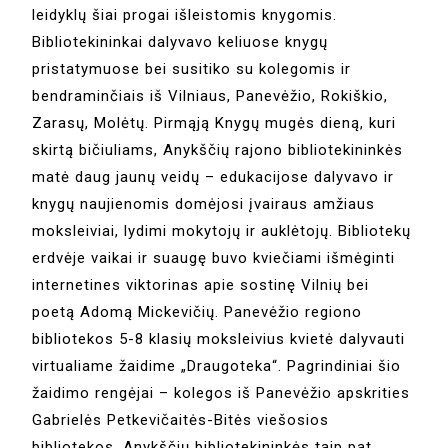
leidyklų šiai progai išleistomis knygomis.
Bibliotekininkai dalyvavo keliuose knygų
pristatymuose bei susitiko su kolegomis ir
bendraminčiais iš Vilniaus, Panevėžio, Rokiškio,
Zarasų, Molėtų. Pirmąją Knygų mugės dieną, kuri
skirtą bičiuliams, Anykščių rajono bibliotekininkės
matė daug jaunų veidų – edukacijose dalyvavo ir
knygų naujienomis domėjosi įvairaus amžiaus
moksleiviai, lydimi mokytojų ir auklėtojų. Bibliotekų
erdvėje vaikai ir suaugę buvo kviečiami išmėginti
internetines viktorinas apie sostinę Vilnių bei
poetą Adomą Mickevičių. Panevėžio regiono
bibliotekos 5-8 klasių moksleivius kvietė dalyvauti
virtualiame žaidime „Draugoteka“. Pagrindiniai šio
žaidimo rengėjai – kolegos iš Panevėžio apskrities
Gabrielės Petkevičaitės-Bitės viešosios
bibliotekos. Anykščių bibliotekininkės taip pat