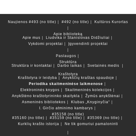
Naujienos
#493 (no title)
#492 (no title)
Kultūros Kurortas
Apie biblioteką
Apie mus
Liudvika ir Stanislovas Didžiuliai
Vykdomi projektai
Įgyvendinti projektai
Paslaugos
Struktūra
Struktūra ir kontaktai
Darbo laikas
Svetainės medis
Kraštotyra
Kraštotyra ir leidyba
Anykščių kraštas spaudoje
Periodika skaitmeninėse laikmenose
Elektroninės knygos
Skaitmeninės kolekcijos
Anykštėno kraštotyrininko skaitykla
Žymūs anykštėnai
Asmeninės bibliotekos
Klubas „Knyginyčia“
I. Girčio atminimo kambarys
#35158 (no title)
#35160 (no title)
#35159 (no title)
#35369 (no title)
Kurklių krašto istorija
Ne tik gomuriui pamaloninti