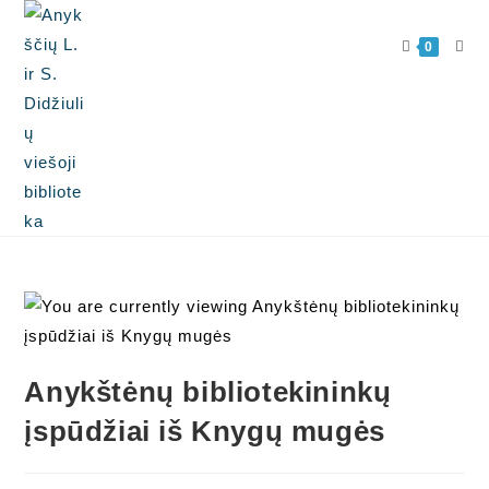
0
Anykštėnų bibliotekininkų
įspūdžiai iš Knygų mugės