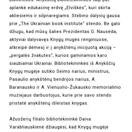
aplankė edukacinę erdvę „Elviškės“, kuri skirta
akliesiems ir silpnaregiams. Stebino dalyvių gausa
prie „The Ukrainian book institute“ stendo. Be galo
džiugu, kad mūsų šalies Prezidentas G. Nausėda,
aktyviai dalyvavęs Knygų mugės renginiuose,
atkreipė dėmesį ir į anykštėnų inicijuotą akciją –
„pergalės žvakutes“, kurios gaminamos karo
siaubiamai Ukrainai. Bibliotekininkės iš Anykščių
Knygų mugėje sutiko Seimo narius, ministrus,
Pasaulio anykštėnų bendrijos narius, A.
Baranausko ir A. Vienuolio-Žukausko memorialinio
muziejaus darbuotojus, kurie prie savo stendo
pristatė anykštėnų išleistas knygas.
Ažuožerių filialo bibliotekininkė Daiva
Varabliauskienė džiaugėsi, kad Knygų mugėje