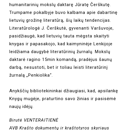
humanitarinių mokslų daktarę Jūratę Čerškutę.
Trumpame pokalbyje buvo kalbama apie dabartinę
lietuvių grožinę literatūrą, šių laikų tendencijas.
Literatūrologė J. Čerškutė, gyvenanti Varšuvoje,
pasidžiaugė, kad lietuvių tauta mėgsta skaityti
knygas ir papasakojo, kad kaimyninėje Lenkijoje
leidžiama daugybė literatūrinių žurnalų. Mokslų
daktarė ragino 15min komandą, pradėjus šaunų
darbą, nesustoti, bet ir toliau leisti literatūrinį
žurnalą „Penkiolika“.
Anykščių bibliotekininkai džiaugiasi, kad, apsilankę
Knygų mugėje, praturtino savo žinias ir pasisėmė
naujų idėjų.
Birutė VENTERAITIENĖ
AVB Krašto dokumentų ir kraštotyros skyriaus