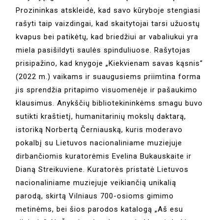
Prozininkas atskleidė, kad savo kūryboje stengiasi
rašyti taip vaizdingai, kad skaitytojai tarsi užuostų
kvapus bei patikėtų, kad briedžiui ar vabaliukui yra
miela pasišildyti saulės spinduliuose. Rašytojas
prisipažino, kad knygoje „Kiekvienam savas kąsnis“
(2022 m.) vaikams ir suaugusiems priimtina forma
jis sprendžia pritapimo visuomenėje ir pašaukimo
klausimus. Anykščių bibliotekininkėms smagu buvo
sutikti kraštietį, humanitarinių mokslų daktarą,
istoriką Norbertą Černiauską, kuris moderavo
pokalbį su Lietuvos nacionaliniame muziejuje
dirbančiomis kuratorėmis Evelina Bukauskaite ir
Dianą Streikuviene. Kuratorės pristatė Lietuvos
nacionaliniame muziejuje veikiančią unikalią
parodą, skirtą Vilniaus 700-osioms gimimo
metinėms, bei šios parodos katalogą „Aš esu