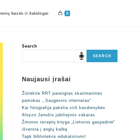
enų bazės ir katalogai
0
Search
SEARCH
Naujausi įrašai
Žiūrėkite RRT parengtas skaitmenines
pamokas ,,Saugesnis internetas“
Kai fotografija pakelia virš kasdienybės:
Aloyzo Janušio jubiliejinis vakaras
Žmonos receptų knyga „Lietuvos gaspadinė“
išversta į anglų kalbą
Tapk bibliotekos edukatoriumi!