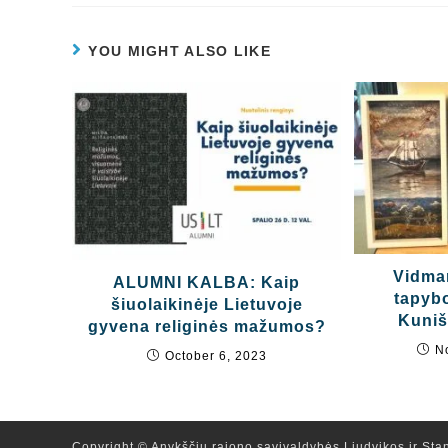
YOU MIGHT ALSO LIKE
Vidma
ALUMNI KALBA: Kaip
tapyb
šiuolaikinėje Lietuvoje
Kuniš
gyvena religinės mažumos?
N
October 6, 2023
Copyright © Anykščių rajono savivaldybės Liudvikos ir Stan