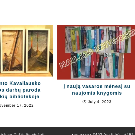
nto Kavaliausko
Į naują vasaros mėnesį su
os darbų paroda
naujomis knygomis
kių bibliotekoje
July 4, 2023
ovember 17, 2022
islovo Didžiulių viešoji
#493 (no title)
#492 (