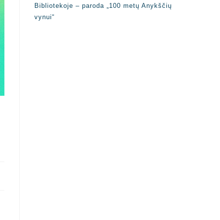
Bibliotekoje – paroda „100 metų Anykščių
vynui“