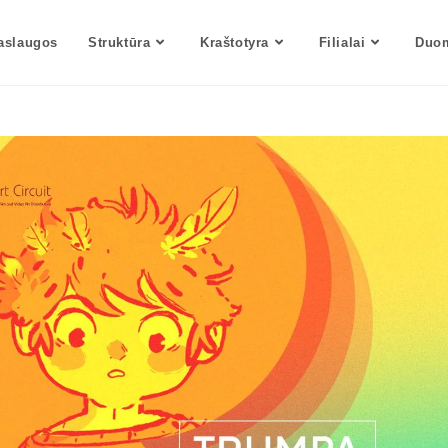
aslaugos
Struktūra
Kraštotyra
Filialai
Duom