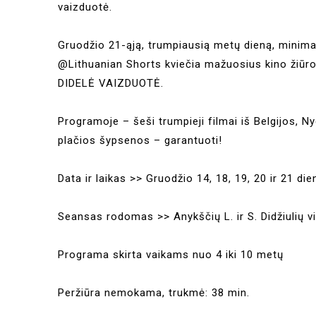
vaizduotė.
Gruodžio 21-ąją, trumpiausią metų dieną, minima
@Lithuanian Shorts kviečia mažuosius kino žiūro
DIDELĖ VAIZDUOTĖ.
Programoje – šeši trumpieji filmai iš Belgijos, Nyd
plačios šypsenos – garantuoti!
Data ir laikas >> Gruodžio 14, 18, 19, 20 ir 21 di
Seansas rodomas >> Anykščių L. ir S. Didžiulių vi
Programa skirta vaikams nuo 4 iki 10 metų
Peržiūra nemokama, trukmė: 38 min.