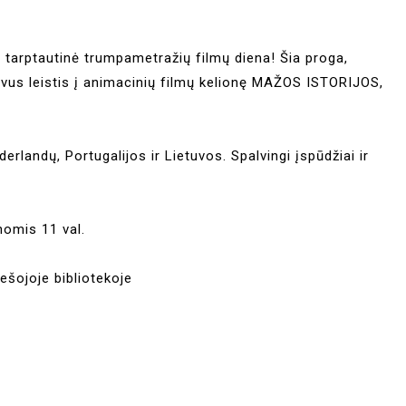
 tarptautinė trumpametražių filmų diena! Šia proga,
vus leistis į animacinių filmų kelionę MAŽOS ISTORIJOS,
erlandų, Portugalijos ir Lietuvos. Spalvingi įspūdžiai ir
enomis 11 val.
ešojoje bibliotekoje