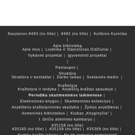
Naujienos
#493 (no title)
#492 (no title)
Kultūros Kurortas
Apie biblioteką
Apie mus
Liudvika ir Stanislovas Didžiuliai
Vykdomi projektai
Įgyvendinti projektai
Paslaugos
Struktūra
Struktūra ir kontaktai
Darbo laikas
Svetainės medis
Kraštotyra
Kraštotyra ir leidyba
Anykščių kraštas spaudoje
Periodika skaitmeninėse laikmenose
Elektroninės knygos
Skaitmeninės kolekcijos
Anykštėno kraštotyrininko skaitykla
Žymūs anykštėnai
Asmeninės bibliotekos
Klubas „Knyginyčia“
I. Girčio atminimo kambarys
#35158 (no title)
#35160 (no title)
#35159 (no title)
#35369 (no title)