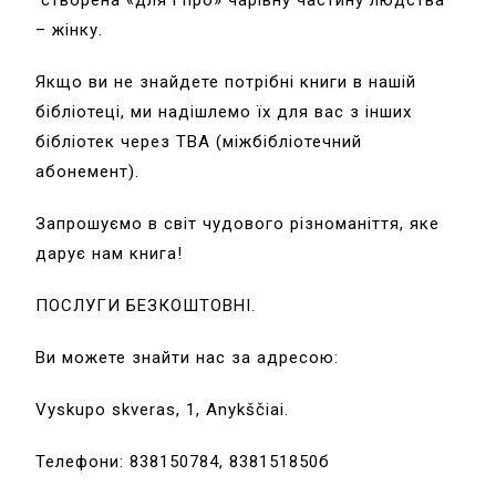
створена «для і про» чарівну частину людства
– жінку.
Якщо ви не знайдете потрібні книги в нашій
бібліотеці, ми надішлемо їх для вас з інших
бібліотек через TBA (міжбібліотечний
абонемент).
Запрошуємо в світ чудового різноманіття, яке
дарує нам книга!
ПОСЛУГИ БЕЗКОШТОВНІ.
Ви можете знайти нас за адресою:
Vyskupo skveras, 1, Anykščiai.
Телефони: 838150784, 838151850б