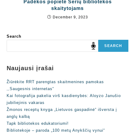
Padėkos popietė Šerių bibliotekos
skaitytojams
December 9, 2023
Search
SEARCH
Naujausi įrašai
Žiūrėkite RRT parengtas skaitmenines pamokas
,,Saugesnis internetas“
Kai fotografija pakelia virš kasdienybės: Aloyzo Janušio
jubiliejinis vakaras
Žmonos receptų knyga „Lietuvos gaspadinė“ išversta į
anglų kalbą
Tapk bibliotekos edukatoriumi!
Bibliotekoje – paroda „100 metų Anykščių vynui“