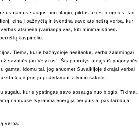
etus namus saugos nuo blogio, piktos akies ir ugnies, tad
dienį, eina į bažnyčią ir šventina savo atsineštą verbą, kuri
erbas atsineša įvairiaspalves, kiti minimalistines.
errištų kaspinėliu.
cijos. Tiems, kurie bažnyčioje nesilankė, verba žaismingai
už savaitės jau Velykos“. Šis paprotys atėjęs iš pagonybės
į su gamta. Įdomu tai, jog anuomet Suvalkijoje tikrajai verbai
taitijoje prie jo pridėdavo ir žilvičio šakelę.
sių augalų, kuris ypatingas savo apsauga nuo blogio. Tikima,
giamą namuose tvyrančią energiją bei puikiai pasitarnauja
gą verbą.