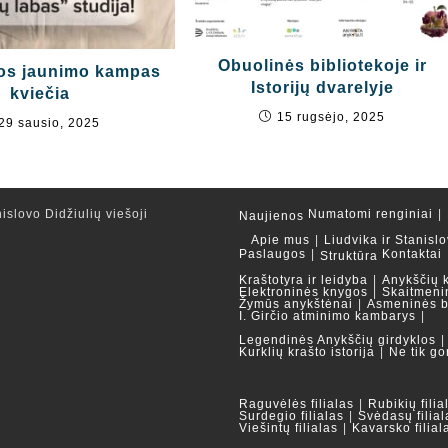
Obuolinės bibliotekoje ir
kos jaunimo kampas
Istorijų dvarelyje
kviečia
15 rugsėjo, 2025
29 sausio, 2025
islovo Didžiulių viešoji
Numatomi renginiai
Naujienos
Apie mus
Liudvika ir Stanislo
Paslaugos
Kontaktai
Struktūra
Kraštotyra ir leidyba
Anykščių 
Elektroninės knygos
Skaitmeni
Žymūs anykštėnai
Asmeninės b
I. Girčio atminimo kambarys
Legendinės Anykščių girdyklos
Kurklių krašto istorija
Ne tik go
Raguvėlės filialas
Rubikių filia
Surdegio filialas
Svėdasų filial
Viešintų filialas
Kavarsko filial