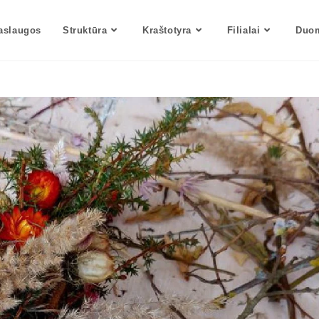
aslaugos
Struktūra
Kraštotyra
Filialai
Duom