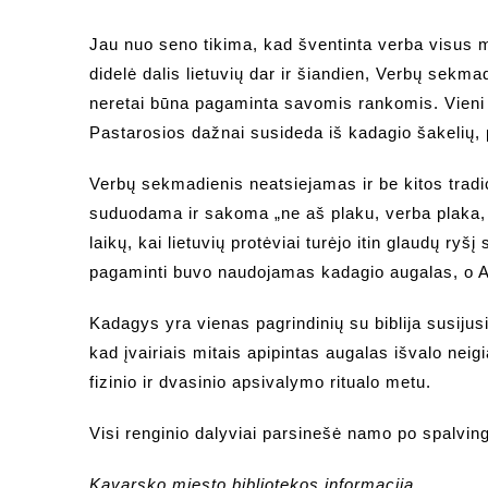
Jau nuo seno tikima, kad šventinta verba visus m
didelė dalis lietuvių dar ir šiandien, Verbų sekma
neretai būna pagaminta savomis rankomis. Vieni v
Pastarosios dažnai susideda iš kadagio šakelių, p
Verbų sekmadienis neatsiejamas ir be kitos tradi
suduodama ir sakoma „ne aš plaku, verba plaka, 
laikų, kai lietuvių protėviai turėjo itin glaudų ryš
pagaminti buvo naudojamas kadagio augalas, o Aukš
Kadagys yra vienas pagrindinių su biblija susiju
kad įvairiais mitais apipintas augalas išvalo nei
fizinio ir dvasinio apsivalymo ritualo metu.
Visi renginio dalyviai parsinešė namo po spalvin
Kavarsko miesto bibliotekos informacija