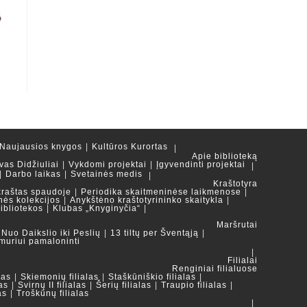
Naujausios knygos
Kultūros Kurortas
Apie biblioteką
vas Didžiuliai
Vykdomi projektai
Įgyvendinti projektai
Darbo laikas
Svetainės medis
Kraštotyra
kraštas spaudoje
Periodika skaitmeninėse laikmenose
nės kolekcijos
Anykštėno kraštotyrininko skaitykla
ibliotekos
Klubas „Knyginyčia“
Maršrutai
Nuo Daikslio iki Peslių
13 tiltų per Šventąją
muriui pamaloninti
Filialai
Renginiai filialuose
las
Skiemonių filialas
Staškūniškio filialas
as
Svirnų II filialas
Šerių filialas
Traupio filialas
as
Troškūnų filialas