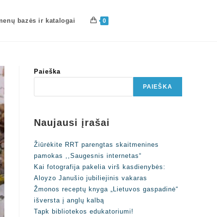
enų bazės ir katalogai
0
Paieška
PAIEŠKA
Naujausi įrašai
Žiūrėkite RRT parengtas skaitmenines
pamokas ,,Saugesnis internetas“
Kai fotografija pakelia virš kasdienybės:
Aloyzo Janušio jubiliejinis vakaras
Žmonos receptų knyga „Lietuvos gaspadinė“
išversta į anglų kalbą
Tapk bibliotekos edukatoriumi!