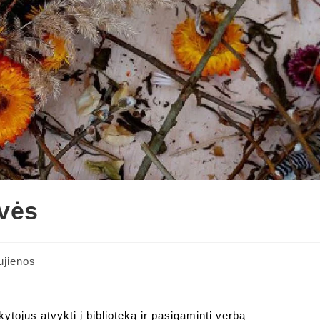
vės
ujienos
tojus atvykti į biblioteką ir pasigaminti verbą