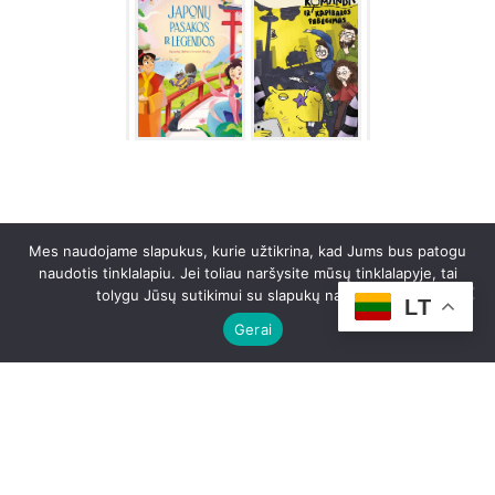
NAUJIENOS
Mes naudojame slapukus, kurie užtikrina, kad Jums bus patogu
naudotis tinklalapiu. Jei toliau naršysite mūsų tinklalapyje, tai
tolygu Jūsų sutikimui su slapukų naudojimu.
LT
Gerai