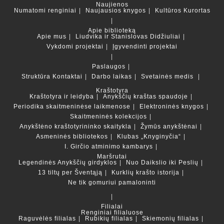
Naujienos
Numatomi renginiai
Naujausios knygos
Kultūros Kurortas
Apie biblioteką
Apie mus
Liudvika ir Stanislovas Didžiuliai
Vykdomi projektai
Įgyvendinti projektai
Paslaugos
Struktūra
Kontaktai
Darbo laikas
Svetainės medis
Kraštotyra
Kraštotyra ir leidyba
Anykščių kraštas spaudoje
Periodika skaitmeninėse laikmenose
Elektroninės knygos
Skaitmeninės kolekcijos
Anykštėno kraštotyrininko skaitykla
Žymūs anykštėnai
Asmeninės bibliotekos
Klubas „Knyginyčia“
I. Girčio atminimo kambarys
Maršrutai
Legendinės Anykščių girdyklos
Nuo Daikslio iki Peslių
13 tiltų per Šventąją
Kurklių krašto istorija
Ne tik gomuriui pamaloninti
Filialai
Renginiai filialuose
Raguvėlės filialas
Rubikių filialas
Skiemonių filialas