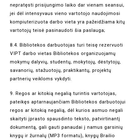
nepratęsti prisijungimo laiko dar vienam seansui,
jei dėl intensyvaus vieno vartotojo naudojimosi
kompiuterizuota darbo vieta yra pažeidžiama kitų
vartotojų teisė pasinaudoti šia paslauga;
8.4. Bibliotekos darbuotojas turi teisę rezervuoti
VIPT darbo vietas Bibliotekos organizuojamų
mokymų dalyvių, studentų, mokytojų, dėstytojų,
savanorių, stažuotojų, praktikantų, projektų
partnerių veikloms vykdyti.
9. Regos ar kitokią negalią turintis vartotojas,
pateikęs aptarnaujančiam Bibliotekos darbuotojui
regos ar kitokią negalią, dėl kurios asmuo negali
skaityti įprasto spausdinto teksto, patvirtinantį
dokumentą, gali gauti panaudai į namus garsinių
knygų ir žurnalų (MP3 formatu), knygų Brailio