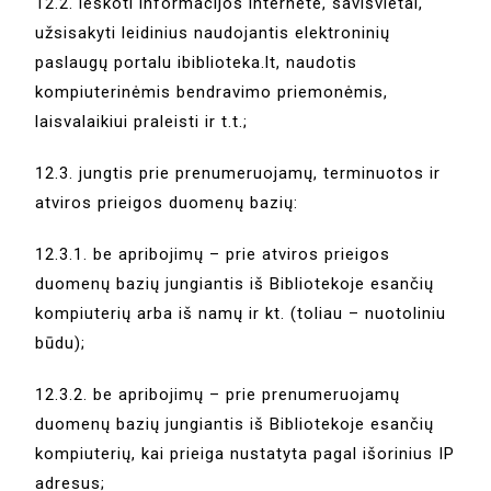
12.2. ieškoti informacijos internete, savišvietai,
užsisakyti leidinius naudojantis elektroninių
paslaugų portalu ibiblioteka.lt, naudotis
kompiuterinėmis bendravimo priemonėmis,
laisvalaikiui praleisti ir t.t.;
12.3. jungtis prie prenumeruojamų, terminuotos ir
atviros prieigos duomenų bazių:
12.3.1. be apribojimų – prie atviros prieigos
duomenų bazių jungiantis iš Bibliotekoje esančių
kompiuterių arba iš namų ir kt. (toliau – nuotoliniu
būdu);
12.3.2. be apribojimų – prie prenumeruojamų
duomenų bazių jungiantis iš Bibliotekoje esančių
kompiuterių, kai prieiga nustatyta pagal išorinius IP
adresus;