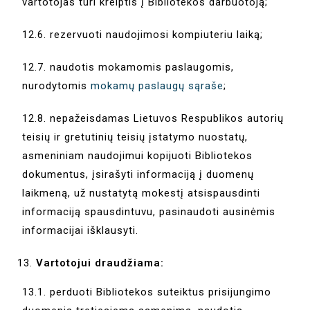
vartotojas turi kreiptis į Bibliotekos darbuotoją;
12.6. rezervuoti naudojimosi kompiuteriu laiką;
12.7. naudotis mokamomis paslaugomis,
nurodytomis
mokamų paslaugų sąraše
;
12.8. nepažeisdamas Lietuvos Respublikos autorių
teisių ir gretutinių teisių įstatymo nuostatų,
asmeniniam naudojimui kopijuoti Bibliotekos
dokumentus, įsirašyti informaciją į duomenų
laikmeną, už nustatytą mokestį atsispausdinti
informaciją spausdintuvu, pasinaudoti ausinėmis
informacijai išklausyti.
Vartotojui draudžiama:
13.1. perduoti Bibliotekos suteiktus prisijungimo