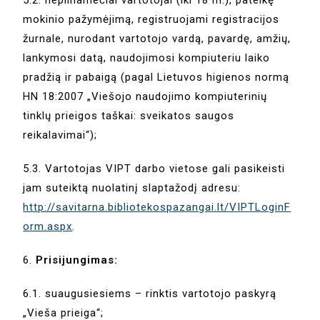
mokinio pažymėjimą, registruojami registracijos
žurnale, nurodant vartotojo vardą, pavardę, amžių,
lankymosi datą, naudojimosi kompiuteriu laiko
pradžią ir pabaigą (pagal Lietuvos higienos normą
HN 18:2007 „Viešojo naudojimo kompiuterinių
tinklų prieigos taškai: sveikatos saugos
reikalavimai“);
5.3. Vartotojas VIPT darbo vietose gali pasikeisti
jam suteiktą nuolatinį slaptažodį adresu:
http://savitarna.bibliotekospazangai.lt/VIPTLoginF
orm.aspx
.
6.
Prisijungimas:
6.1. suaugusiesiems – rinktis vartotojo paskyrą
„Vieša prieiga“;