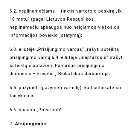
6.2. nepilnamečiams – rinktis vartotojo paskirą „Iki
18 metų“ (pagal Lietuvos Respublikos
nepilnamečių apsaugos nuo neigiamos viešosios
informacijos poveikio įstatymą);
6.3. eilutėje „Prisijungimo vardas“ įrašyti suteiktą
prisijungimo vardą;6.4. eilutėje „Slaptažodis“ įrašyti
suteiktą slaptažodį. Pamiršus prisijungimo
duomenis – kreiptis į Bibliotekos darbuotoją;
6.5. pažymėti (pažymėti varnelę), kad sutinkate su
taisyklėmis;
6.6. spausti „Patvirtinti“.
7.
Atsijungimas: