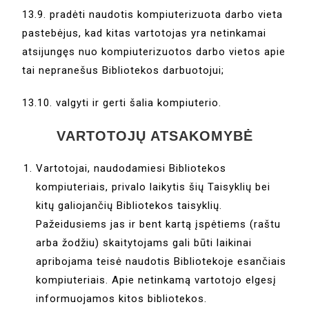
13.9. pradėti naudotis kompiuterizuota darbo vieta
pastebėjus, kad kitas vartotojas yra netinkamai
atsijungęs nuo kompiuterizuotos darbo vietos apie
tai nepranešus Bibliotekos darbuotojui;
13.10. valgyti ir gerti šalia kompiuterio.
VARTOTOJŲ ATSAKOMYBĖ
Vartotojai, naudodamiesi Bibliotekos
kompiuteriais, privalo laikytis šių Taisyklių bei
kitų galiojančių Bibliotekos taisyklių.
Pažeidusiems jas ir bent kartą įspėtiems (raštu
arba žodžiu) skaitytojams gali būti laikinai
apribojama teisė naudotis Bibliotekoje esančiais
kompiuteriais. Apie netinkamą vartotojo elgesį
informuojamos kitos bibliotekos.