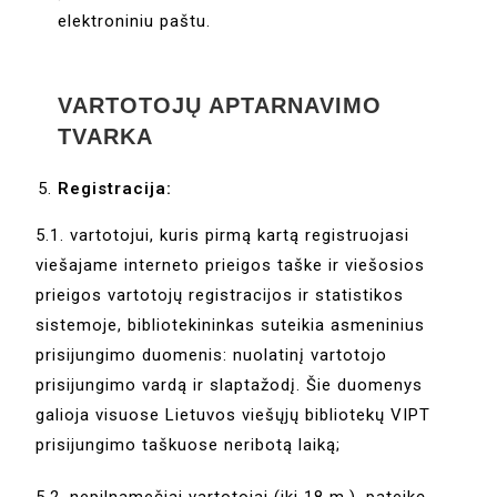
elektroniniu paštu.
VARTOTOJŲ APTARNAVIMO
TVARKA
Registracija:
5.1. vartotojui, kuris pirmą kartą registruojasi
viešajame interneto prieigos taške ir viešosios
prieigos vartotojų registracijos ir statistikos
sistemoje, bibliotekininkas suteikia asmeninius
prisijungimo duomenis: nuolatinį vartotojo
prisijungimo vardą ir slaptažodį. Šie duomenys
galioja visuose Lietuvos viešųjų bibliotekų VIPT
prisijungimo taškuose neribotą laiką;
5.2. nepilnamečiai vartotojai (iki 18 m.), pateikę