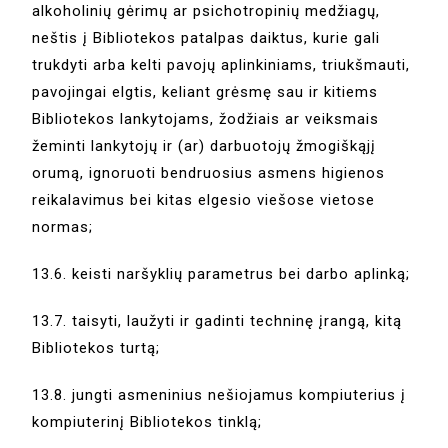
alkoholinių gėrimų ar psichotropinių medžiagų,
neštis į Bibliotekos patalpas daiktus, kurie gali
trukdyti arba kelti pavojų aplinkiniams, triukšmauti,
pavojingai elgtis, keliant grėsmę sau ir kitiems
Bibliotekos lankytojams, žodžiais ar veiksmais
žeminti lankytojų ir (ar) darbuotojų žmogiškąjį
orumą, ignoruoti bendruosius asmens higienos
reikalavimus bei kitas elgesio viešose vietose
normas;
13.6. keisti naršyklių parametrus bei darbo aplinką;
13.7. taisyti, laužyti ir gadinti techninę įrangą, kitą
Bibliotekos turtą;
13.8. jungti asmeninius nešiojamus kompiuterius į
kompiuterinį Bibliotekos tinklą;