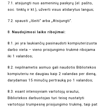
7.1. atsijungti nuo asmeninių paskyrų (el. pašto,
soc. tinklų ir kt.), užverti visus atidarytus langus;
7.2. spausti „Išeiti“ arba „Atsijungti“.
8.
Naudojimosi laiko ribojimai:
8.1. jei yra laukiančių pasinaudoti kompiuterizuota
darbo vieta – vieno prisijungimo trukmė ribojama
iki 1 valandos;
8.2. nepilnametis asmuo gali naudotis Bibliotekos
kompiuteriu ne daugiau kaip 2 valandas per dieną,
darydamas 15 minučių pertrauką po 1 valandos;
8.3. esant intensyviam vartotojų srautui,
Bibliotekos darbuotojas turi teisę nustatyti
vartotojui trumpesnę prisijungimo trukmę, taip pat