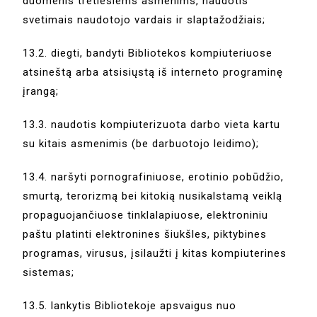
duomenis tretiesiems asmenims, naudotis
svetimais naudotojo vardais ir slaptažodžiais;
13.2. diegti, bandyti Bibliotekos kompiuteriuose
atsineštą arba atsisiųstą iš interneto programinę
įrangą;
13.3. naudotis kompiuterizuota darbo vieta kartu
su kitais asmenimis (be darbuotojo leidimo);
13.4. naršyti pornografiniuose, erotinio pobūdžio,
smurtą, terorizmą bei kitokią nusikalstamą veiklą
propaguojančiuose tinklalapiuose, elektroniniu
paštu platinti elektronines šiukšles, piktybines
programas, virusus, įsilaužti į kitas kompiuterines
sistemas;
13.5. lankytis Bibliotekoje apsvaigus nuo