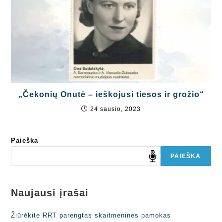
„Čekonių Onutė – ieškojusi tiesos ir grožio“
24 sausio, 2023
Paieška
PAIEŠKA
Naujausi įrašai
Žiūrėkite RRT parengtas skaitmenines pamokas