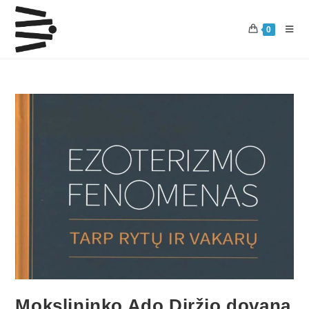
0
Mokslininko Ado Diržio dovana