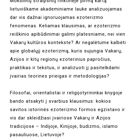
Mokslinių straipsnių rinktinėje pirmą kartą
lietuviškame akademiniame lauke analizuojamas
dar vis dažnai ignoruojamas ezoterizmo
fenomenas. Keliamas klausimas, ar ezoterizmo
reiškinio apibūdinimai galimi platesniame, nei vien
Vakarų kultūros kontekste? Ar negalėtume kalbėti
apie globalųjį ezoterizmą, kuris sujungia Vakarų,
Azijos ir kitų regionų ezoterinius papročius,
praktikas ir tekstus, ir analizuoti jį pasitelkdami
įvairias teorines prieigas ir metodologijas?
Filosofai, orientalistai ir religijotyrininkai knygoje
bando atsakyti į svarbius klausimus: kokios
savitos istorinės ezoterizmo formos egzistavo ir
vis dar skleidžiasi įvairiose Vakarų ir Azijos
tradicijose – Indijoje, Kinijoje, budizmo, islamo
pasauliuose, Lietuvoje?