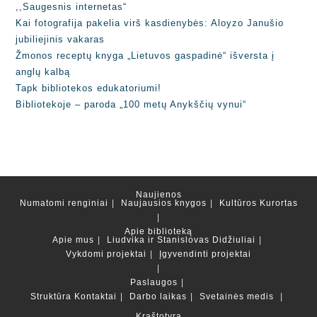
,,Saugesnis internetas“
Kai fotografija pakelia virš kasdienybės: Aloyzo Janušio
jubiliejinis vakaras
Žmonos receptų knyga „Lietuvos gaspadinė“ išversta į
anglų kalbą
Tapk bibliotekos edukatoriumi!
Bibliotekoje – paroda „100 metų Anykščių vynui“
Naujienos
Numatomi renginiai
Naujausios knygos
Kultūros Kurortas
Apie biblioteką
Apie mus
Liudvika ir Stanislovas Didžiuliai
Vykdomi projektai
Įgyvendinti projektai
Paslaugos
Struktūra
Kontaktai
Darbo laikas
Svetainės medis
Kraštotyra