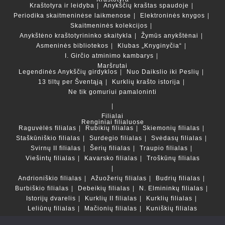
Kraštotyra ir leidyba
Anykščių kraštas spaudoje
Periodika skaitmeninėse laikmenose
Elektroninės knygos
Skaitmeninės kolekcijos
Anykštėno kraštotyrininko skaitykla
Žymūs anykštėnai
Asmeninės bibliotekos
Klubas „Knyginyčia“
I. Girčio atminimo kambarys
Maršrutai
Legendinės Anykščių girdyklos
Nuo Daikslio iki Peslių
13 tiltų per Šventąją
Kurklių krašto istorija
Ne tik gomuriui pamaloninti
Filialai
Renginiai filialuose
Raguvėlės filialas
Rubikių filialas
Skiemonių filialas
Staškūniškio filialas
Surdegio filialas
Svėdasų filialas
Svirnų II filialas
Šerių filialas
Traupio filialas
Viešintų filialas
Kavarsko filialas
Troškūnų filialas
Andrioniškio filialas
Ažuožerių filialas
Budrių filialas
Burbiškio filialas
Debeikių filialas
N. Elmininkų filialas
Istorijų dvarelis
Kurklių II filialas
Kurklių filialas
Leliūnų filialas
Mačionių filialas
Kuniškių filialas